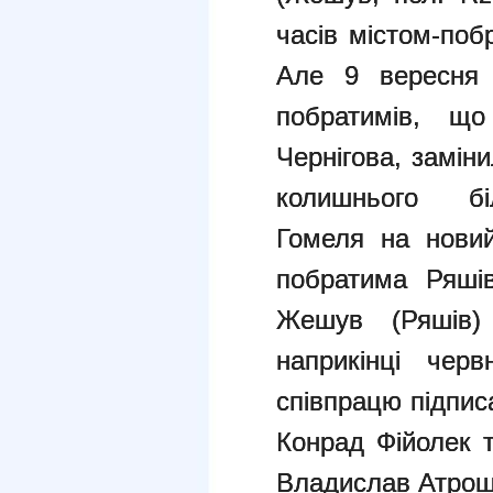
часів містом-поб
Але 9 вересня 
побратимів, що
Чернігова, замін
колишнього біл
Гомеля на новий
побратима Ряшів
Жешув (Ряшів) 
наприкінці чер
співпрацю підпис
Конрад Фійолек т
Владислав Атрош