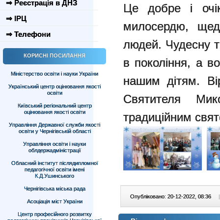
⇒ Реєстрація в ДНЗ
Це добре і очі
⇒ ІРЦ
милосердю, щед
⇒ Телефони
людей. Чудесну т
КОРИСНІ ПОСИЛАННЯ
в покоління, а в
Міністерство освіти і науки України
нашим дітям. Ві
Український центр оцінювання якості
освіти
Святителя Ми
Київський регіональний центр
оцінювання якості освіти
традиційним свят
Управління Державної служби якості
освіти у Чернігівській області
Управління освіти і науки
облдержадміністрації
Обласний інститут післядипломної
педагогічної освіти імені
К.Д.Ушинського
Чернігівська міська рада
Опубліковано: 20-12-2022, 08:36
|
Асоціація міст України
Центр професійного розвитку