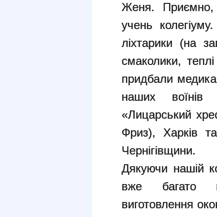
Женя. Приємно,
учень колегіуму
ліхтарики (на за
смаколики, теплі
придбали медикам
наших воїнів
«Лицарський хрес
Фриз), Харків т
Чернігівщини.
Дякуючи нашій ко
вже багато к
виготовлення око