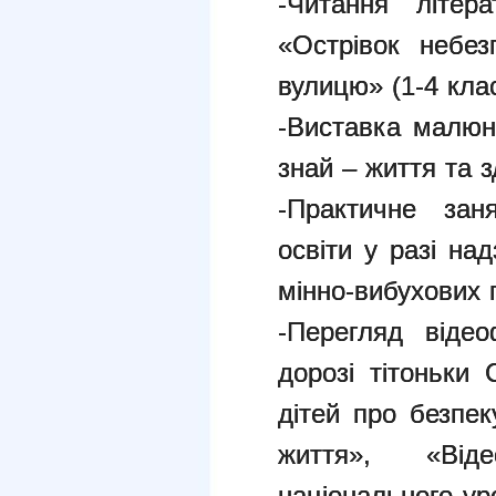
-
Читання літера
«Острівок небез
вулицю» (1-4 клас
-
Виставка малюн
знай – життя та з
-
Практичне заня
освіти у разі на
мінно-вибухових п
-Перегляд відео
дорозі тітоньки 
дітей про безпе
життя», «Від
національного ур