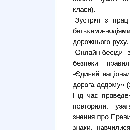
класи).
-
Зустрічі з прац
батьками-водіям
дорожнього руху.
-
Онлайн-бесіди 
безпеки – правил
-
Єдиний націонал
дорога додому» (1
Під час проведе
повторили, уза
знання про Прави
знаки, навчилис