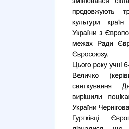
змінювався скла
продовжують тр
культури країн 
України з Європо
межах Ради Євр
Євросоюзу.
Цього року учні 6
Величко (кер
святкування Д
вирішили поціка
України Чернігов
Гуртківці Євр
дізналися, що