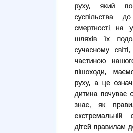
руху, який по
суспільства д
смертності на у
шляхів їх под
сучасному світі
частиною нашог
пішоходи, маєм
руху, а це озна
дитина почуває с
знає, як прави
екстремальній с
дітей правилам д