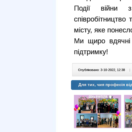
Події війни 
співробітництво
місту, яке понесл
Ми щиро вдячні 
підтримку!
Опубліковано: 3-10-2022, 12:38
|
Для тих, чия професія ві