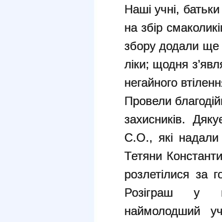
Наші учні, батьки
на збір смаколикі
збору додали ще 
ліки; щодня з’явл
негайного втіленн
Провели благодій
захисників. Дяк
С.О., які надали
Тетяни Константи
розлетілися за г
Розіграш у пр
наймолодший уч