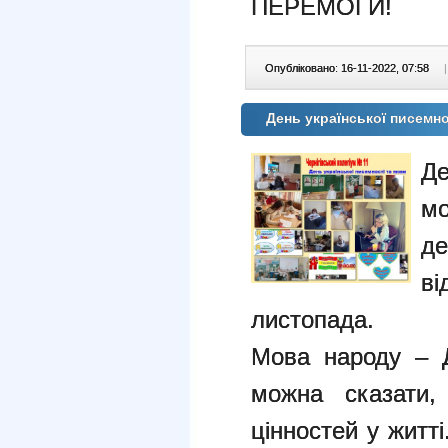
ПЕРЕМОГИ!
Опубліковано: 16-11-2022, 07:58
|
День української писемно
Де
д
в
листопада.
Мова народу – Д
можна сказати
цінностей у житт