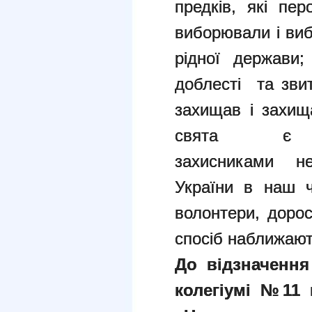
предків, які пе
виборювали і ви
рідної держави;
доблесті та звит
захищав і захищ
свята є 
захисниками не
України в наш ч
волонтери, доросл
спосіб наближают
До відзначення
колегіумі №11