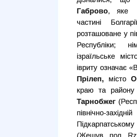
Габрово
, яке 
частині Болгар
розташоване у пі
Республіки; ні
ізраїльське міст
івриту означає «
Прілеп,
місто
О
краю та району 
Тарнобжег
(Рес
північно-зах
Підкарпатсько
(Жешув, пол. Rz