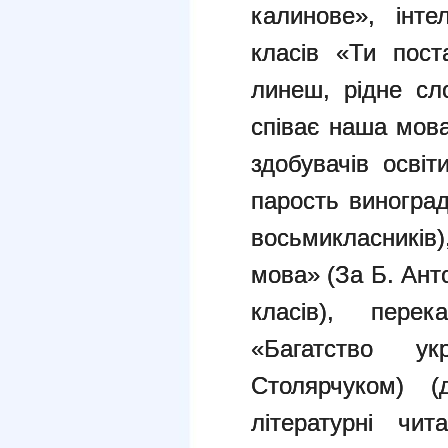
калинове», інте
класів «Ти пост
линеш, рідне сл
співає наша мова
здобувачів освіт
парость виноград
восьмикласників
мова» (За Б. Ант
класів), пере
«Багатство у
Столярчуком) (д
літературні чит