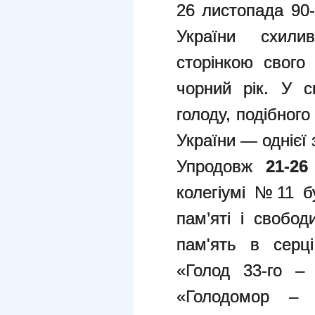
26 листопада 90-
України схили
сторінкою свого
чорний рік. У св
голоду, подібного
України — однієї 
Упродовж
21-26
колегіумі №11 б
пам’яті і свобод
пам'ять в серці
«Голод 33-го – 
«Голодомор – б