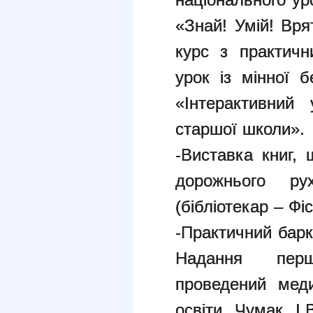
«Знай! Умій! Вря
курс з практичн
урок із мінної 
«Інтерактивний
старшої школи».
-
Виставка книг, 
дорожнього рух
(бібліотекар – Фі
-
Практичний барк
Надання перш
проведений мед
освіти Чумак І.