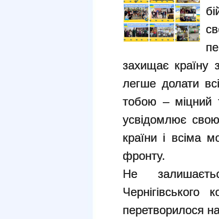
бі
с
пе
захищає країну 
легше долати вс
тобою – міцний 
усвідомлює свою
країни і всіма 
фронту.
Не залишаєть
Чернігівського 
перетворилося на