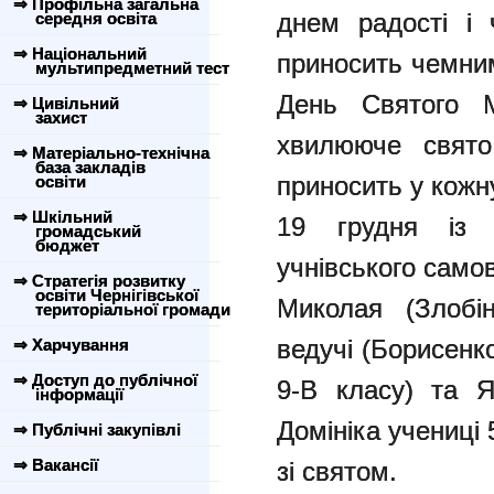
⇒ Профільна загальна
днем радості і 
середня освіта
⇒ Національний
приносить чемним
мультипредметний тест
День Святого М
⇒ Цивільний
захист
хвилююче свято
⇒ Матеріально-технічна
база закладів
приносить у кожну
освіти
⇒ Шкільний
19 грудня із 
громадський
бюджет
учнівського само
⇒ Стратегія розвитку
освіти Чернігівської
Миколая (Злобі
територіальної громади
ведучі (Борисенк
⇒ Харчування
⇒ Доступ до публічної
9-В класу) та 
інформації
Домініка учениці 5
⇒ Публічні закупівлі
⇒ Вакансії
зі святом.