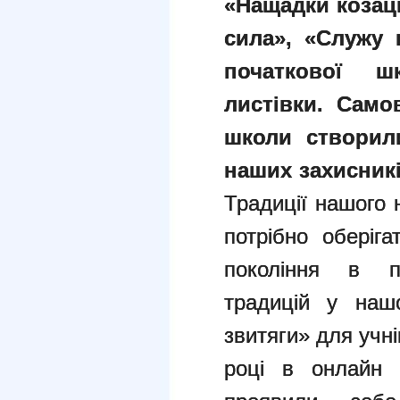
«Нащадки козаць
сила», «Служу 
початкової ш
листівки. Само
школи створили
наших захисникі
Традиції нашого 
потрібно оберіг
покоління в п
традицій у наш
звитяги» для учні
році в онлайн 