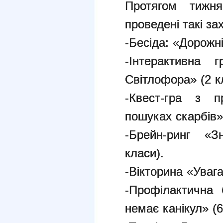
Протягом тижня
проведені такі за
-Бесіда: «Дорожні
-Інтерактивна
Світлофора» (2 к
-Квест-гра з 
пошуках скарбів» 
-Брейн-ринг «З
класи).
-Вікторина «Увага
-
Профілактична 
немає канікул» (6