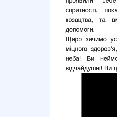
проявили себе
спритності, пок
козацтва, та в
допомоги.
Щиро зичимо ус
міцного здоров’
неба! Ви неймов
відчайдушні! Ви цв