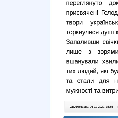
переглянуто док
присвячені Голод
твори українсь
торкнулися душі
Запаливши свічки
лише з зорями
вшанували хвили
тих людей, які б
та стали для н
мужності та витр
Опубліковано: 26-11-2022, 15:55
|