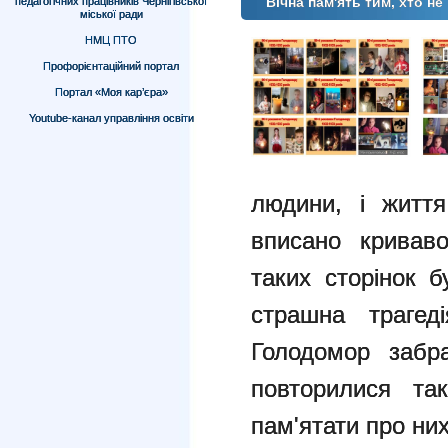
Вічна пам'ять тим, хто н
педагогічних працівників Чернігівської
міської ради
НМЦ ПТО
Профорієнтаційний портал
Портал «Моя кар’єра»
Youtube-канал управління освіти
людини, і життя
вписано кривав
таких сторінок 
страшна трагед
Голодомор забр
повторилися так
пам'ятати про них