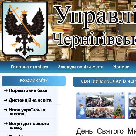
Головна сторінка
Заклади освіти міста
Новини
РОЗДІЛИ САЙТУ
СВЯТИЙ МИКОЛАЙ В ЧЕРН
⇒ Нормативна база
⇒ Дистанційна освіта
⇒ Нова українська
школа
⇒ Вступ до першого
класу
День Святого Ми