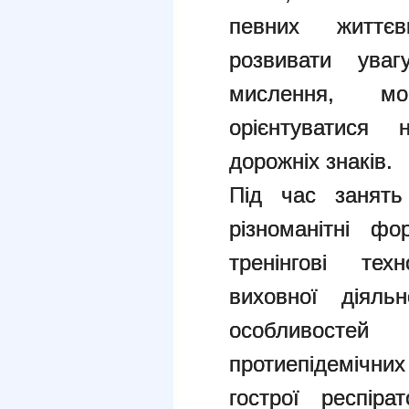
певних життєв
розвивати увагу
мислення, мо
орієнтуватися
дорожніх знаків.
Під час занять
різноманітні фо
тренінгові тех
виховної діяль
особливосте
протиепідемічн
гострої респір