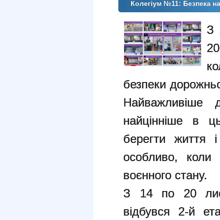
Колегіум №11: Безпека н
З 
2
ко
безпеки дорожньо
Найважливіше 
найцінніше в ц
берегти життя і
особливо, коли
воєнного стану.
З 14 по 20 лис
відбувся 2-й ет