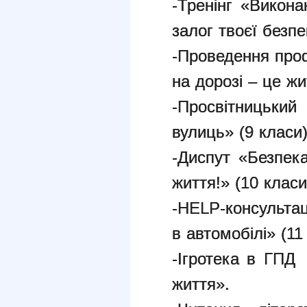
-Тренінг «Викон
залог твоєї безп
-
Проведення проф
на дорозі – це жи
-
Просвітницький
вулиць» (9 класи)
-
Диспут «Безпека
життя!» (10 класи
-
HELP-консультац
в автомобілі» (11
-Ігротека в ГПД
життя».