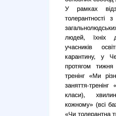
У рамках відз
толерантності 
загальнолюдськи
людей, їхніх 
учасників осв
карантину, у Ч
протягом тижня 
тренінг «Ми різн
заняття-тренінг
класи), хвили
кожному» (всі ба
«Чи толерантна т