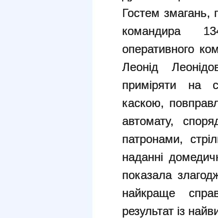
Гостем змагань, 
командира 13
оперативного ко
Леонід Леонідо
приміряти на 
каскою, повправ
автомату, споря
патронами, стріл
наданні домедич
показала злагод
найкраще спра
результат із най