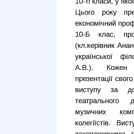
10-ті класи, у яко
Цього року пре
економічний профі
10-Б клас, про
(кл.керівник Ана
української філ
А.В.). Кожен к
презентації свог
виступу за до
театрального д
музичних ком
колегіїстів. Ви
захоплюючими, г