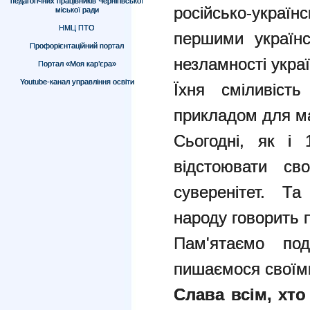
педагогічних працівників Чернігівської
російсько-україн
міської ради
НМЦ ПТО
першими українс
Профорієнтаційний портал
незламності украї
Портал «Моя кар’єра»
Youtube-канал управління освіти
Їхня сміливіст
прикладом для ма
Сьогодні, як і 
відстоювати св
суверенітет. Та
народу говорить п
Пам'ятаємо под
пишаємося своїм
Слава всім, хто