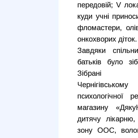
передовій; V лок
куди учні принос
фломастери, олі
онкохворих діток.
Завдяки спільни
батьків було зі
Зібрані
Чернігівськ
психологічної ре
магазину «Дяку
дитячу лікарню,
зону ООС, волон