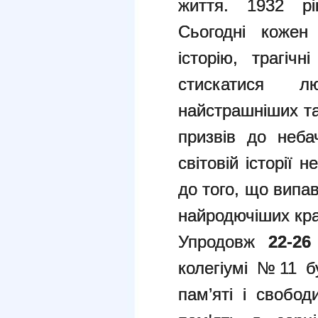
життя. 1932 р
Сьогодні кожен
історію, трагічн
стискатися 
найстрашніших та
призвів до неб
світовій історії 
до того, що випав
найродючіших краї
Упродовж
22-26
колегіумі №11 б
пам’яті і свобод