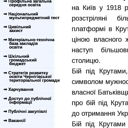
⇒ Профільна загальна
середня освіта
на Київ у 1918 р
⇒ Національний
розстріляні бі
мультипредметний тест
⇒ Цивільний
платформі в Крут
захист
ціною власного 
⇒ Матеріально-технічна
база закладів
освіти
наступ більшов
⇒ Шкільний
столицю.
громадський
бюджет
Бій під Крутами,
⇒ Стратегія розвитку
освіти Чернігівської
територіальної громади
символом мужност
⇒ Харчування
власної Батьківщ
⇒ Доступ до публічної
про бій під Крут
інформації
⇒ Публічні закупівлі
до отримання Укр
⇒ Вакансії
Бій під Крутами