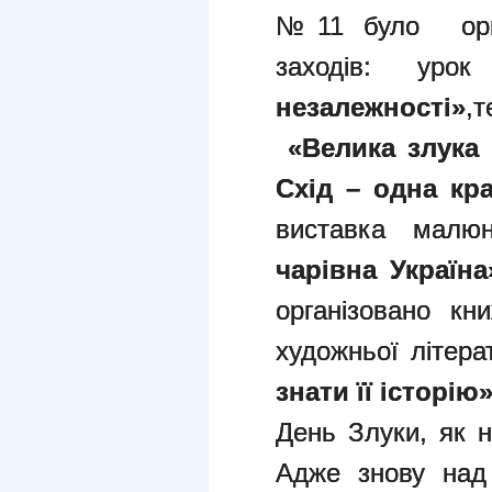
№11 було орга
заходів: уро
незалежності»
,
«Велика злука 
С
хід – одна кр
виставка малю
чарівна Україна
організовано кн
художньої літер
знати її історію
День Злуки, як н
Адже знову над