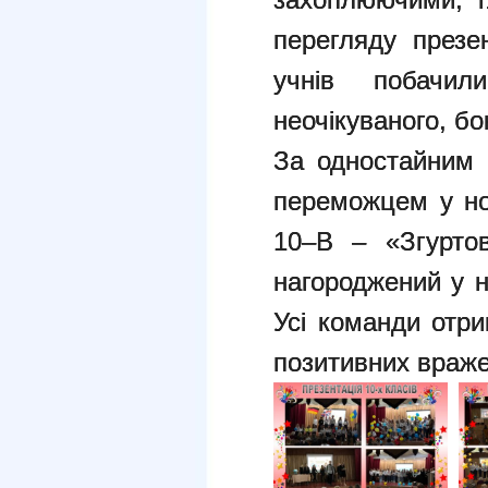
перегляду презен
учнів побачил
неочікуваного, бо
За одностайним 
переможцем у но
10–В – «Згуртов
нагороджений у н
Усі команди отри
позитивних враже