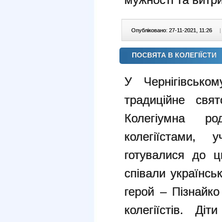
Опубліковано: 27-11-2021, 11:26
|
ПОСВЯТА В КОЛЕГІЇСТИ
У Чернігівсько
традиційне свят
Колегіумна р
колегіїстами, 
готувалися до ц
співали українсь
герой – Пізнайк
колегіїстів. Ді