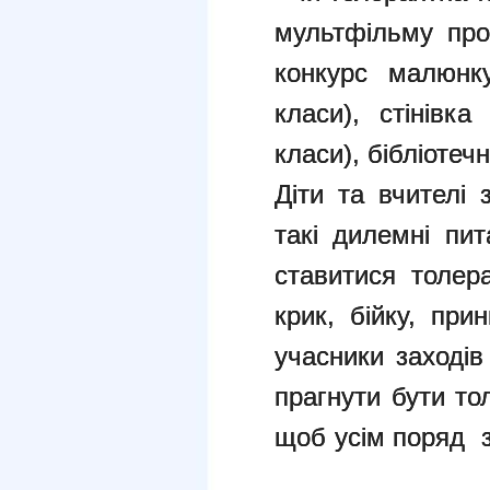
мультфільму про
конкурс малюнку
класи), стінівка
класи), бібліотеч
Діти та вчителі 
такі дилемні пи
ставитися толер
крик, бійку, при
учасники заходів
прагнути бути то
щоб усім поряд з