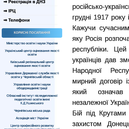
⇒ Реєстрація в ДНЗ
російсько-украї
⇒ ІРЦ
грудні 1917 року 
⇒ Телефони
Кажучи сучасним
КОРИСНІ ПОСИЛАННЯ
яку Росія розпоч
Міністерство освіти і науки України
республіки. Цей
Український центр оцінювання якості
освіти
українців дав зм
Київський регіональний центр
оцінювання якості освіти
Народної Респу
Управління Державної служби якості
освіти у Чернігівській області
мирний договір і
Управління освіти і науки
облдержадміністрації
який означав
Обласний інститут післядипломної
педагогічної освіти імені
незалежної Украї
К.Д.Ушинського
Чернігівська міська рада
Бій під Крутами
Асоціація міст України
захистом Донець
Центр професійного розвитку