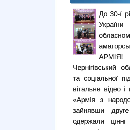
До 30-ї 
України
обласно
аматорс
АРМІЯ! 
Чернігівський о
та соціальної пі
вітальне відео і
«Армія з народо
зайнявши друге
одержали цінні