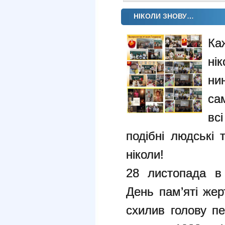
НІКОЛИ ЗНОВУ…
Ка
ні
ни
са
вс
подібні людські 
ніколи!
28 листопада в 
День пам’яті жер
схилив голову пе