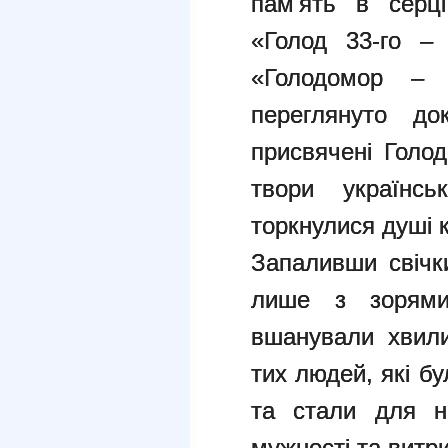
пам'ять в серці
«Голод 33-го – 
«Голодомор – б
переглянуто док
присвячені Голод
твори українсь
торкнулися душі
Запаливши свічки
лише з зорями
вшанували хвили
тих людей, які б
та стали для н
мужності та витр