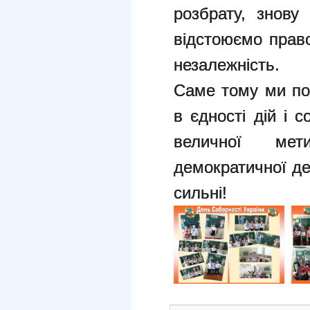
розбрату, знову
відстоюємо право
незалежність.
Саме тому ми по
в єдності дій і 
величної ме
демократичної де
сильні!