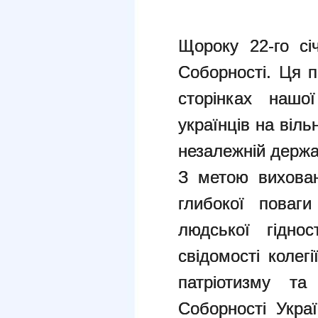
Щороку 22-го сі
Соборності. Ця п
сторінках нашої
українців на віль
незалежній держа
З метою вихован
глибокої поваг
людської гіднос
свідомості колег
патріотизму та
Соборності Украї