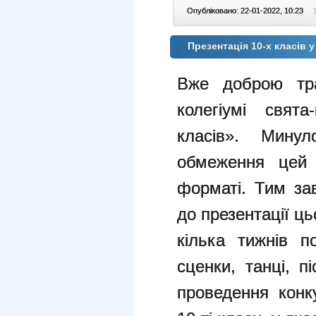
Опубліковано: 22-01-2022, 10:23
|
Презентація 10-х класів 
Вже доброю тра
колегіумі свят
класів». Минул
обмеження цей 
форматі. Тим зав
до презентації ць
кілька тижнів п
сценки, танці, п
проведення конку