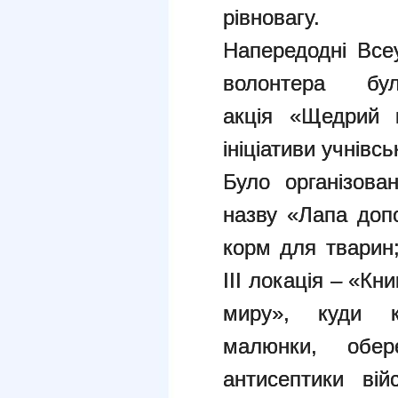
рівновагу.
Напередодні Все
волонтера бу
акція «Щедрий в
ініціативи учнівс
Було організова
назву «Лапа допо
корм для тварин;
ІІІ локація – «Кн
миру», куди ко
малюнки, обер
антисептики вій