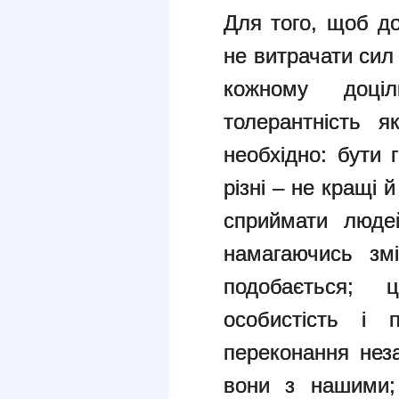
Для того, щоб до
не витрачати сил 
кожному доці
толерантність я
необхідно: бути 
різні – не кращі й
сприймати люде
намагаючись зм
подобається; 
особистість і 
переконання неза
вони з нашими; 