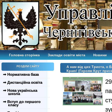
Головна сторінка
Заклади освіти міста
Новини
РОЗДІЛИ САЙТУ
А нам від цих Tриста, о 
Краю! (Героям Крут при
⇒ Нормативна база
29
⇒ Дистанційна освіта
па
⇒ Нова українська
школа
с
⇒ Вступ до першого
класу
зу