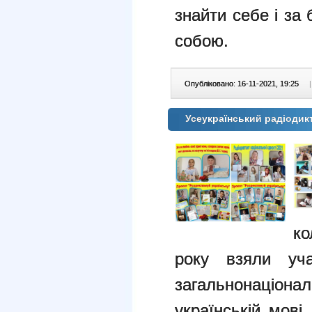
знайти себе і за
собою.
Опубліковано: 16-11-2021, 19:25
|
Усеукраїнський радіодикт
ко
року взяли уча
загальнонаціон
українській мов