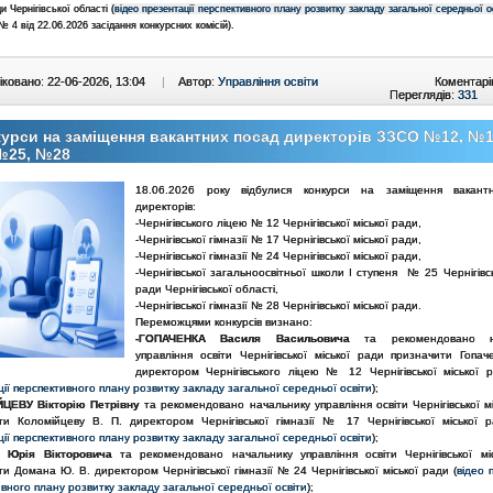
ди Чернігівської області
(
відео презентації перспективного плану розвитку закладу загальної середньої о
№ 4 від 22.06.2026 засідання конкурсних комісій).
ковано: 22-06-2026, 13:04
|
Автор:
Управління освіти
Коментарі
Переглядів:
331
урси на заміщення вакантних посад директорів ЗЗСО №12, №
№25, №28
18.06.2026 року відбулися конкурси на заміщення вакант
директорів:
-Чернігівського ліцею № 12 Чернігівської міської ради,
-Чернігівської гімназії № 17 Чернігівської міської ради,
-Чернігівської гімназії № 24 Чернігівської міської ради,
-Чернігівської загальноосвітньої школи І ступеня № 25 Чернігівсь
ради Чернігівської області,
-Чернігівської гімназії № 28 Чернігівської міської ради.
Переможцями конкурсів визнано:
-ГОПАЧЕНКА Василя Васильовича
та рекомендовано на
управління освіти Чернігівської міської ради призначити Гопач
директором Чернігівського ліцею № 12 Чернігівської міської р
ії перспективного плану розвитку закладу загальної середньої освіти
);
ЦЕВУ Вікторію Петрівну
та рекомендовано начальнику управління освіти Чернігівської м
ти Коломійцеву В. П. директором Чернігівської гімназії № 17 Чернігівської міської р
ії перспективного плану розвитку закладу загальної середньої освіти
);
 Юрія Вікторовича
та рекомендовано начальнику управління освіти Чернігівської мі
и Домана Ю. В. директором Чернігівської гімназії № 24 Чернігівської міської ради (
відео 
вного плану розвитку закладу загальної середньої освіти
);