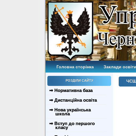
Головна сторінка
Заклади освіти
РОЗДІЛИ САЙТУ
ЧСШ 
⇒ Нормативна база
⇒ Дистанційна освіта
⇒ Нова українська
школа
⇒ Вступ до першого
класу