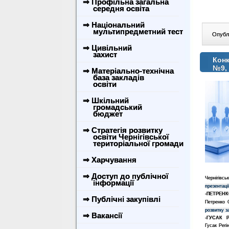
⇒ Профільна загальна
середня освіта
⇒ Національний
мультипредметний тест
Опублі
⇒ Цивільний
захист
Конк
№9,
⇒ Матеріально-технічна
база закладів
освіти
⇒ Шкільний
громадський
бюджет
⇒ Стратегія розвитку
освіти Чернігівської
територіальної громади
⇒ Харчування
⇒ Доступ до публічної
Чернігівсь
інформації
презентаці
-ПЕТРЕНК
⇒ Публічні закупівлі
Петренко О
розвитку з
⇒ Вакансії
-ГУСАК Р
Гусак Регі