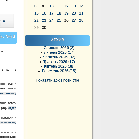
8
9
10
11
12
13
14
15
16
17
18
19
20
21
22
23
24
25
26
27
28
в:
0
|
29
30
2, №33,
АРХИВ
Серпень 2026 (2)
рів:
Липень 2026 (17)
Червень 2026 (32)
Травень 2026 (17)
Квітень 2026 (38)
 центр № 2
Березень 2026 (15)
Показати архів повністю
іння освіти
кої гімназії
ану розвитку
іння освіти
(
ої ради
відео
 призначити
ивного плану
 призначити
ернігівської