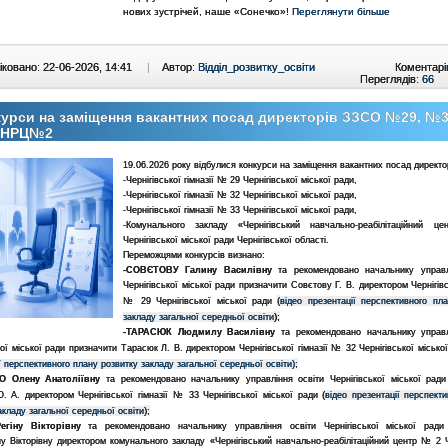
нових зустрічей, наше «Сонечко»!
Переглянути більше
ковано: 22-06-2026, 14:41
|
Автор:
Відділ_розвитку_освіти
Коментарі
Переглядів:
66
урси на заміщення вакантних посад директорів ЗЗСО №29, №3
 НРЦ№2
19.06.2026 року відбулися конкурси на заміщення вакантних посад директо
-Чернігівської гімназії № 29 Чернігівської міської ради,
-Чернігівської гімназії № 32 Чернігівської міської ради,
-Чернігівської гімназії № 33 Чернігівської міської ради,
-Комунального закладу «Чернігівський навчально-реабілітаційний
Чернігівської міської ради Чернігівської області.
Переможцями конкурсів визнано:
-СОВЄТОВУ Галину Василівну
та рекомендовано начальнику управл
Чернігівської міської ради призначити Совєтову Г. В. директором Чернігівсь
(
№ 29 Чернігівської міської ради
відео презентації перспективного пл
);
закладу загальної середньої освіти
-ТАРАСЮК Людмилу Василівну
та рекомендовано начальнику управл
кої міської ради призначити Тарасюк Л. В. директором Чернігівської гімназії № 32 Чернігівської міськ
)
;
ї перспективного плану розвитку закладу загальної середньої освіти
О Олену Анатоліївну
та рекомендовано начальнику управління освіти Чернігівської міської ради
(
. А. директором Чернігівської гімназії № 33 Чернігівської міської ради
відео презентації перспект
);
акладу загальної середньої освіти
егіну Вікторівну
та рекомендовано начальнику управління освіти Чернігівської міської ради
ну Вікторівну
директором комунального закладу «Чернігівський навчально-реабілітаційний центр № 2 Ч