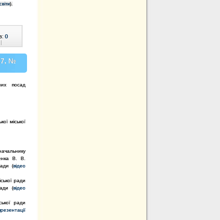
світи
).
в:
0
|
17, №
них посад
кої міської
чальнику
енка В. В.
ади (
відео
іської ради
ади (
відео
ської ради
презентації