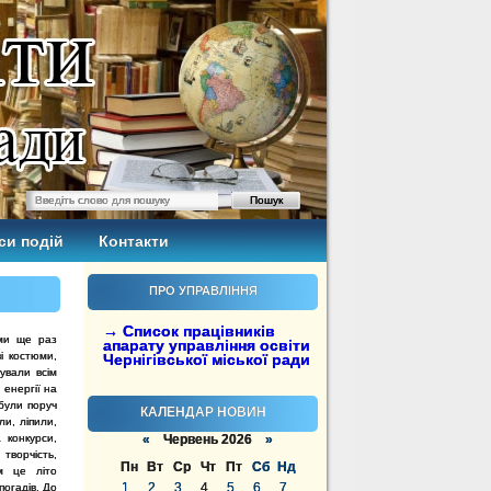
си подій
Контакти
ПРО УПРАВЛІННЯ
→ Список працівників
ми ще раз
апарату управління освіти
ві костюми,
Чернігівської міської ради
рували всім
енергії на
 були поруч
КАЛЕНДАР НОВИН
ли, ліпили,
 конкурси,
«
Червень 2026
»
творчість,
Пн
Вт
Ср
Чт
Пт
Сб
Нд
м це літо
1
2
3
4
5
6
7
погадів. До