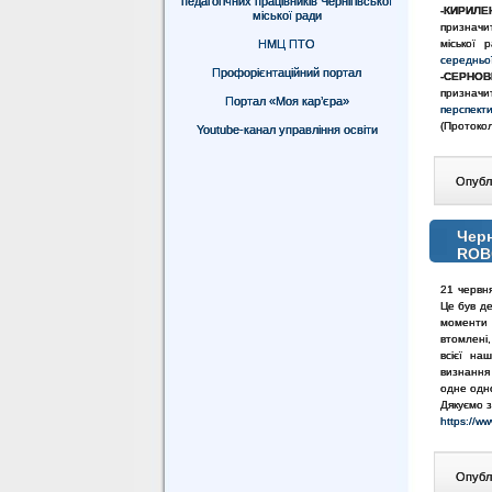
педагогічних працівників Чернігівської
-КИРИЛЕ
міської ради
призначи
НМЦ ПТО
міської р
середньої
Профорієнтаційний портал
-СЕРНОВЕ
призначит
Портал «Моя кар’єра»
перспекти
(Протокол
Youtube-канал управління освіти
Опублі
Черн
ROB
21 червн
Це був д
моменти н
втомлені,
всієї на
визнання
одне одн
Дякуємо 
https://
Опублі