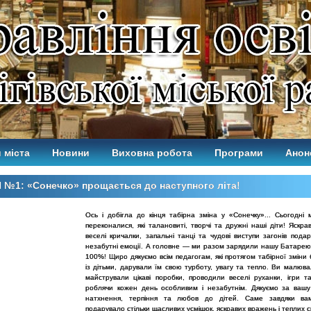
 міста
Новини
Виховна робота
Програми
Анон
№1: «Сонечко» прощається до наступного літа!
Ось і добігла до кінця табірна зміна у «Сонечку»...
Сьогодні 
переконалися, які талановиті, творчі та дружні наші діти! Яскра
веселі кричалки, запальні танці та чудові виступи загонів пода
незабутні емоції. А головне — ми разом зарядили нашу Батарею 
100%! Щиро дякуємо всім педагогам, які протягом табірної зміни
із дітьми, дарували їм свою турботу, увагу та тепло. Ви малюва
майстрували цікаві поробки, проводили веселі руханки, ігри та
роблячи кожен день особливим і незабутнім. Дякуємо за вашу 
натхнення, терпіння та любов до дітей. Саме завдяки ва
подарувало стільки щасливих усмішок, яскравих вражень і теплих с