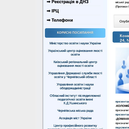
⇒ Реєстрація в ДНЗ
міської ра
(Протокол 
⇒ ІРЦ
⇒ Телефони
Опублі
КОРИСНІ ПОСИЛАННЯ
Конк
24, 
Міністерство освіти і науки України
Український центр оцінювання якості
освіти
Київський регіональний центр
оцінювання якості освіти
Управління Державної служби якості
освіти у Чернігівській області
Управління освіти і науки
облдержадміністрації
Обласний інститут післядипломної
педагогічної освіти імені
презентац
К.Д.Ушинського
-КОЛОМІЙ
призначи
Чернігівська міська рада
презентац
Асоціація міст України
-ДОМАНА
призначит
Центр професійного розвитку
перспекти