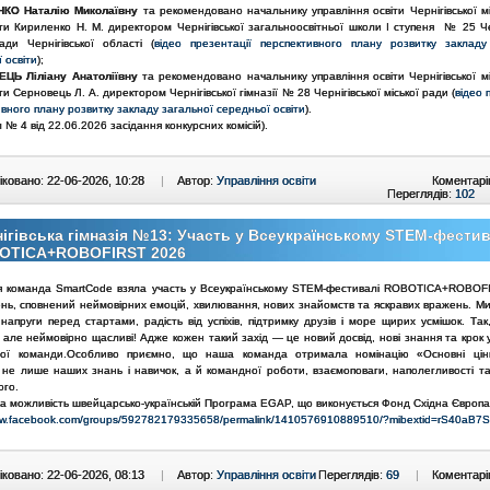
НКО Наталію Миколаївну
та рекомендовано начальнику управління освіти Чернігівської м
ти Кириленко Н. М. директором Чернігівської загальноосвітньої школи І ступеня № 25 Чер
ади Чернігівської області (
відео презентації перспективного плану розвитку закладу
 освіти
);
ЦЬ Ліліану Анатоліївну
та рекомендовано начальнику управління освіти Чернігівської м
и Серновець Л. А. директором Чернігівської гімназії № 28 Чернігівської міської ради (
відео 
вного плану розвитку закладу загальної середньої освіти
).
 № 4 від 22.06.2026 засідання конкурсних комісій).
ковано: 22-06-2026, 10:28
|
Автор:
Управління освіти
Коментарі
Переглядів:
102
ігівська гімназія №13: Участь у Всеукраїнському STEM-фестив
OTICA+ROBOFIRST 2026
я команда SmartCode взяла участь у Всеукраїнському STEM-фестивалі ROBOTICA+ROBOF
ень, сповнений неймовірних емоцій, хвилювання, нових знайомств та яскравих вражень. М
апруги перед стартами, радість від успіхів, підтримку друзів і море щирих усмішок. Так
 але неймовірно щасливі! Адже кожен такий захід — це новий досвід, нові знання та крок
шої команди.Особливо приємно, що наша команда отримала номінацію «Основні цін
 не лише наших знань і навичок, а й командної роботи, взаємоповаги, наполегливості та
ого.
за можливість швейцарсько-українській Програма EGAP, що виконується Фонд Східна Європа
www.facebook.com/groups/592782179335658/permalink/1410576910889510/?mibextid=rS40aB7
ковано: 22-06-2026, 08:13
|
Автор:
Управління освіти
Переглядів:
69
|
Коментарі