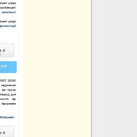
іської ради
нігівської
 загальної
іської ради
презентації
в:
0
|
алі
IRST 2026!
и пережили
, ми трохи
 уперед для
ності». Це
 підтримки
S9Ucbxw6v
в:
0