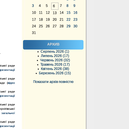
3
4
5
7
8
9
6
10
11
12
14
15
16
13
17
18
19
20
21
22
23
24
25
26
27
28
29
30
31
АРХИВ
Серпень 2026 (1)
,
Липень 2026 (17)
Червень 2026 (32)
Травень 2026 (17)
іської ради
Квітень 2026 (38)
презентації
Березень 2026 (15)
іської ради
Показати архів повністю
ади (
відео
ської ради
презентації
іської ради
нігівської
 загальної
ської ради
презентації