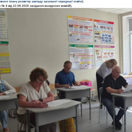
вного плану розвитку закладу загальної середньої освіти
).
 № 4 від 22.06.2026 засідання конкурсних комісій).