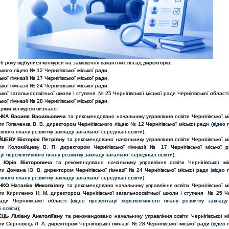
6 року відбулися конкурси на заміщення вакантних посад директорів:
ського ліцею № 12 Чернігівської міської ради,
ької гімназії № 17 Чернігівської міської ради,
ької гімназії № 24 Чернігівської міської ради,
ської загальноосвітньої школи І ступеня № 25 Чернігівської міської ради Чернігівської області
ької гімназії № 28 Чернігівської міської ради.
ями конкурсів визнано:
НКА Василя Васильовича
та рекомендовано начальнику управління освіти Чернігівської м
и Гопаченка В. В. директором Чернігівського ліцею № 12 Чернігівської міської ради (
відео 
вного плану розвитку закладу загальної середньої освіти
);
ЦЕВУ Вікторію Петрівну
та рекомендовано начальнику управління освіти Чернігівської м
ти Коломійцеву В. П. директором Чернігівської гімназії № 17 Чернігівської міської р
ії перспективного плану розвитку закладу загальної середньої освіти
);
 Юрія Вікторовича
та рекомендовано начальнику управління освіти Чернігівської мі
и Домана Ю. В. директором Чернігівської гімназії № 24 Чернігівської міської ради (
відео 
вного плану розвитку закладу загальної середньої освіти
);
НКО Наталію Миколаївну
та рекомендовано начальнику управління освіти Чернігівської м
ти Кириленко Н. М. директором Чернігівської загальноосвітньої школи І ступеня № 25 Чер
ади Чернігівської області (
відео презентації перспективного плану розвитку закладу
 освіти
);
Ь Ліліану Анатоліївну
та рекомендовано начальнику управління освіти Чернігівської мі
и Серновець Л. А. директором Чернігівської гімназії № 28 Чернігівської міської ради (
відео 