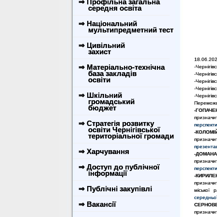
⇒ Профільна загальна
середня освіта
⇒ Національний
мультипредметний тест
⇒ Цивільний
захист
18.06.202
⇒ Матеріально-технічна
-Чернігів
база закладів
-Чернігівс
освіти
-Чернігівс
-Чернігів
⇒ Шкільний
-Чернігівс
громадський
Переможц
бюджет
-ГОПАЧЕ
призначит
⇒ Стратегія розвитку
перспекти
освіти Чернігівської
-КОЛОМІЙ
територіальної громади
призначи
презентац
⇒ Харчування
-ДОМАНА
призначит
⇒ Доступ до публічної
перспекти
інформації
-КИРИЛЕ
призначи
⇒ Публічні закупівлі
міської р
середньої
⇒ Вакансії
СЕРНОВЕЦ
призначит