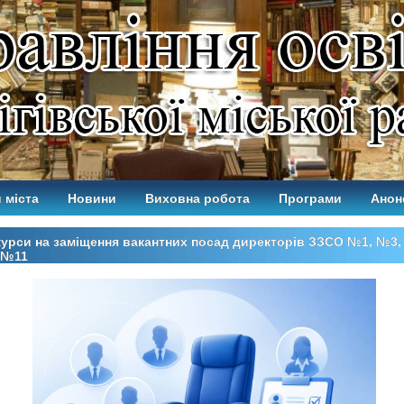
 міста
Новини
Виховна робота
Програми
Анон
урси на заміщення вакантних посад директорів ЗЗСО №1, №3,
 №11