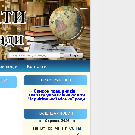
си подій
Контакти
ПРО УПРАВЛІННЯ
 №4,
→ Список працівників
апарату управління освіти
Чернігівської міської ради
КАЛЕНДАР НОВИН
«
Серпень 2026 »
Пн
Вт
Ср
Чт
Пт
Сб
Нд
1
2