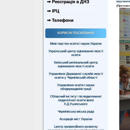
⇒ Реєстрація в ДНЗ
перспекти
(Протокол
⇒ ІРЦ
⇒ Телефони
КОРИСНІ ПОСИЛАННЯ
Міністерство освіти і науки України
Український центр оцінювання якості
освіти
Київський регіональний центр
оцінювання якості освіти
Управління Державної служби якості
освіти у Чернігівській області
Управління освіти і науки
облдержадміністрації
Обласний інститут післядипломної
педагогічної освіти імені
К.Д.Ушинського
Чернігівська міська рада
Асоціація міст України
Центр професійного розвитку