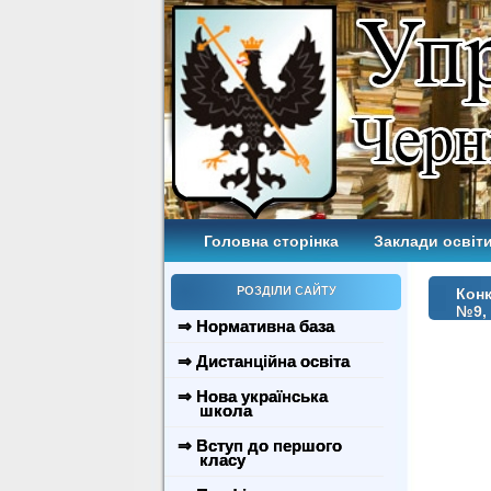
Головна сторінка
Заклади освіти
РОЗДІЛИ САЙТУ
Конк
№9,
⇒ Нормативна база
⇒ Дистанційна освіта
⇒ Нова українська
школа
⇒ Вступ до першого
класу