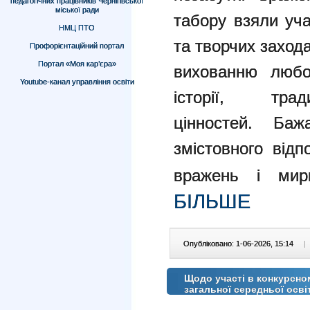
педагогічних працівників Чернігівської
міської ради
табору взяли уча
НМЦ ПТО
та творчих заход
Профорієнтаційний портал
Портал «Моя кар’єра»
вихованню любо
Youtube-канал управління освіти
історії, тр
цінностей. Баж
змістовного відп
вражень і мир
БІЛЬШЕ
Опубліковано: 1-06-2026, 15:14
|
Щодо участі в конкурсном
загальної середньої осві