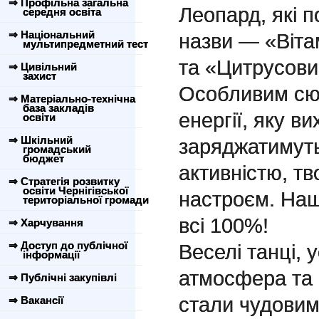
⇒ Профільна загальна
Леопард, які п
середня освіта
⇒ Національний
назви — «Віта
мультипредметний тест
та «Цитрусови
⇒ Цивільний
захист
Особливим сю
⇒ Матеріально-технічна
база закладів
енергії, яку в
освіти
⇒ Шкільний
заряджатимут
громадський
бюджет
активністю, тв
⇒ Стратегія розвитку
освіти Чернігівської
настроєм. Наш
територіальної громади
всі 100%!
⇒ Харчування
⇒ Доступ до публічної
Веселі танці, 
інформації
атмосфера та 
⇒ Публічні закупівлі
стали чудовим 
⇒ Вакансії