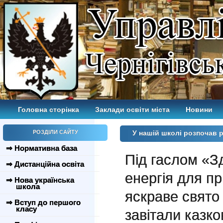
Головна сторінка
Заклади освіти міста
Новини
РОЗДІЛИ САЙТУ
У нашій школі розпочав 
⇒ Нормативна база
Під гаслом «З
⇒ Дистанційна освіта
енергія для пр
⇒ Нова українська
школа
яскраве свято 
⇒ Вступ до першого
класу
завітали казков