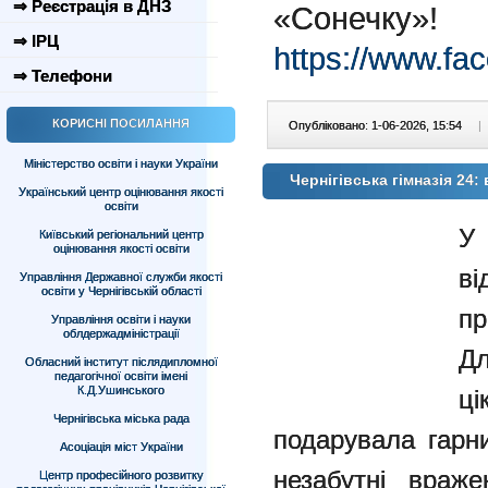
⇒ Реєстрація в ДНЗ
«Сонечку»!
⇒ ІРЦ
https://www.f
⇒ Телефони
КОРИСНІ ПОСИЛАННЯ
Опубліковано: 1-06-2026, 15:54
|
Міністерство освіти і науки України
Чернігівська гімназія 24
Український центр оцінювання якості
освіти
У 
Київський регіональний центр
оцінювання якості освіти
ві
Управління Державної служби якості
освіти у Чернігівській області
пр
Управління освіти і науки
облдержадміністрації
Д
Обласний інститут післядипломної
педагогічної освіти імені
К.Д.Ушинського
ці
Чернігівська міська рада
подарувала гарни
Асоціація міст України
незабутні враж
Центр професійного розвитку