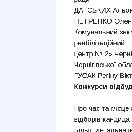
ДАТСЬКИХ Альону
ПЕТРЕНКО Олену
Комунальний закл
реабілітаційний
центр № 2» Черніг
Чернігівської обл
ГУСАК Регіну Вік
Конкурси відбуд
_______________
Про час та місце
відборів кандида
Більш детальна і