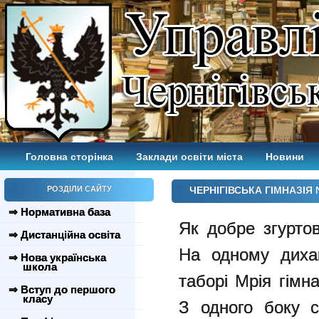
Головна сторінка
Заклади освіти міста
Новини
РОЗДІЛИ САЙТУ
ЧЕРНІГІВСЬКА ГІМНАЗІЯ 
⇒ Нормативна база
Як добре згурто
⇒ Дистанційна освіта
На одному дихан
⇒ Нова українська
школа
таборі Мрія гімн
⇒ Вступ до першого
класу
З одного боку с