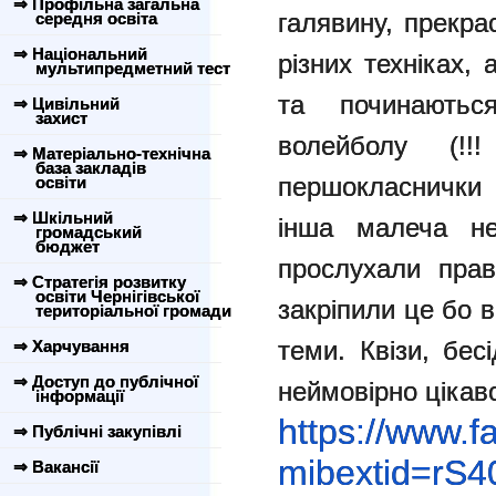
⇒ Профільна загальна
галявину, прекра
середня освіта
⇒ Національний
різних техніках,
мультипредметний тест
та починаютьс
⇒ Цивільний
захист
волейболу (!!
⇒ Матеріально-технічна
база закладів
першокласнички
освіти
⇒ Шкільний
інша малеча не
громадський
бюджет
прослухали пра
⇒ Стратегія розвитку
освіти Чернігівської
закріпили це бо в
територіальної громади
теми. Квізи, бес
⇒ Харчування
⇒ Доступ до публічної
неймовірно цікаво
інформації
https://www.
⇒ Публічні закупівлі
mibextid=rS
⇒ Вакансії