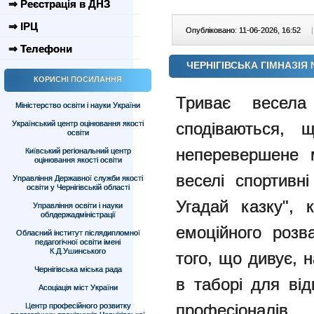
⇒ Реєстрація в ДНЗ
⇒ ІРЦ
Опубліковано: 11-06-2026, 16:52
|
⇒ Телефони
ЧЕРНІГІВСЬКА ГІМНАЗІЯ 
КОРИСНІ ПОСИЛАННЯ
Триває весела 
Міністерство освіти і науки України
Український центр оцінювання якості
сподіваються, 
освіти
неперевершене м
Київський регіональний центр
оцінювання якості освіти
веселі спортивн
Управління Державної служби якості
освіти у Чернігівській області
Угадай казку", 
Управління освіти і науки
облдержадміністрації
емоційного розва
Обласний інститут післядипломної
педагогічної освіти імені
К.Д.Ушинського
того, що дивує, 
Чернігівська міська рада
в таборі для ві
Асоціація міст України
професіоналів.
Центр професійного розвитку