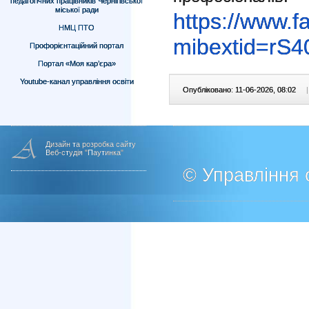
педагогічних працівників Чернігівської
міської ради
https://www.
НМЦ ПТО
mibextid=rS
Профорієнтаційний портал
Портал «Моя кар’єра»
Youtube-канал управління освіти
Опубліковано: 11-06-2026, 08:02
|
Дизайн та розробка сайту
Веб-студія "Паутинка"
© Управління о