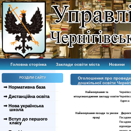
Головна сторінка
Заклади освіти міста
Новини
РОЗДІЛИ САЙТУ
Оголошення про проведен
дошкільної освіти Черніг
⇒ Нормативна база
Найменування та
Чернігів
⇒ Дистанційна освіта
місцезнаходження закладу
освіти
Чернігівс
Адреса: 
⇒ Нова українська
школа
Найменування посади та умови
Директ
праці
Посадови
⇒ Вступ до першого
класу
Посадови
відповід
оплату пр