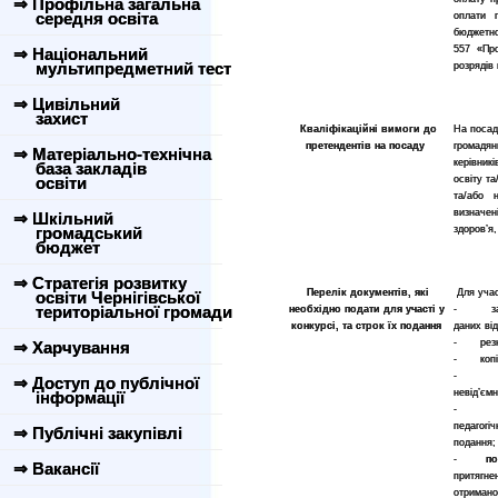
⇒ Профільна загальна
середня освіта
оплати п
бюджетно
557 «Пр
⇒ Національний
мультипредметний тест
розрядів
⇒ Цивільний
захист
Кваліфікаційні вимоги до
На посад
претендентів на посаду
громадян
⇒ Матеріально-технічна
керівник
база закладів
освіти
освіту та
та/або н
визначен
⇒ Шкільний
громадський
здоров’я
бюджет
⇒ Стратегія розвитку
Перелік документів, які
Для учас
освіти Чернігівської
територіальної громади
необхідно подати для участі у
- заява
конкурсі, та строк їх подання
даних ві
- резю
⇒ Харчування
- копія 
- копія
⇒ Доступ до публічної
невід’єм
інформації
- копія
педагогі
⇒ Публічні закупівлі
подання;
-
по
⇒ Вакансії
притягне
отримано