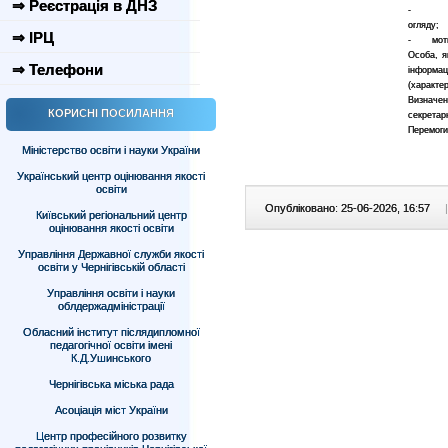
⇒ Реєстрація в ДНЗ
- довід
огляду;
⇒ ІРЦ
- мотива
Особа, я
⇒ Телефони
інформац
(характер
Визначен
КОРИСНІ ПОСИЛАННЯ
секрета
Перемоги,
Міністерство освіти і науки України
Український центр оцінювання якості
освіти
Опубліковано: 25-06-2026, 16:57
|
Київський регіональний центр
оцінювання якості освіти
Управління Державної служби якості
освіти у Чернігівській області
Управління освіти і науки
облдержадміністрації
Обласний інститут післядипломної
педагогічної освіти імені
К.Д.Ушинського
Чернігівська міська рада
Асоціація міст України
Центр професійного розвитку