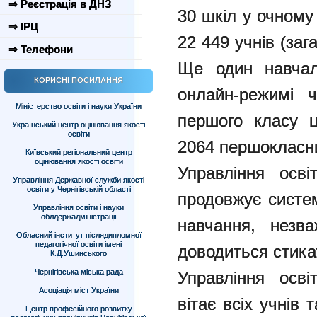
⇒ Реєстрація в ДНЗ
30 шкіл у очному
⇒ ІРЦ
22 449 учнів (заг
⇒ Телефони
Ще один навчал
КОРИСНІ ПОСИЛАННЯ
онлайн-режимі ч
Міністерство освіти і науки України
першого класу ц
Український центр оцінювання якості
освіти
2064 першокласн
Київський регіональний центр
оцінювання якості освіти
Управління осві
Управління Державної служби якості
освіти у Чернігівській області
продовжує систе
Управління освіти і науки
облдержадміністрації
навчання, незв
Обласний інститут післядипломної
педагогічної освіти імені
доводиться стика
К.Д.Ушинського
Чернігівська міська рада
Управління осві
Асоціація міст України
вітає всіх учнів 
Центр професійного розвитку