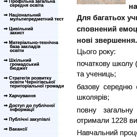
⇒ Профільна загальна
на
середня освіта
⇒ Національний
Для багатьох уч
мультипредметний тест
сповнений емоці
⇒ Цивільний
захист
нові звершення
⇒ Матеріально-технічна
база закладів
Цього року:
освіти
⇒ Шкільний
початкову школу (
громадський
бюджет
та учениць;
⇒ Стратегія розвитку
освіти Чернігівської
базову середню о
територіальної громади
⇒ Харчування
школярів;
⇒ Доступ до публічної
повну загальну
інформації
отримали 1228 ви
⇒ Публічні закупівлі
⇒ Вакансії
Навчальний проце