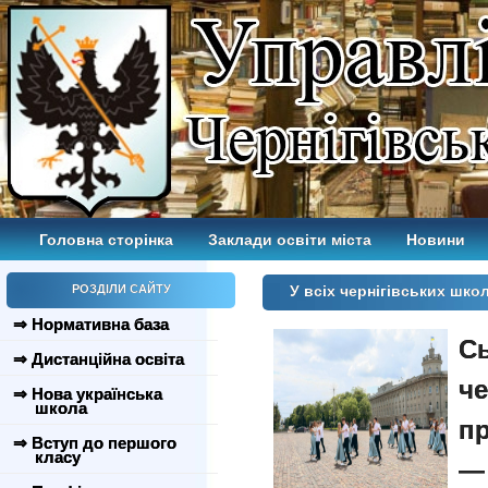
Головна сторінка
Заклади освіти міста
Новини
РОЗДІЛИ САЙТУ
У всіх чернігівських шко
⇒ Нормативна база
Сь
⇒ Дистанційна освіта
че
⇒ Нова українська
школа
пр
⇒ Вступ до першого
класу
—