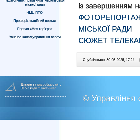
педагогічних працівників Чернігівської
із завершенням н
міської ради
НМЦ ПТО
ФОТОРЕПОРТАЖ
Профорієнтаційний портал
МІСЬКОЇ РАДИ
Портал «Моя кар’єра»
Youtube-канал управління освіти
СЮЖЕТ ТЕЛЕКА
Опубліковано: 30-05-2025, 17:24
|
Дизайн та розробка сайту
Веб-студія "Паутинка"
© Управління о