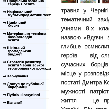
⇒ Профільна загальна
середня освіта
травня у Черніг
⇒ Національний
мультипредметний тест
тематичний зах
⇒ Цивільний
захист
учнями 8-х клас
⇒ Матеріально-технічна
назвою «Вдячні 
база закладів
освіти
глибше осмислит
⇒ Шкільний
громадський
бюджет
героїв — від сл
⇒ Стратегія розвитку
сучасних борці
освіти Чернігівської
територіальної громади
місце у розповід
⇒ Харчування
постаті Дмитра К
⇒ Доступ до публічної
інформації
мужності, патріо
⇒ Публічні закупівлі
життя — це при
⇒ Вакансії