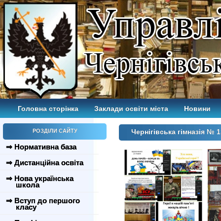
Головна сторінка
Заклади освіти міста
Новини
РОЗДІЛИ САЙТУ
Чернігівська гімназія № 1
⇒ Нормативна база
⇒ Дистанційна освіта
⇒ Нова українська
школа
⇒ Вступ до першого
класу