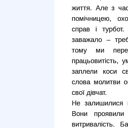
життя. Але з ча
помічницею, ох
справ і турбот
заважало – треб
тому ми пере
працьовитість, у
заплели коси с
слова молитви о
свої дівчат.
Не залишилися п
Вони проявили 
витривалість. Б