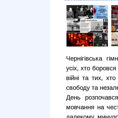
Чернігівська гі
усіх, хто боровся
війні та тих, хт
свободу та незал
День розпочався
мовчання на чест
далекому минуло