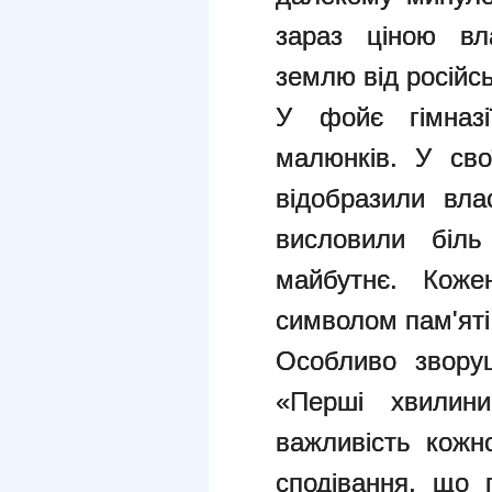
зараз ціною вл
землю від російсь
У фойє гімназі
малюнків. У сво
відобразили вла
висловили біль
майбутнє. Кож
символом пам'яті
Особливо звору
«Перші хвилин
важливість кожно
сподівання, що 