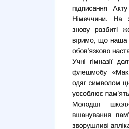
підписання Акту
Німеччини. На ж
знову розбиті ж
віримо, що наша
обов'язково наст
Учні гімназії до
флешмобу «Маки
одяг символом ц
уособлює пам'ять
Молодші школ
вшанування пам'
зворушливі апліка