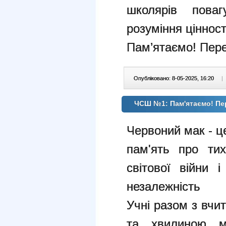
школярів поваг
розуміння цінност
Пам’ятаємо! Пер
Опубліковано: 8-05-2025, 16:20
|
ЧСШ №1: Пам'ятаємо! Пе
Червоний мак - ц
пам'ять про тих
світової війни 
незалежність
Учні разом з вчи
та хвилиною м