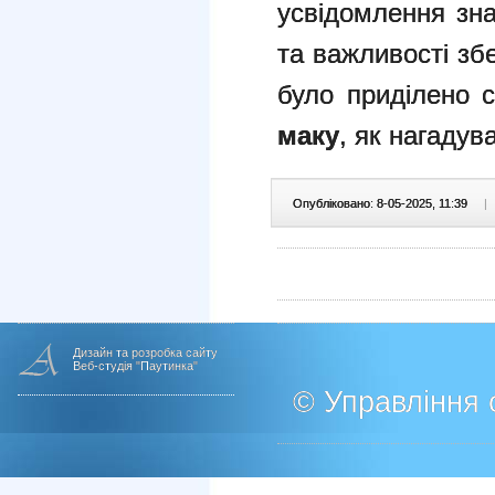
усвідомлення зн
та важливості зб
було приділено 
маку
, як нагадув
Опубліковано: 8-05-2025, 11:39
|
Дизайн та розробка сайту
Веб-студія "Паутинка"
© Управління о