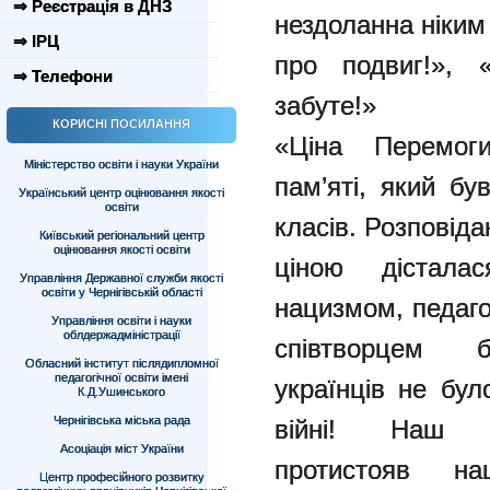
⇒ Реєстрація в ДНЗ
нездоланна ніким
⇒ ІРЦ
про подвиг!», 
⇒ Телефони
забуте!»
КОРИСНІ ПОСИЛАННЯ
«Ціна Перемог
Міністерство освіти і науки України
пам’яті, який б
Український центр оцінювання якості
освіти
класів. Розповід
Київський регіональний центр
оцінювання якості освіти
ціною дістал
Управління Державної служби якості
освіти у Чернігівській області
нацизмом, педаго
Управління освіти і науки
облдержадміністрації
співтворцем бу
Обласний інститут післядипломної
педагогічної освіти імені
українців не бул
К.Д.Ушинського
Чернігівська міська рада
війні! Наш б
Асоціація міст України
протистояв н
Центр професійного розвитку