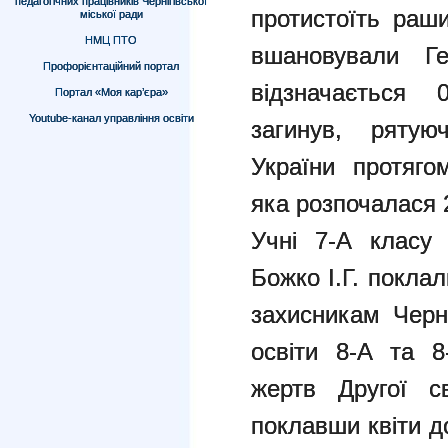
педагогічних працівників Чернігівської
протистоїть раш
міської ради
НМЦ ПТО
вшановували Гер
Профорієнтаційний портал
відзначається 0
Портал «Моя кар’єра»
Youtube-канал управління освіти
загинув, рятую
України протягом
яка розпочалася 
Учні 7-А класу
Божко І.Г. покла
захисникам Черні
освіти 8-А та 8
жертв Другої св
поклавши квіти д