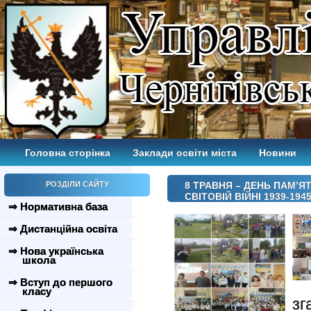
Головна сторінка
Заклади освіти міста
Новини
РОЗДІЛИ САЙТУ
8 ТРАВНЯ – ДЕНЬ ПАМ’Я
СВІТОВІЙ ВІЙНІ 1939-1945 
⇒ Нормативна база
⇒ Дистанційна освіта
⇒ Нова українська
школа
⇒ Вступ до першого
класу
зг