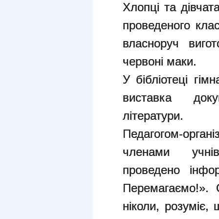
Хлопці та дівчат
проведеного кла
власноруч виго
червоні маки.
У бібліотеці гім
виставка док
літератури.
Педагогом-орга
членами учні
проведено інфор
Перемагаємо!». 
ніколи, розуміє,