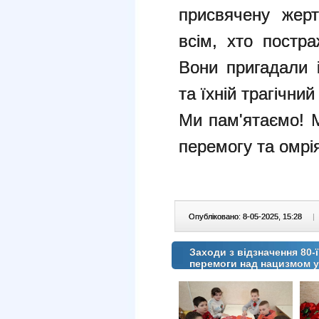
присвячену жерт
всім, хто постра
Вони пригадали і
та їхній трагічни
Ми пам'ятаємо! 
перемогу та омрі
Опубліковано: 8-05-2025, 15:28
|
Заходи з відзначення 80-
перемоги над нацизмом у 