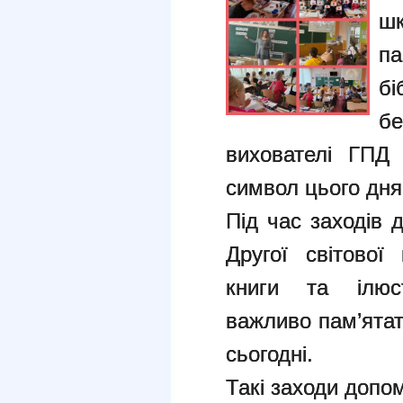
ш
па
бі
б
вихователі ГПД
символ цього дня
Під час заходів д
Другої світової
книги та ілюст
важливо пам’ятат
сьогодні.
Такі заходи доп