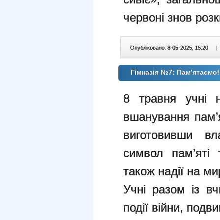
червоні знов роз
Опубліковано: 8-05-2025, 15:20
|
Гімназія №7: Пам’ятаємо
8 травня учні н
вшанування пам’я
виготовивши вл
символ пам’яті 
також надії на ми
Учні разом із вч
події війни, подви