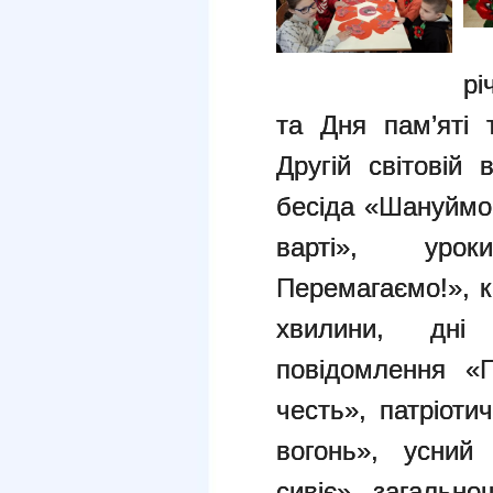
рі
та Дня пам’яті
Другій світовій 
бесіда «Шануймо 
варті», урок
Перемагаємо!», к
хвилини, дні 
повідомлення «П
честь», патріоти
вогонь», усний
сивіє», загальн