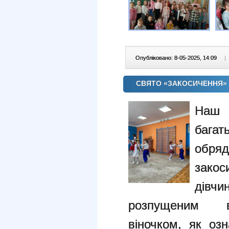
Опубліковано: 8-05-2025, 14:09
|
СВЯТО «ЗАКОСИЧЕННЯ» 
Наш 
багат
обряд
зако
дівчи
розпущеним в
віночком, як озн