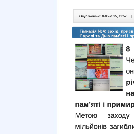
Опубліковано: 8-05-2025, 11:57
|
Гімназія №4: захід, прис
Європі та Дню пам’яті і 
8
Че
он
р
н
пам’яті і прими
Метою заходу
мільйонів загибли