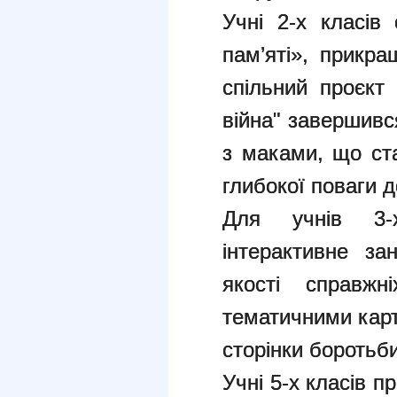
Учні 2-х класів
пам’яті», прикр
спільний проєкт
війна" завершивс
з маками, що ст
глибокої поваги д
Для учнів 3-
інтерактивне за
якості справжн
тематичними кар
сторінки боротьби
Учні 5-х класів п