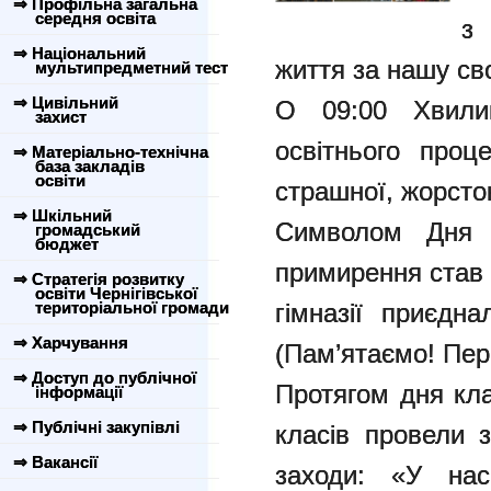
⇒ Профільна загальна
середня освіта
з 
⇒ Національний
життя за нашу св
мультипредметний тест
⇒ Цивільний
О 09:00 Хвили
захист
освітнього проц
⇒ Матеріально-технічна
база закладів
освіти
страшної, жорсток
⇒ Шкільний
Символом Дня 
громадський
бюджет
примирення став 
⇒ Стратегія розвитку
освіти Чернігівської
територіальної громади
гімназії приєдн
⇒ Харчування
(Пам’ятаємо! Пер
⇒ Доступ до публічної
Протягом дня кла
інформації
⇒ Публічні закупівлі
класів провели 
⇒ Вакансії
заходи: «У нас