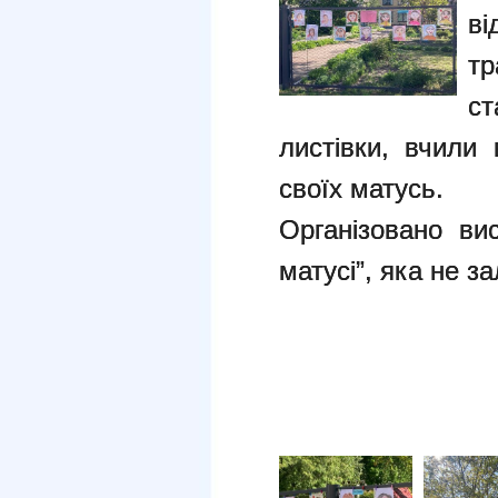
в
т
ст
листівки, вчили
своїх матусь.
Організовано ви
матусі”, яка не 