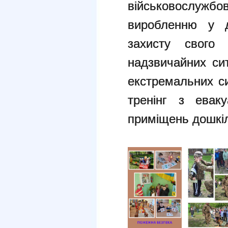
військовослужб
виробленню у д
захисту свого
надзвичайних си
екстремальних с
тренінг з еваку
приміщень дошкіл