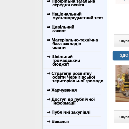
⇒ Профільна загальна
середня освіта
⇒ Національний
мультипредметний тест
⇒ Цивільний
захист
⇒ Матеріально-технічна
Опублі
база закладів
освіти
ЗДО 
⇒ Шкільний
громадський
бюджет
⇒ Стратегія розвитку
освіти Чернігівської
територіальної громади
⇒ Харчування
⇒ Доступ до публічної
інформації
⇒ Публічні закупівлі
Опублі
⇒ Вакансії