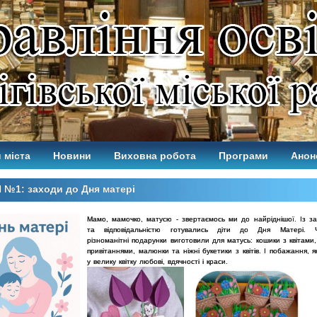
 міста
Новини
Виховна робота
Програми
Анон
№1: заходи до Дня матері
Мамо, мамочко, матусю - звертаємось ми до найріднішої. Із з
та
відповідальністю готувались діти до Дня Матері. 
різноманітні
подарунки виготовили для матусь: кошики з квітами,
привітаннями,
малюнки та ніжні букетики з квітів. І побажання, я
у велику квітку
любові, вдячності і краси.