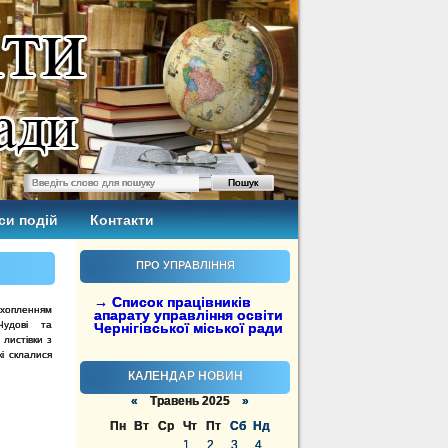
си подій
Контакти
ПРО УПРАВЛІННЯ
→ Список працівників
ахопленням
апарату управління освіти
Чудові та
Чернігівської міської ради
 листівки з
кі склалися
КАЛЕНДАР НОВИН
«
Травень 2025
»
Пн
Вт
Ср
Чт
Пт
Сб
Нд
1
2
3
4