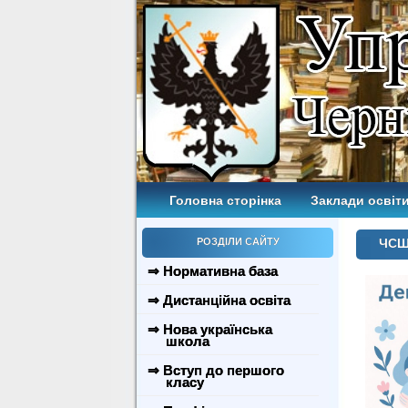
Головна сторінка
Заклади освіти
РОЗДІЛИ САЙТУ
ЧСШ 
⇒ Нормативна база
⇒ Дистанційна освіта
⇒ Нова українська
школа
⇒ Вступ до першого
класу