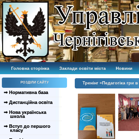
Головна сторінка
Заклади освіти міста
Новини
РОЗДІЛИ САЙТУ
Тренінг «Педагогіка гри 
⇒ Нормативна база
⇒ Дистанційна освіта
⇒ Нова українська
школа
⇒ Вступ до першого
класу