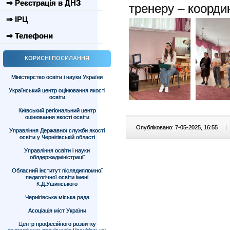
⇒ Реєстрація в ДНЗ
тренеру – коорди
⇒ ІРЦ
⇒ Телефони
КОРИСНІ ПОСИЛАННЯ
Міністерство освіти і науки України
Український центр оцінювання якості
освіти
Київський регіональний центр
оцінювання якості освіти
Опубліковано: 7-05-2025, 16:55
|
Управління Державної служби якості
освіти у Чернігівській області
Управління освіти і науки
облдержадміністрації
Обласний інститут післядипломної
педагогічної освіти імені
К.Д.Ушинського
Чернігівська міська рада
Асоціація міст України
Центр професійного розвитку