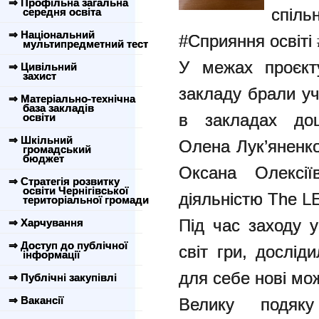
⇒ Профільна загальна
спіл
середня освіта
⇒ Національний
#Сприяння освіті
мультипредметний тест
У межах проєкту
⇒ Цивільний
захист
закладу брали уч
⇒ Матеріально-технічна
база закладів
в закладах дош
освіти
⇒ Шкільний
Олена Лук’яненк
громадський
бюджет
Оксана Олексії
⇒ Стратегія розвитку
освіти Чернігівської
діяльністю The LE
територіальної громади
Під час заходу у
⇒ Харчування
⇒ Доступ до публічної
світ гри, дослід
інформації
для себе нові мо
⇒ Публічні закупівлі
⇒ Вакансії
Велику подяку