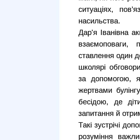
ситуаціях, пов’
насильства.
Дар'я Іванівна а
взаємоповаги, 
ставлення один д
школярі обговор
за допомогою, 
жертвами булінг
бесідою, де діт
запитання й отри
Такі зустрічі до
розуміння важли