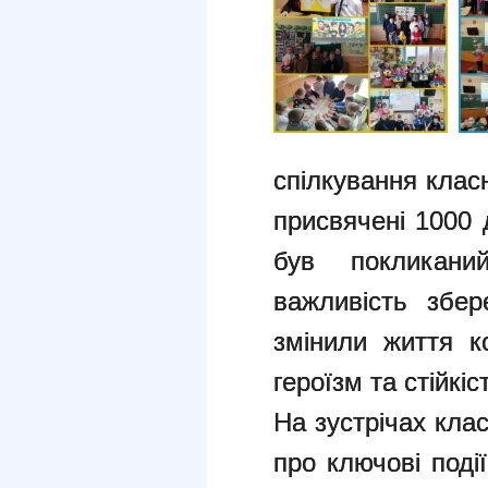
спілкування класн
присвячені 1000 
був покликан
важливість збер
змінили життя к
героїзм та стійкі
На зустрічах кла
про ключові поді