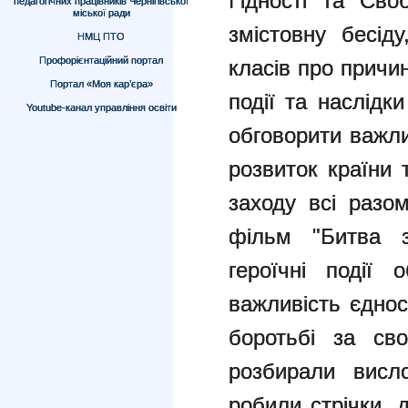
Гідності та Сво
педагогічних працівників Чернігівської
міської ради
змістовну бесід
НМЦ ПТО
Профорієнтаційний портал
класів про причин
Портал «Моя кар’єра»
події та наслідк
Youtube-канал управління освіти
обговорити важли
розвиток країни 
заходу всі разо
фільм "Битва з
героїчні події 
важливість єднос
боротьбі за сво
розбирали висло
робили стрічки, 