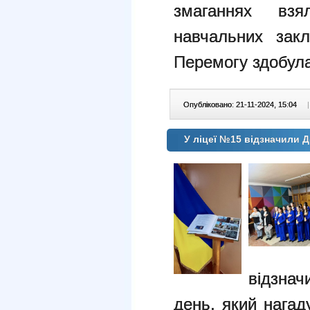
змаганнях вз
навчальних зак
Перемогу здобула
Опубліковано: 21-11-2024, 15:04
|
У ліцеї №15 відзначили Д
відзнач
день, який нагад