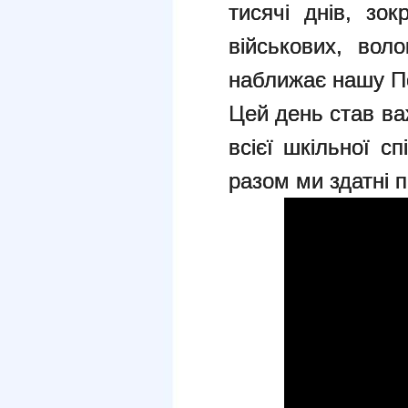
тисячі днів, зо
військових, вол
наближає нашу П
Цей день став в
всієї шкільної с
разом ми здатні п