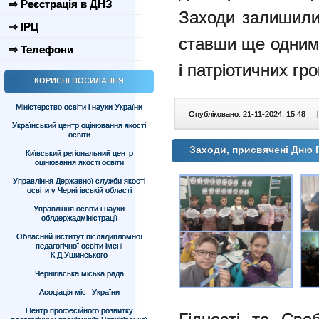
⇒ Реєстрація в ДНЗ
Заходи залишили 
⇒ ІРЦ
ставши ще одним
⇒ Телефони
і патріотичних гр
КОРИСНІ ПОСИЛАННЯ
Міністерство освіти і науки України
Опубліковано: 21-11-2024, 15:48
|
Український центр оцінювання якості
освіти
Заходи, присвячені Дню Г
Київський регіональний центр
оцінювання якості освіти
Управління Державної служби якості
освіти у Чернігівській області
Управління освіти і науки
облдержадміністрації
Обласний інститут післядипломної
педагогічної освіти імені
К.Д.Ушинського
Чернігівська міська рада
Асоціація міст України
Центр професійного розвитку