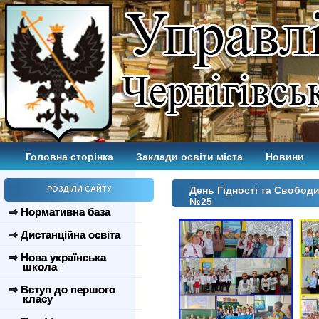
Головна сторінка
Заклади освіти міста
Новини
РОЗДІЛИ САЙТУ
День Гідності та Свободи
№25
⇒ Нормативна база
⇒ Дистанційна освіта
⇒ Нова українська
школа
⇒ Вступ до першого
класу