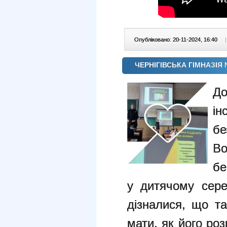
Опубліковано: 20-11-2024, 16:40
|
ЧЕРНІГІВСЬКА ГІМНАЗІЯ №
Д
і
бе
Во
бе
у дитячому серед
дізналися, що та
мати, як його роз