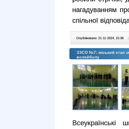
нагадуванням про
спільної відповід
Опубліковано: 21-11-2024, 15:38
|
ЗЗСО №7: міський етап зма
волейболу
Всеукраїнські ш