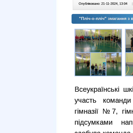
Опубліковано: 21-11-2024, 13:04
|
"Пліч-о-пліч" змагання з 
Всеукраїнські шк
участь команди
гімназії №7, гі
підсумками нап