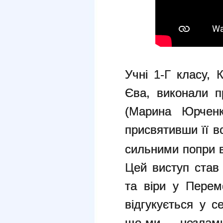
Учні 1-Г класу, 
Єва, виконали 
(Марина Юрченк
присвятивши її в
сильними попри в
Цей виступ став
та віри у Перем
відгукується у с
що ми — незламн