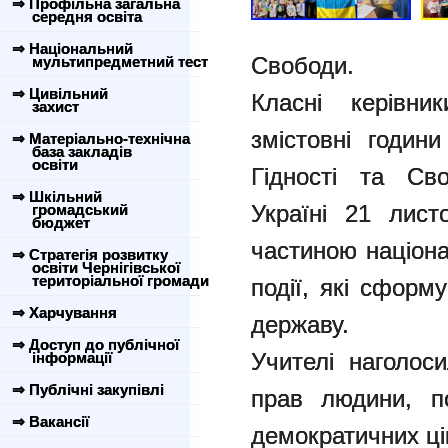
⇒ Профільна загальна
середня освіта
⇒ Національний
Свободи.
мультипредметний тест
⇒ Цивільний
Класні керівни
захист
змістовні годин
⇒ Матеріально-технічна
база закладів
освіти
Гідності та Св
⇒ Шкільний
Україні 21 лис
громадський
бюджет
частиною націона
⇒ Стратегія розвитку
освіти Чернігівської
територіальної громади
події, які сформ
⇒ Харчування
державу.
⇒ Доступ до публічної
Учителі наголос
інформації
⇒ Публічні закупівлі
прав людини, п
⇒ Вакансії
демократичних ці