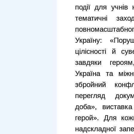
події для учнів 
тематичні зах
повномасшта
Україну: «Пору
цілісності й су
завдяки героям
Україна та міжн
збройний кон
перегляд доку
доба», виставка
герой». Для кож
надскладної запе