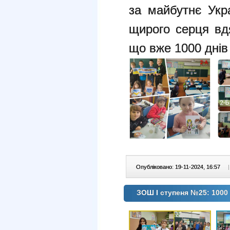
за майбутнє Укр
щирого серця вд
що вже 1000 днів
Опубліковано: 19-11-2024, 16:57
|
ЗОШ І ступеня №25: 1000