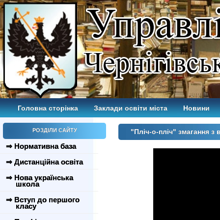
Головна сторінка
Заклади освіти міста
Новини
РОЗДІЛИ САЙТУ
"Пліч-о-пліч" змагання з 
⇒ Нормативна база
⇒ Дистанційна освіта
⇒ Нова українська
школа
⇒ Вступ до першого
класу