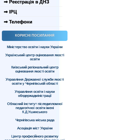
⇒ Реєстрація в ДНЗ
⇒ ІРЦ
⇒ Телефони
КОРИСНІ ПОСИЛАННЯ
Міністерство освіти і науки України
Український центр оцінювання якості
освіти
Київський регіональний центр
оцінювання якості освіти
Управління Державної служби якості
освіти у Чернігівській області
Управління освіти і науки
облдержадміністрації
Обласний інститут післядипломної
педагогічної освіти імені
К.Д.Ушинського
Чернігівська міська рада
Асоціація міст України
Центр професійного розвитку