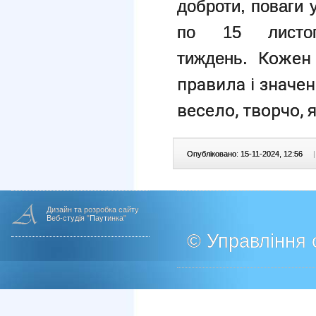
доброти, поваги 
по 15 листоп
Кожен 
тиждень.
правила і значен
весело, творчо, 
Опубліковано: 15-11-2024, 12:56
|
Дизайн та розробка сайту
Веб-студія "Паутинка"
© Управління о