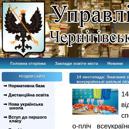
Головна сторінка
Заклади освіти міста
Новини
РОЗДІЛИ САЙТУ
14 листопада: Змагання з
всеукраїнські шкільні ліг
⇒ Нормативна база
14
⇒ Дистанційна освіта
в
⇒ Нова українська
школа
сп
⇒ Вступ до першого
класу
о-пліч всеукраїн