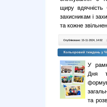
щиру вдячність 
захисникам і зах
та кожне звільнен
Опубліковано: 15-11-2024, 14:02
|
Кольоровий тиждень у Че
У рамк
Дня т
фор
загаль
та розв