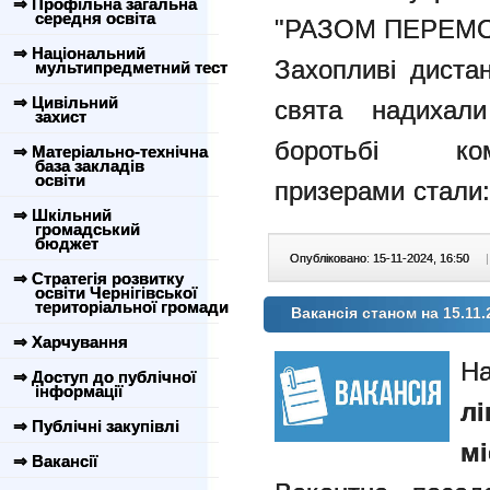
⇒ Профільна загальна
середня освіта
"РАЗОМ ПЕРЕМ
⇒ Національний
Захопливі диста
мультипредметний тест
⇒ Цивільний
свята надиха
захист
боротьбі ко
⇒ Матеріально-технічна
база закладів
освіти
призерами стали:
⇒ Шкільний
громадський
бюджет
Опубліковано: 15-11-2024, 16:50
|
⇒ Стратегія розвитку
освіти Чернігівської
територіальної громади
Вакансія станом на 15.11.
⇒ Харчування
Н
⇒ Доступ до публічної
інформації
л
⇒ Публічні закупівлі
мі
⇒ Вакансії