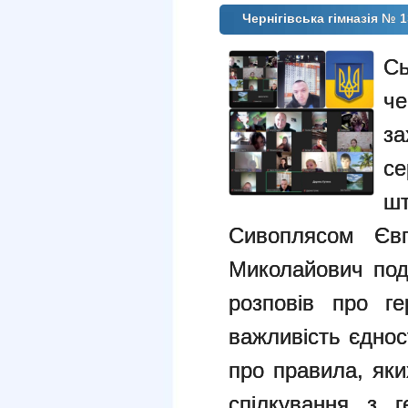
Чернігівська гімназія № 
Сь
че
з
с
ш
Сивоплясом Євг
Миколайович под
розповів про ге
важливість єднос
про правила, яки
спілкування з 