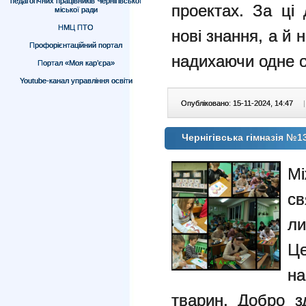
педагогічних працівників Чернігівської
проектах. За ці 
міської ради
НМЦ ПТО
нові знання, а й
Профорієнтаційний портал
надихаючи одне о
Портал «Моя кар’єра»
Youtube-канал управління освіти
Опубліковано: 15-11-2024, 14:47
|
Чернігівська гімназія №1
М
с
ли
Це
на
тварин. Добро зд