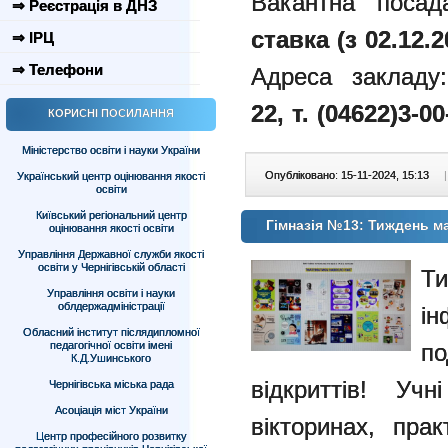
Вакантна поса
⇒ Реєстрація в ДНЗ
ставка (з 02.12.2
⇒ ІРЦ
⇒ Телефони
Адреса закладу:
22
,
т. (04622)
3-00
КОРИСНІ ПОСИЛАННЯ
Міністерство освіти і науки України
Опубліковано: 15-11-2024, 15:13
|
Український центр оцінювання якості
освіти
Київський регіональний центр
Гімназія №13: Тиждень м
оцінювання якості освіти
Управління Державної служби якості
освіти у Чернігівській області
Ти
Управління освіти і науки
облдержадміністрації
і
Обласний інститут післядипломної
педагогічної освіти імені
п
К.Д.Ушинського
відкриттів! Уч
Чернігівська міська рада
Асоціація міст України
вікторинах, пра
Центр професійного розвитку