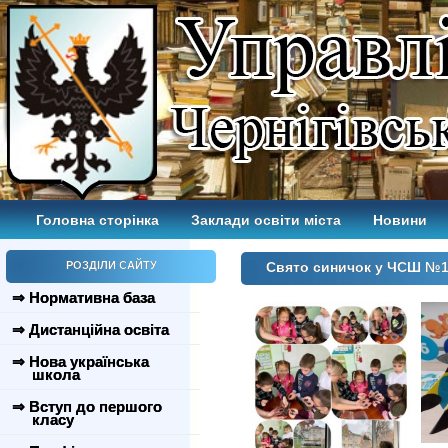
Головна сторінка
Заклади освіти міста
Новини
РОЗДІЛИ САЙТУ
Свято синичок у ЧСШ №
⇒ Нормативна база
⇒ Дистанційна освіта
⇒ Нова українська
школа
⇒ Вступ до першого
класу