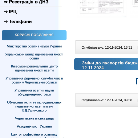
⇒ Реєстрація в ДНЗ
⇒ ІРЦ
⇒ Телефони
КОРИСНІ ПОСИЛАННЯ
Міністерство освіти і науки України
Опубліковано: 12-11-2024, 13:31
|
Український центр оцінювання якості
освіти
Зміни до паспортів бюдж
Київський регіональний центр
12.11.2024
оцінювання якості освіти
Управління Державної служби якості
освіти у Чернігівській області
Управління освіти і науки
облдержадміністрації
Опубліковано: 12-11-2024, 09:38
|
Обласний інститут післядипломної
педагогічної освіти імені
К.Д.Ушинського
Чернігівська міська рада
Асоціація міст України
Центр професійного розвитку