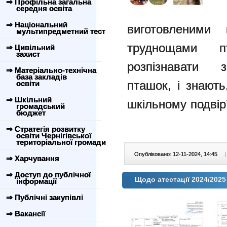
⇒ Профільна загальна
середня освіта
⇒ Національний
виготовленими 
мультипредметний тест
труднощами п
⇒ Цивільний
захист
розпізнавати з
⇒ Матеріально-технічна
база закладів
пташок, і знають
освіти
⇒ Шкільний
шкільному подвір’
громадський
бюджет
⇒ Стратегія розвитку
освіти Чернігівської
територіальної громади
Опубліковано: 12-11-2024, 14:45
|
⇒ Харчування
⇒ Доступ до публічної
Щодо атестації 2024/2025
інформації
⇒ Публічні закупівлі
⇒ Вакансії