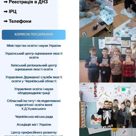
⇒ Реєстрація в ДНЗ
⇒ ІРЦ
⇒ Телефони
КОРИСНІ ПОСИЛАННЯ
Міністерство освіти і науки України
Український центр оцінювання якості
освіти
Київський регіональний центр
оцінювання якості освіти
Управління Державної служби якості
освіти у Чернігівській області
Управління освіти і науки
облдержадміністрації
Обласний інститут післядипломної
педагогічної освіти імені
К.Д.Ушинського
Чернігівська міська рада
Асоціація міст України
Центр професійного розвитку