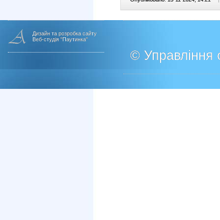
Дизайн та розробка сайту
Веб-студія "Паутинка"
© Управління о