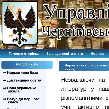
Головна сторінка
Заклади освіти міста
Новини
РОЗДІЛИ САЙТУ
Чернігівська спеціальна
закладі
⇒ Нормативна база
Незважаючи на ч
⇒ Дистанційна освіта
літератур у на
⇒ Нова українська
школа
різноманітними 
⇒ Вступ до першого
класу
учні активно 