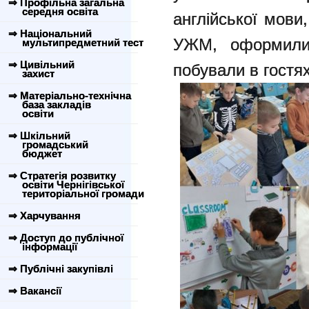
⇒ Профільна загальна
середня освіта
англійської мови
⇒ Національний
УЖМ, оформили 
мультипредметний тест
⇒ Цивільний
побували в гостях
захист
⇒ Матеріально-технічна
база закладів
освіти
⇒ Шкільний
громадський
бюджет
⇒ Стратегія розвитку
освіти Чернігівської
територіальної громади
⇒ Харчування
⇒ Доступ до публічної
інформації
⇒ Публічні закупівлі
⇒ Вакансії