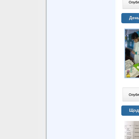
Опублі
День
Опублі
Щодо