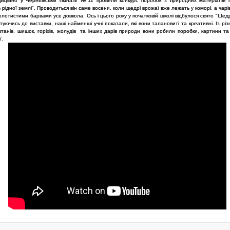
иційно у Чернігівській гімназії №11 провели конкурс поробок з природних матеріалів 
 рідної землі". Проводиться він саме восени, коли щедрі врожаї вже лежать у коморі, а чарі
лотистими барвами усе довкола. Ось і цього року у початковій школі відбулося свято "Щедр
отуючись до виставки, наші найменші учні показали, які вони талановиті та креативні. Із рі
штанів, шишок, горіхів, жолудів та інших дарів природи вони робили поробки, картини та 
ї.