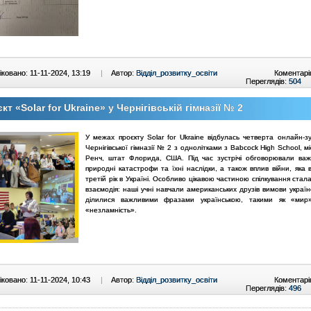
ковано: 11-11-2024, 13:19
|
Автор:
Відділ_розвитку_освіти
Коментарі
Переглядів:
504
кт «Solar for Ukraine» у Чернігівській гімназії № 2
У межах проєкту Solar for Ukraine відбулась четверта онлайн-зу
Чернігівської гімназії № 2 з однолітками з Babcock High School, м
Ренч, штат Флорида, США. Під час зустрічі обговорювали важ
природні катастрофи та їхні наслідки, а також вплив війни, яка
третій рік в Україні. Особливо цікавою частиною спілкування стал
взаємодія: наші учні навчали американських друзів вимови українс
ділилися важливими фразами українською, такими як «мир»
«незламність».
ковано: 11-11-2024, 10:43
|
Автор:
Відділ_розвитку_освіти
Коментарі
Переглядів:
496