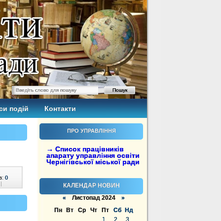
си подій
Контакти
ПРО УПРАВЛІННЯ
→ Список працівників
апарату управління освіти
Чернігівської міської ради
в:
0
|
КАЛЕНДАР НОВИН
«
Листопад 2024
»
Пн
Вт
Ср
Чт
Пт
Сб
Нд
1
2
3