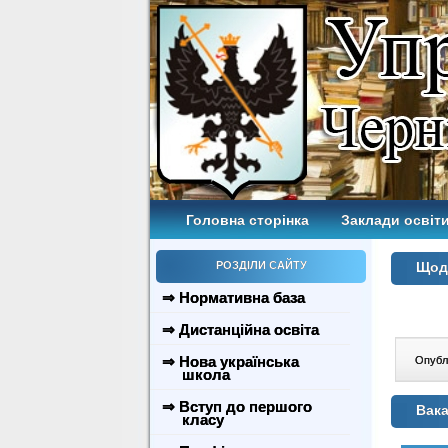
Головна сторінка
Заклади освіти
РОЗДІЛИ САЙТУ
Щодо
⇒ Нормативна база
⇒ Дистанційна освіта
⇒ Нова українська
Опублі
школа
⇒ Вступ до першого
Вака
класу