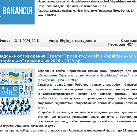
Назва закладу освіти:
Чернігівська гімназія №3 Чернігівської мі
Вакантна посада: Практичний психолог
- 1 ст.
Адреса закладу освіти:
м. Чернігів, вул Гетьмана Полуботка, 14,
тел. 676-332
ковано: 13-11-2024, 12:11
|
Автор:
Відділ_розвитку_освіти
Коментарі
Переглядів:
427
адське обговорення Стратегії розвитку освіти Чернігівської м
торіальної громади на 2024 - 2029 рр.
Управління освіти Чернігівської міської ради пропонує для гр
обговорення
Стратегію розвитку освіти Чернігівської міської тер
громади на 2024 - 2029 рр.
Стратегію розроблено Робочою групою з розробки Стратегії
освіти з метою проведення змін, спрямованих на підвищенн
конкурентоспроможності освіти для жителів громади, заб
особистісного розвитку кожного громадянина згідно з його індив
задатками, здібностями, потребами на основі принципів навчанн
життя.
Розробка Стратегії здійснювалася в складних умовах, зумовлен
станом, що вимагає підвищеної уваги до питань безпеки, ци
освітнього процесу, забезпечення дистанційного навчання та
о переміщених осіб, включаючи дітей.
ня та пропозиції до зазначеного проєкту приймаються в електронній формі
до 28 лист