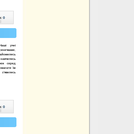
в:
0
|
Наші учні
синичками,
найомились
 навчились
чок серед
помагати їм
 з’явились
в:
0
|