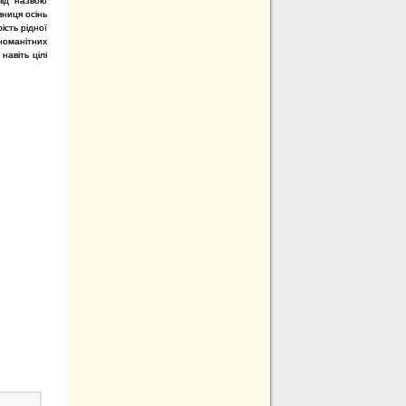
під назвою
вниця осінь
ість рідної
зноманітних
навіть цілі