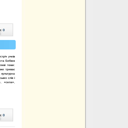
в:
0
|
стріч учнів
іста Бебкок
ливі теми:
 вже триває
а культурна
ьких слів і
, «сила»,
в:
0
|