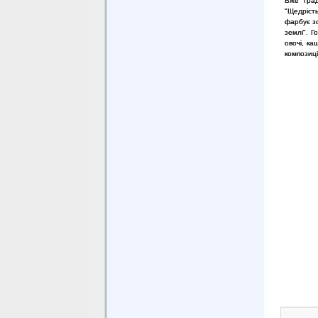
Вже трад
"Щедрість
фарбує зо
землі". Г
овочі, ка
композиці