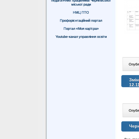
педагогічних працівників Чернігівської
міської ради
НМЦ ПТО
Профорієнтаційний портал
Портал «Моя кар’єра»
Youtube-канал управління освіти
Опублі
Змін
12.1
Опублі
Черн