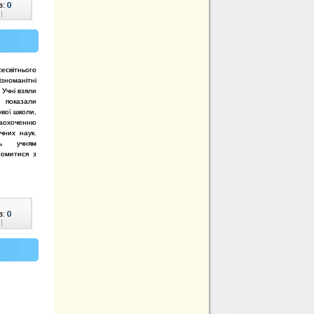
в:
0
|
сесвітнього
зноманітні
 Учні взяли
, показали
ової школи,
заохоченню
чних наук.
ть учням
йомитися з
в:
0
|