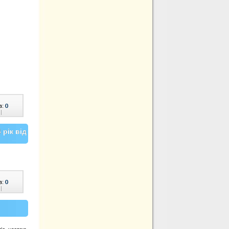
в:
0
|
рік від
в:
0
|