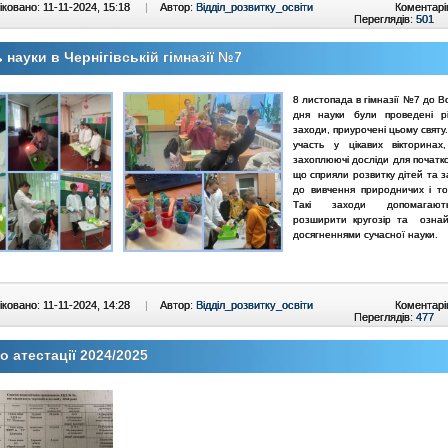
ковано: 11-11-2024, 15:18
|
Автор:
Відділ_розвитку_освіти
Коментарі
Переглядів:
501
 науки в Чернігівській гімназії №7
8 листопада в гімназії №7 до В
дня науки були проведені рі
заходи, приурочені цьому святу.
участь у цікавих вікторинах
захоплюючі досліди для початк
що сприяли розвитку дітей та 
до вивчення природничих і то
Такі заходи допомагаю
розширити кругозір та озна
досягненнями сучасної науки.
ковано: 11-11-2024, 14:28
|
Автор:
Відділ_розвитку_освіти
Коментарі
Переглядів:
477
 атестації 2024/2025