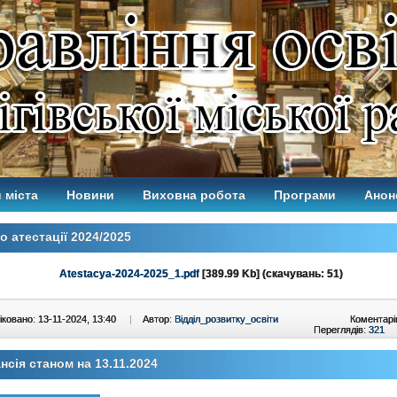
 міста
Новини
Виховна робота
Програми
Анон
 атестації 2024/2025
Atestacya-2024-2025_1.pdf
[389.99 Kb] (cкачувань: 51)
ковано: 13-11-2024, 13:40
|
Автор:
Відділ_розвитку_освіти
Коментарі
Переглядів:
321
нсія станом на 13.11.2024