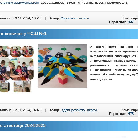
:
chernigiv.uprav@gmail.com
або за адресою: 14038, м. Чернігів, просп. Перемоги, 141.
ковано: 13-11-2024, 10:28
|
Автор:
Управління освіти
Коментарі
Переглядів:
437
то синичок у ЧСШ №1
У школі свято синичок! 
прикрасили класи паперовими 
виготовленими власноруч, оз
з труднощами пташок взимку,
розпізнавати зграйки сини
інших пташок, і знають, як до
взимку.
На шкільному подвір’ї
нові годівнички!
ковано: 12-11-2024, 14:45
|
Автор:
Відділ_розвитку_освіти
Коментарі
Переглядів:
475
 атестації 2024/2025