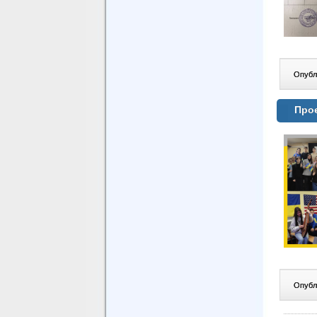
Опублі
Проє
Опублі