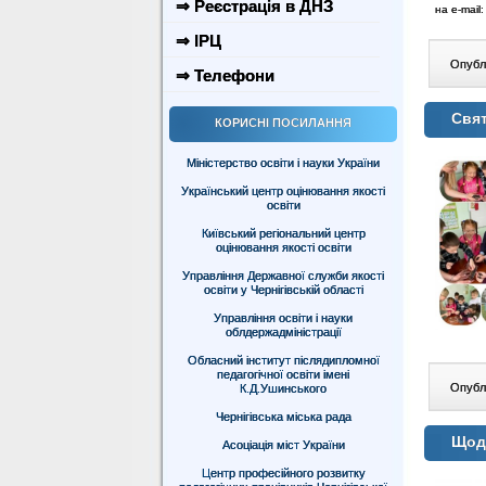
⇒ Реєстрація в ДНЗ
на e-mail
⇒ ІРЦ
Опублі
⇒ Телефони
Свя
КОРИСНІ ПОСИЛАННЯ
Міністерство освіти і науки України
Український центр оцінювання якості
освіти
Київський регіональний центр
оцінювання якості освіти
Управління Державної служби якості
освіти у Чернігівській області
Управління освіти і науки
облдержадміністрації
Обласний інститут післядипломної
педагогічної освіти імені
Опублі
К.Д.Ушинського
Чернігівська міська рада
Щодо
Асоціація міст України
Центр професійного розвитку