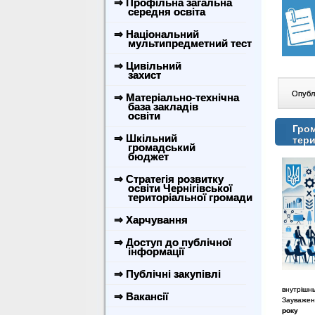
⇒ Профільна загальна
середня освіта
⇒ Національний
мультипредметний тест
⇒ Цивільний
захист
Опублі
⇒ Матеріально-технічна
база закладів
освіти
Гром
⇒ Шкільний
тери
громадський
бюджет
⇒ Стратегія розвитку
освіти Чернігівської
територіальної громади
⇒ Харчування
⇒ Доступ до публічної
інформації
⇒ Публічні закупівлі
внутрішнь
⇒ Вакансії
Зауважен
року