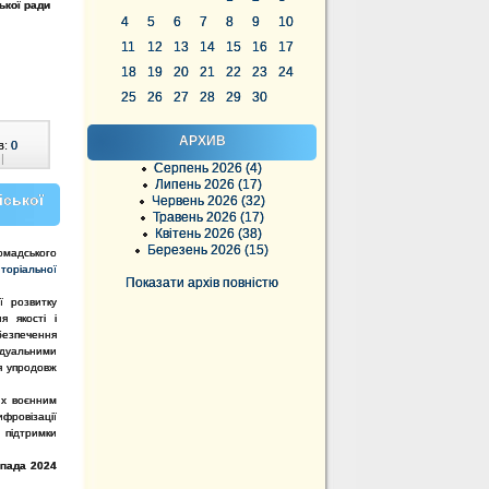
ської ради
4
5
6
7
8
9
10
11
12
13
14
15
16
17
18
19
20
21
22
23
24
25
26
27
28
29
30
АРХИВ
в:
0
|
Серпень 2026 (4)
Липень 2026 (17)
іської
Червень 2026 (32)
Травень 2026 (17)
Квітень 2026 (38)
Березень 2026 (15)
омадського
иторіальної
Показати архів повністю
 розвитку
я якості і
езпечення
ідуальними
я упродовж
их воєнним
фровізації
 підтримки
опада 2024