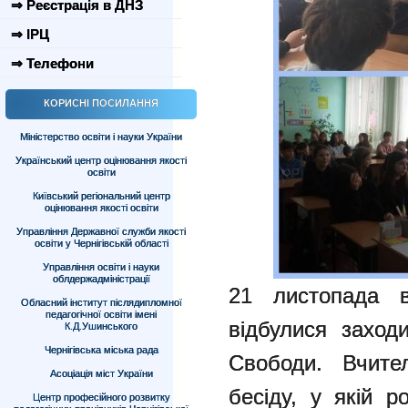
⇒ Реєстрація в ДНЗ
⇒ ІРЦ
⇒ Телефони
КОРИСНІ ПОСИЛАННЯ
Міністерство освіти і науки України
Український центр оцінювання якості
освіти
Київський регіональний центр
оцінювання якості освіти
Управління Державної служби якості
освіти у Чернігівській області
Управління освіти і науки
облдержадміністрації
21 листопада в
Обласний інститут післядипломної
педагогічної освіти імені
відбулися заход
К.Д.Ушинського
Чернігівська міська рада
Свободи. Вчител
Асоціація міст України
бесіду, у якій р
Центр професійного розвитку