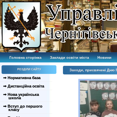
Головна сторінка
Заклади освіти міста
Новини
РОЗДІЛИ САЙТУ
Заходи, присвячені Дню Г
⇒ Нормативна база
⇒ Дистанційна освіта
⇒ Нова українська
школа
⇒ Вступ до першого
класу