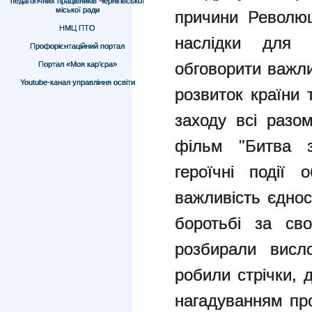
педагогічних працівників Чернігівської
міської ради
причини Революці
НМЦ ПТО
наслідки для 
Профорієнтаційний портал
обговорити важли
Портал «Моя кар’єра»
Youtube-канал управління освіти
розвиток країни 
заходу всі разо
фільм "Битва з
героїчні події 
важливість єднос
боротьбі за сво
розбирали висло
робили стрічки, 
нагадуванням про