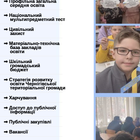
⇒ Профільна загальна
середня освіта
⇒ Національний
мультипредметний тест
⇒ Цивільний
захист
⇒ Матеріально-технічна
база закладів
освіти
⇒ Шкільний
громадський
бюджет
⇒ Стратегія розвитку
освіти Чернігівської
територіальної громади
⇒ Харчування
⇒ Доступ до публічної
інформації
⇒ Публічні закупівлі
⇒ Вакансії