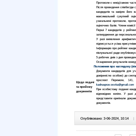
Протоколи є невід’ємною част
Після проведення співбесіди с
кандидатів та завіряє його 
максимальний сукупний оці
узагальнені протоколи, прото
оціночних балів. Члени комісії
Перші 7 кандидатів у рейтин
затвердження до персональног
У разі виявлення арифметичн
підписується усіма присутніми
Інформацію про рейтинг кандид
піклувальної ради опубліковує
5 робочих днів з дня проведен
Оскарження результатів конку
Положення про наглядову (пік
Документи кандидатів для уч
довіреністю особою) до секто
проспект Перемоги, 141,
Щодо подачі
kadruuprav.osvita@gmail.com
та прийому
При особистому поданні канди
документів
відповідних копіях. У разі
представити оригінали докуме
документів.
Опубліковано: 3-06-2024, 10:14
|