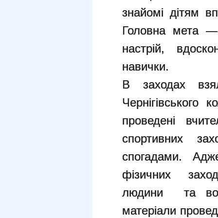
знайомі дітям вп
Головна мета — 
настрій, вдоско
навички.
В заходах взя
Чернігівського к
проведені вчит
спортивних зах
спогадами. Адж
фізичних заход
людини та вона
матеріали провед