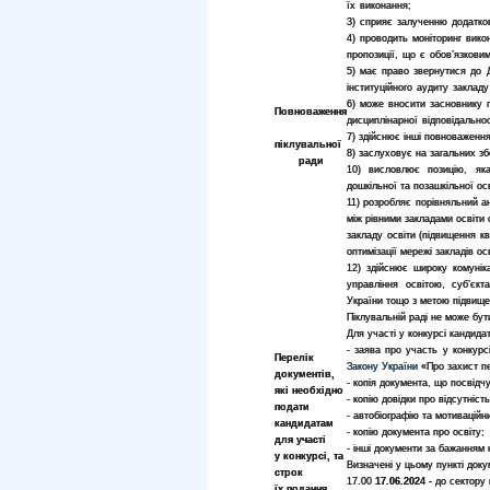
їх виконання;
3) сприяє залученню додатко
4) проводить моніторинг викон
пропозиції, що є обов’язковим
5) має право звернутися до 
інституційного аудиту закладу
6) може вносити засновнику п
Повноваження
дисциплінарної відповідальнос
7) здійснює інші повноваженн
піклувальної
8) заслуховує на загальних зб
ради
10) висловлює позицію, яка
дошкільної та позашкільної осв
11) розробляє порівняльний а
між рівними закладами освіти 
закладу освіти (підвищення кв
оптимізації мережі закладів ос
12) здійснює широку комунік
управління освітою, суб’єкт
України тощо з метою підвищен
Піклувальній раді не може бут
Для участі у конкурсі кандида
- заява про участь у конкурс
Перелік
Закону України
«Про захист п
документів,
- копія документа, що посвідч
які необхідно
- копію довідки про відсутніст
подати
- автобіографію та мотиваційн
кандидатам
- копію документа про освіту;
для участі
- інші документи за бажанням 
у конкурсі, та
Визначені у цьому пункті док
строк
17.00
17.06.2024
-
до сектору 
їх подання