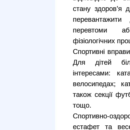
стану здоров’я д
перевантажити 
перевтоми аб
фізіологічних про
Спортивні вправи
Для дітей біл
інтересами: ка
велосипедах; кат
також секції фу
тощо.
Спортивно-оздоро
естафет та весе