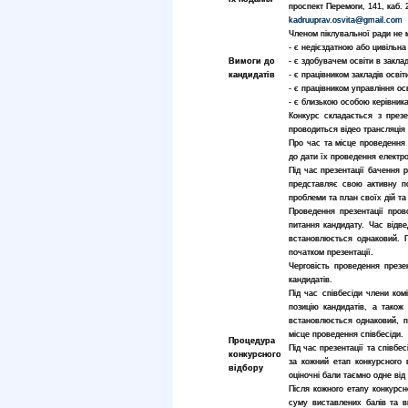
проспект Перемоги, 141, каб. 
kadruuprav.osvita@gmail.com
Членом піклувальної ради не 
- є недієздатною або цивільна
Вимоги до
- є здобувачем освіти в закла
кандидатів
- є працівником закладів осві
- є працівником управління осв
- є близькою особою керівника
Конкурс складається з презе
проводиться відео трансляція 
Про час та місце проведення 
до дати їх проведення електро
Під час презентації бачення р
представляє свою активну по
проблеми та план своїх дій та 
Проведення презентації пров
питання кандидату. Час відве
встановлюється однаковий. П
початком презентації.
Черговість проведення презе
кандидатів.
Під час співбесіди члени ком
позицію кандидатів, а також
встановлюється однаковий, п
місце проведення співбесіди.
Процедура
Під час презентації та співбес
конкурсного
за кожний етап конкурсного 
відбору
оціночні бали таємно одне від
Після кожного етапу конкурсн
суму виставлених балів та в