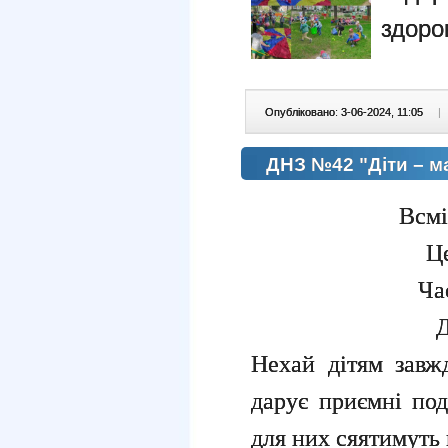
здоро
Опубліковано: 3-06-2024, 11:05
|
ДНЗ №42 "Діти – м
Всмі
Це
Ча
Д
Нехай дітям завж
дарує приємні под
для них сяятимуть 