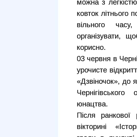
можна з легкістю
ковток літнього п
вільного часу
організувати, щ
корисно.
03 червня в Черн
урочисте відкрит
«Дзвіночок», до я
Чернігівського
юнацтва.
Після ранкової 
вікторині «Істо