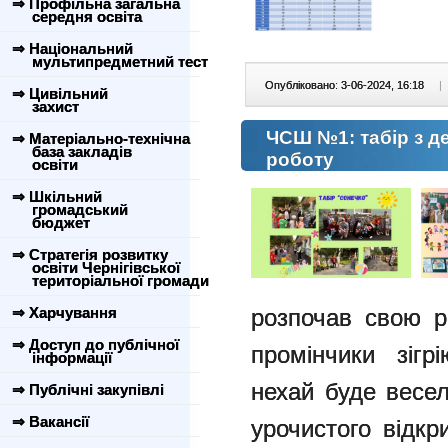
⇒ Профільна загальна
середня освіта
⇒ Національний
мультипредметний тест
Опубліковано: 3-06-2024, 16:18
|
⇒ Цивільний
захист
ЧСШ №1: табір з д
⇒ Матеріально-технічна
база закладів
роботу
освіти
⇒ Шкільний
громадський
бюджет
⇒ Стратегія розвитку
освіти Чернігівської
територіальної громади
⇒ Харчування
розпочав свою р
⇒ Доступ до публічної
промінчики зігр
інформації
нехай буде весел
⇒ Публічні закупівлі
⇒ Вакансії
урочистого відкр