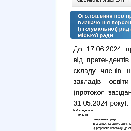
Опубліковано: 3-06-2024, 10:44
|
Оголошення про п
визначення персон
(піклувальної) рад
міської ради
До 17.06.2024 п
від претенденті
складу членів н
закладів освіти
(протокол засіда
31.05.2024 року).
Найменування
позиції
Піклувальна рада:
1) аналізує та оцінює діяльніс
2) розробляє пропозиції до ст