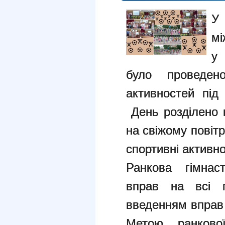
У
мі
у 
було проведено
активностей під
День розділено н
на свіжому повітр
спортивні активно
Ранкова гімнас
вправ на всі г
введенням вправ 
Метою ранково