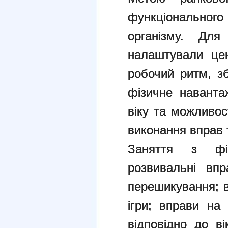
функціонально
організму. Дл
налаштували це
робочий ритм, зб
фізичне наванта
віку та можливос
виконання вправ т
Заняття з фіз
розвивальні вп
перешикування; в
ігри; вправи на 
відповідно до ві