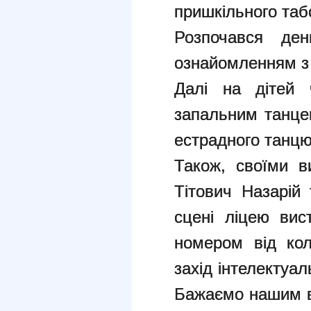
пришкільного та
Розпочався де
ознайомленням з
Далі на дітей 
запальним танце
естрадного танцю
Також, своїми в
Тітович Назарій
сцені ліцею вис
номером від кол
захід інтелектуал
Бажаємо нашим в