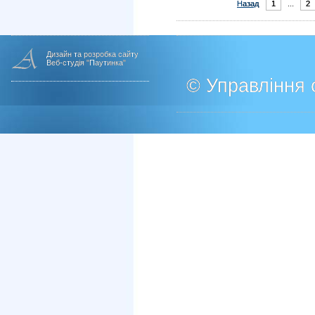
Назад
1
...
2
Дизайн та розробка сайту
Веб-студія "Паутинка"
© Управління о