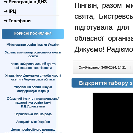
⇒ Реєстрація в ДНЗ
Пінгвін, разом м
⇒ ІРЦ
свята, Бистревс
⇒ Телефони
підготувала для
КОРИСНІ ПОСИЛАННЯ
обласної організ
Міністерство освіти і науки України
Дякуємо! Радіємо 
Український центр оцінювання якості
освіти
Київський регіональний центр
Опубліковано: 3-06-2024, 14:21
|
оцінювання якості освіти
Управління Державної служби якості
освіти у Чернігівській області
Відкриття табору
Управління освіти і науки
облдержадміністрації
Обласний інститут післядипломної
педагогічної освіти імені
К.Д.Ушинського
Чернігівська міська рада
Асоціація міст України
Центр професійного розвитку