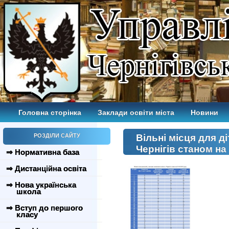
Головна сторінка
Заклади освіти міста
Новини
РОЗДІЛИ САЙТУ
Вільні місця для д
Чернігів станом на
⇒ Нормативна база
⇒ Дистанційна освіта
⇒ Нова українська
школа
⇒ Вступ до першого
класу