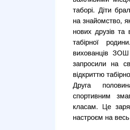
таборі. Діти бра
на знайомство, я
нових друзів та 
табірної родин
вихованців ЗОШ
запросили на св
відкриттю табірно
Друга полови
спортивним зма
класам. Це заря
настроєм на весь