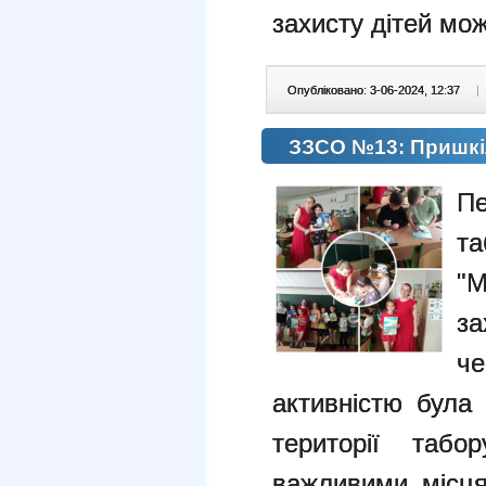
захисту дітей мож
Опубліковано: 3-06-2024, 12:37
|
ЗЗСО №13: Пришкіл
П
та
"М
за
ч
активністю була 
території таб
важливими місця