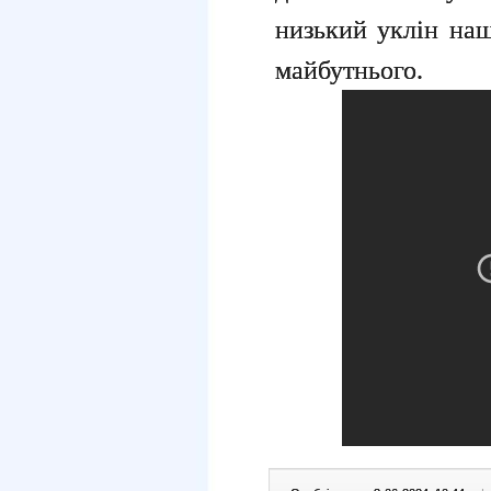
низький уклін на
майбутнього.