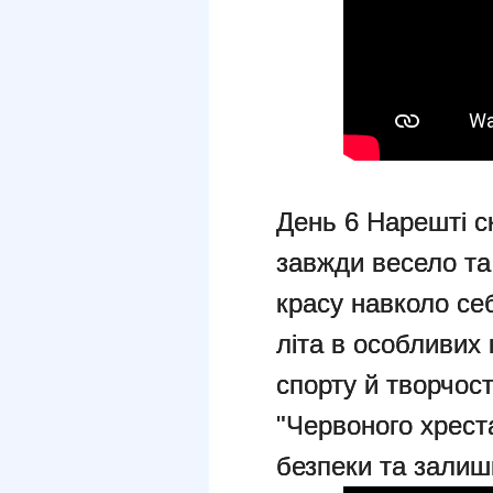
День 6 Нарешті ск
завжди весело та
красу навколо себ
літа в особливих
спорту й творчост
"Червоного хреста
безпеки та залиш