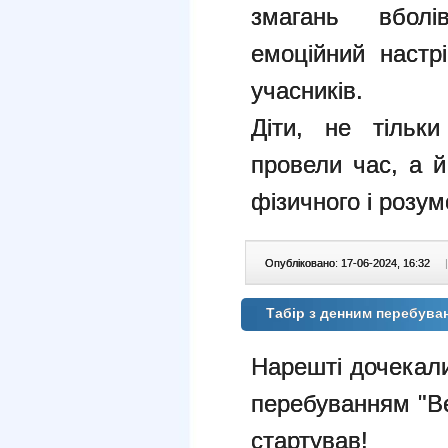
змагань вболі
емоційний настр
учасників.
Діти, не тільк
провели час, а 
фізичного і розум
Опубліковано: 17-06-2024, 16:32
|
Табір з денним перебув
Нарешті дочекали
перебуванням "В
стартував!