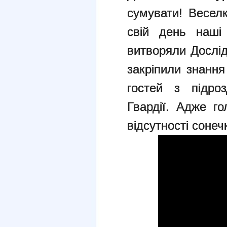
сумувати! Весел
свій день наші
витворяли Дослід
закріпили знання
гостей з підро
Гвардії. Адже г
відсутності сонеч