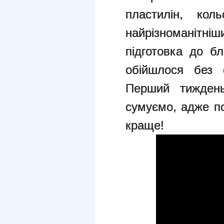
пластилін, кол
найрізноманітні
підготовка до бл
обійшлося без с
Перший тижден
сумуємо, адже п
краще!