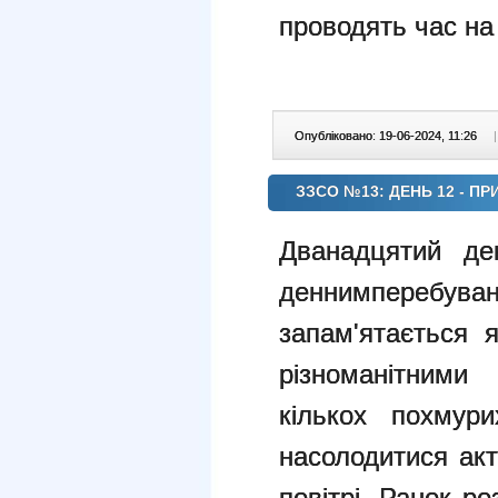
проводять час на
Опубліковано: 19-06-2024, 11:26
|
ЗЗСО №13: ДЕНЬ 12 - ПР
Дванадцятий де
деннимпереб
запам'ятається 
різноманітними
кількох похмур
насолодитися ак
повітрі. Ранок р