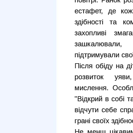
естафет, де кож
здібності та ко
захопливі змаг
зашкалювали,
підтримували сво
Після обіду на д
розвиток уяви
мислення. Особл
"Відкрий в собі т
відчути себе спр
грані своїх здібно
Не менш цікави