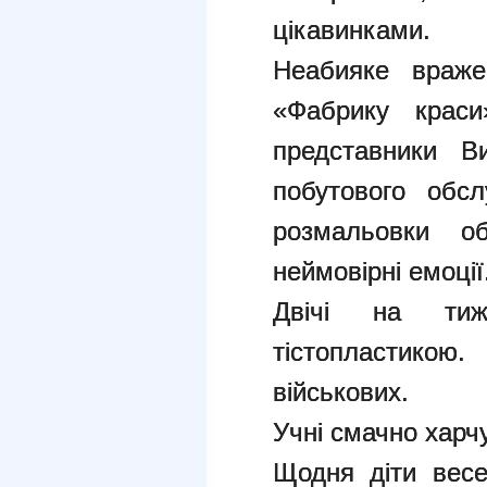
цікавинками.
Неабияке враже
«Фабрику краси
представники В
побутового обслу
розмальовки о
неймовірні емоції
Двічі на ти
тістопластикою
військових.
Учні смачно харчу
Щодня діти весе