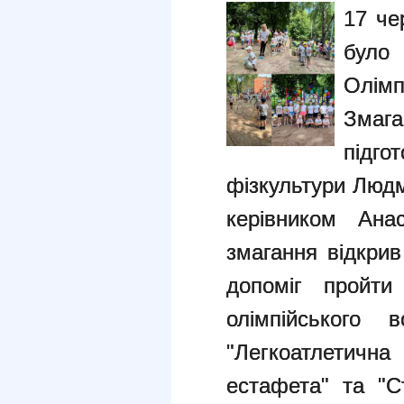
17 че
було
Олім
Зм
підг
фізкультури Люд
керівником Ана
змагання відкрив
допоміг пройти
олімпійського в
"Легкоатлетичн
естафета" та "С