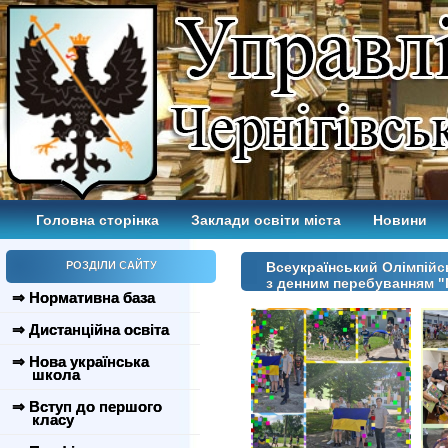
Головна сторінка
Заклади освіти міста
Новини
РОЗДІЛИ САЙТУ
Всеукраїнський Олімпійс
з денним перебуванням "
⇒ Нормативна база
⇒ Дистанційна освіта
⇒ Нова українська
школа
⇒ Вступ до першого
класу