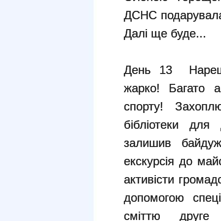
ДСНС подарувала 
Далі ще буде...
День 13 Нарешт
жарко! Багато а
спорту! Захопл
бібліотеки для
залишив байдуж
екскурсія до май
активісти громадс
допомогою спец
сміттю друге