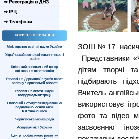
⇒ Реєстрація в ДНЗ
⇒ ІРЦ
⇒ Телефони
КОРИСНІ ПОСИЛАННЯ
ЗОШ№17 насичен
Міністерство освіти і науки України
Український центр оцінювання якості
Представники «Ч
освіти
Київський регіональний центр
дітям творчі та
оцінювання якості освіти
Управління Державної служби якості
підбирають підх
освіти у Чернігівській області
Вчитель англійсь
Управління освіти і науки
облдержадміністрації
використовує ігр
Обласний інститут післядипломної
педагогічної освіти імені
К.Д.Ушинського
фото та відео м
Чернігівська міська рада
засвоєнню іноз
Асоціація міст України
Центр професійного розвитку
показуючи дослід