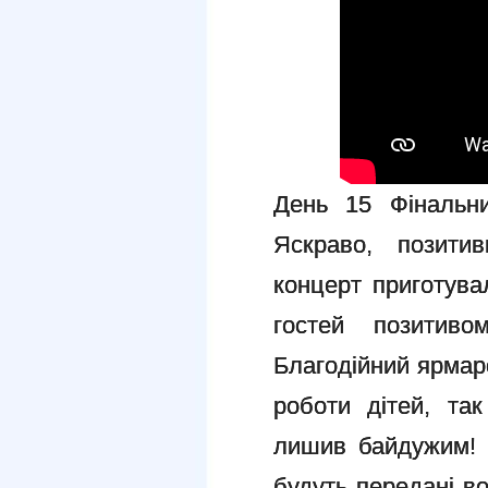
День 15 Фінальн
Яскраво, позити
концерт приготува
гостей позитив
Благодійний ярмаро
роботи дітей, так
лишив байдужим! 
будуть передані во