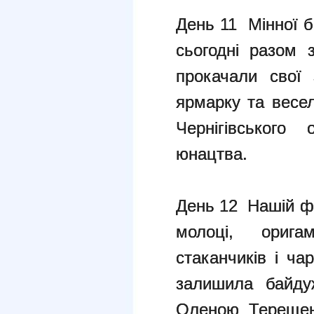
День 11 Мінної б
сьогодні разом 
прокачали свої 
ярмарку та весе
Чернігівського
юнацтва.
День 12 Нашій ф
молоці, ориг
стаканчиків і ча
залишила байду
Оленою Терещенк