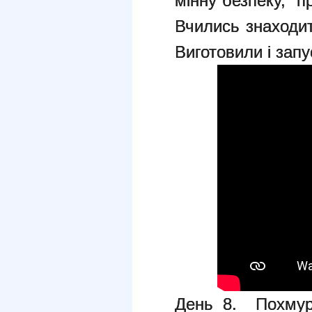
мінну безпеку, "п
Вчились знаходит
Виготовили і зап
День 8. Похмура