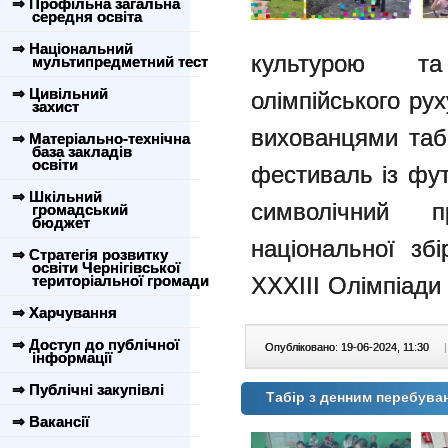
⇒ Профільна загальна
середня освіта
⇒ Національний
культурою та
мультипредметний тест
⇒ Цивільний
олімпійського ру
захист
вихованцями таб
⇒ Матеріально-технічна
база закладів
освіти
фестиваль із фут
⇒ Шкільний
символічний п
громадський
бюджет
національної зб
⇒ Стратегія розвитку
освіти Чернігівської
територіальної громади
XXXIII Олімпіади 
⇒ Харчування
⇒ Доступ до публічної
Опубліковано: 19-06-2024, 11:30
|
інформації
⇒ Публічні закупівлі
Табір з денним перебува
⇒ Вакансії