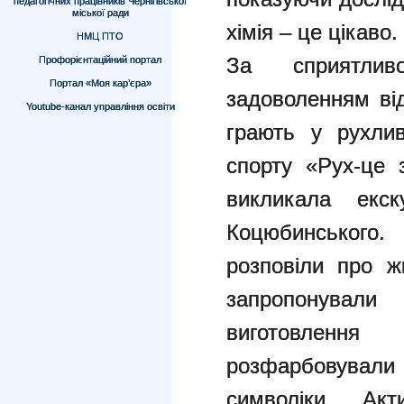
педагогічних працівників Чернігівської
міської ради
хімія – це цікав
НМЦ ПТО
За сприятливої
Профорієнтаційний портал
Портал «Моя кар’єра»
задоволенням від
Youtube-канал управління освіти
грають у рухлив
спорту «Рух-це 
викликала екс
Коцюбинського.
розповіли про ж
запропонувал
виготовлення
розфарбовували
символіки. Акт