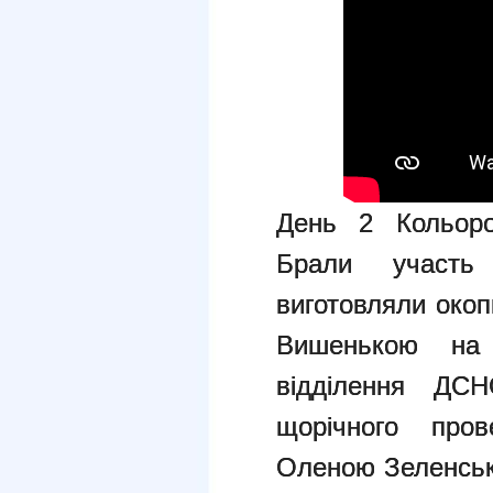
День 2 Кольоро
Брали участь
виготовляли окоп
Вишенькою на 
відділення Д
щорічного про
Оленою Зеленсько