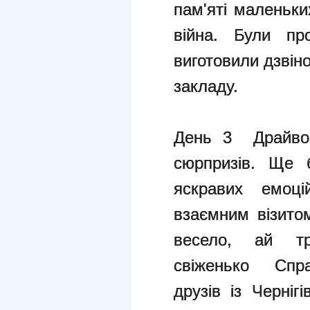
пам'яті маленьки
війна. Були про
виготовили дзвіно
закладу.
День 3 Драйвов
сюрпризів. Ще 
яскравих емоц
взаємним візитом
весело, ай тр
свіженько Спра
друзів із Черніг