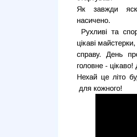
Як завжди яск
насичено.
Рухливі та спорт
цікаві майстерки
справу. День пр
головне - цікаво! 
Нехай це літо б
для кожного!