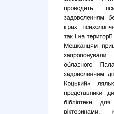
проводить п
задоволенням бе
іграх, психологі
так і на території
Мешканцям пришк
запропонували 
обласного Пал
задоволенням ді
Коцький» ляльк
представники ди
бібліотеки дл
вікторинами,