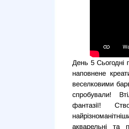
День 5 Сьогодні 
наповнене креат
веселковими барв
спробували! Вт
фантазії! Ство
найрізноманітніш
акварельні та п