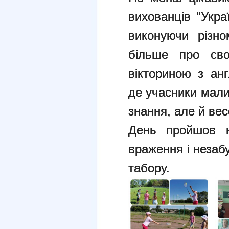
вихованців "Укра
виконуючи різно
більше про сво
вікториною з анг
де учасники мали
знання, але й вес
День пройшов н
враження і незаб
табору.