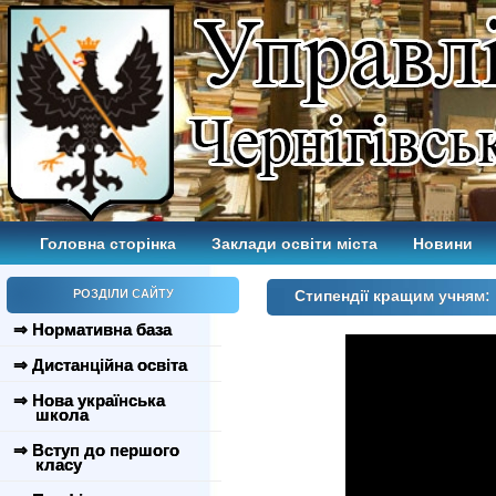
Головна сторінка
Заклади освіти міста
Новини
РОЗДІЛИ САЙТУ
Стипендії кращим учням:
⇒ Нормативна база
⇒ Дистанційна освіта
⇒ Нова українська
школа
⇒ Вступ до першого
класу