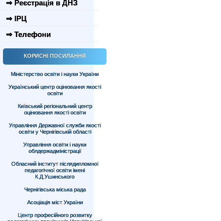
⇒ Реєстрація в ДНЗ
⇒ ІРЦ
⇒ Телефони
КОРИСНІ ПОСИЛАННЯ
Міністерство освіти і науки України
Український центр оцінювання якості
освіти
Київський регіональний центр
оцінювання якості освіти
Управління Державної служби якості
освіти у Чернігівській області
Управління освіти і науки
облдержадміністрації
Обласний інститут післядипломної
педагогічної освіти імені
К.Д.Ушинського
Чернігівська міська рада
Асоціація міст України
Центр професійного розвитку