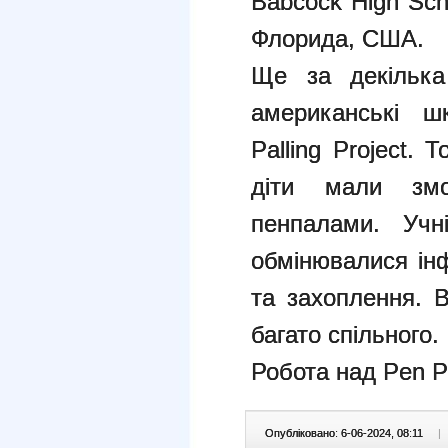
Babcock High Sch
Флорида, США.
Ще за декілька
американські ш
Palling Project.
діти мали змо
пенпалами. Учн
обмінювалися інф
та захоплення. 
багато спільного.
Робота над Pen Pa
Опубліковано: 6-06-2024, 08:11
|