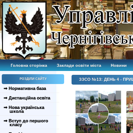
Головна сторінка
Заклади освіти міста
Новини
РОЗДІЛИ САЙТУ
ЗЗСО №13: ДЕНЬ 4 - ПРИ
⇒ Нормативна база
⇒ Дистанційна освіта
⇒ Нова українська
школа
⇒ Вступ до першого
класу