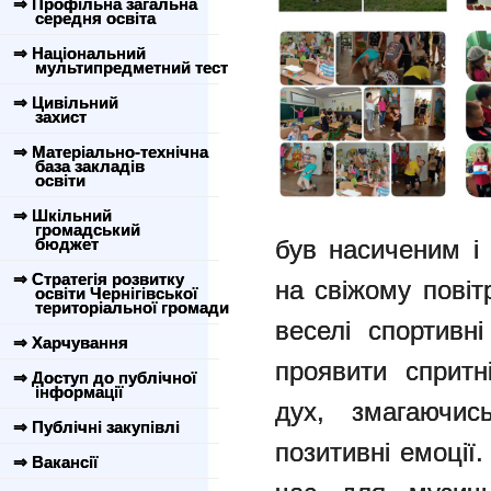
⇒ Профільна загальна
середня освіта
⇒ Національний
мультипредметний тест
⇒ Цивільний
захист
⇒ Матеріально-технічна
база закладів
освіти
⇒ Шкільний
громадський
бюджет
був насиченим і 
⇒ Стратегія розвитку
на свіжому повітр
освіти Чернігівської
територіальної громади
веселі спортивн
⇒ Харчування
проявити спритн
⇒ Доступ до публічної
інформації
дух, змагаючи
⇒ Публічні закупівлі
позитивні емоції
⇒ Вакансії