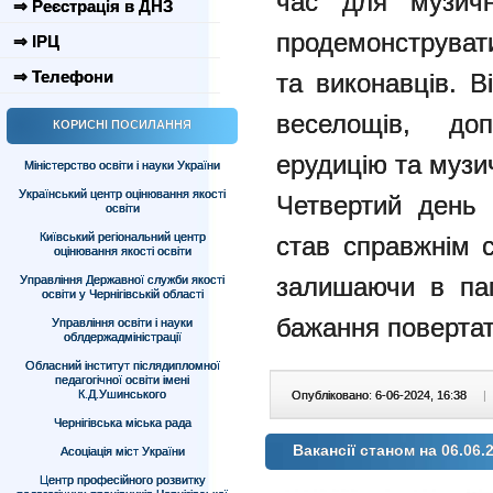
час для музичн
⇒ Реєстрація в ДНЗ
продемонструвати
⇒ ІРЦ
⇒ Телефони
та виконавців. В
веселощів, до
КОРИСНІ ПОСИЛАННЯ
ерудицію та музи
Міністерство освіти і науки України
Український центр оцінювання якості
Четвертий день 
освіти
Київський регіональний центр
став справжнім с
оцінювання якості освіти
залишаючи в пам
Управління Державної служби якості
освіти у Чернігівській області
бажання повертат
Управління освіти і науки
облдержадміністрації
Обласний інститут післядипломної
педагогічної освіти імені
К.Д.Ушинського
Опубліковано: 6-06-2024, 16:38
|
Чернігівська міська рада
Вакансії станом на 06.06.
Асоціація міст України
Центр професійного розвитку