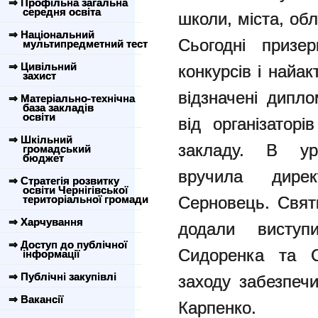
⇒ Профільна загальна
середня освіта
школи, міста, обл
⇒ Національний
Сьогодні призе
мультипредметний тест
⇒ Цивільний
конкурсів і найак
захист
відзначені дипл
⇒ Матеріально-технічна
база закладів
освіти
від організаторі
⇒ Шкільний
закладу. В уро
громадський
бюджет
вручила дире
⇒ Стратегія розвитку
освіти Чернігівської
територіальної громади
Серновець. Свят
⇒ Харчування
додали вист
⇒ Доступ до публічної
Сидоренка та С
інформації
⇒ Публічні закупівлі
заходу забезпе
⇒ Вакансії
Карпенко.