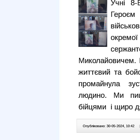
Учні 8-
Геро
військо
окремої
сержа
Миколайовичем. В
життєвий та бой
промайнула зус
людино. Ми пи
бійцями і щиро д
Опубліковано: 30-05-2024, 10:42
|