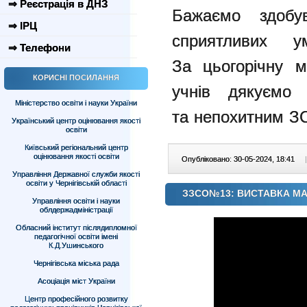
⇒ Реєстрація в ДНЗ
Бажаємо здобу
⇒ ІРЦ
сприятливих 
⇒ Телефони
За
цьогорічну м
КОРИСНІ ПОСИЛАННЯ
учнів дякуємо 
Міністерство освіти і науки України
та
непохитним ЗС
Український центр оцінювання якості
освіти
Київський регіональний центр
оцінювання якості освіти
Опубліковано: 30-05-2024, 18:41
|
Управління Державної служби якості
освіти у Чернігівській області
ЗЗСО№13: ВИСТАВКА М
Управління освіти і науки
облдержадміністрації
Обласний інститут післядипломної
педагогічної освіти імені
К.Д.Ушинського
Чернігівська міська рада
Асоціація міст України
Центр професійного розвитку