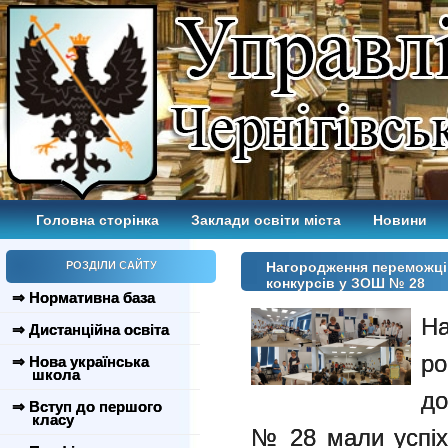
Головна сторінка
Заклади освіти міста
Новини
РОЗДІЛИ САЙТУ
Нагородження переможців
конкурсів у ЗОШ № 28
⇒ Нормативна база
На
⇒ Дистанційна освіта
р
⇒ Нова українська
школа
до
⇒ Вступ до першого
класу
№ 28 мали успіх 