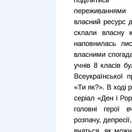
переживаннями
власний ресурс д
склали власну к
наповнилась ли
власними спогада
учнів 8 класів б
Всеукраїнської 
«Ти як?». В ході 
серіал «Ден і Ро
головні герої в
розпачу, депресії,
вчаться, як можн