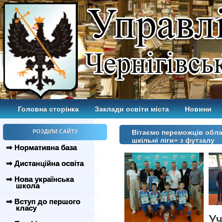
Головна сторінка
Заклади освіти міста
Новини
РОЗДІЛИ САЙТУ
Вітаємо переможців облас
шкільні ліги» з футзалу
⇒ Нормативна база
⇒ Дистанційна освіта
⇒ Нова українська
школа
⇒ Вступ до першого
класу
Уч