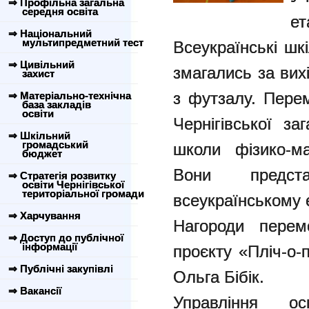
⇒ Профільна загальна
середня освіта
е
⇒ Національний
мультипредметний тест
Всеукраїнські шкі
⇒ Цивільний
змагались за вих
захист
з футзалу. Пере
⇒ Матеріально-технічна
база закладів
освіти
Чернігівської за
⇒ Шкільний
громадський
школи фізико-м
бюджет
Вони предст
⇒ Стратегія розвитку
освіти Чернігівської
територіальної громади
всеукраїнському е
⇒ Харчування
Нагороди перем
⇒ Доступ до публічної
інформації
проєкту «Пліч-о-п
⇒ Публічні закупівлі
Ольга Бібік.
⇒ Вакансії
Управління осв