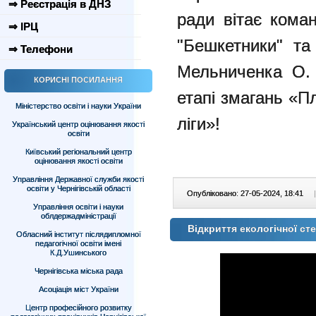
⇒ Реєстрація в ДНЗ
ради вітає ком
⇒ ІРЦ
"Бешкетники" та
⇒ Телефони
Мельниченка О.
КОРИСНІ ПОСИЛАННЯ
етапі змагань «Пл
Міністерство освіти і науки України
ліги»!
Український центр оцінювання якості
освіти
Київський регіональний центр
оцінювання якості освіти
Управління Державної служби якості
освіти у Чернігівській області
Опубліковано: 27-05-2024, 18:41
|
Управління освіти і науки
облдержадміністрації
Відкриття екологічної с
Обласний інститут післядипломної
педагогічної освіти імені
К.Д.Ушинського
Чернігівська міська рада
Асоціація міст України
Центр професійного розвитку