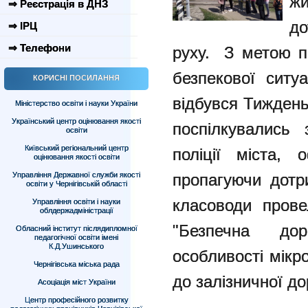
ж
⇒ Реєстрація в ДНЗ
до
⇒ ІРЦ
⇒ Телефони
руху. З метою п
безпекової сит
КОРИСНІ ПОСИЛАННЯ
відбувся Тиждень
Міністерство освіти і науки України
Український центр оцінювання якості
поспілкувались 
освіти
Київський регіональний центр
поліції міста, 
оцінювання якості освіти
Управління Державної служби якості
пропагуючи дотр
освіти у Чернігівській області
класоводи прове
Управління освіти і науки
облдержадміністрації
"Безпечна до
Обласний інститут післядипломної
педагогічної освіти імені
К.Д.Ушинського
особливості мікр
Чернігівська міська рада
до залізничної до
Асоціація міст України
Центр професійного розвитку