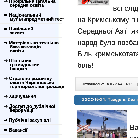
⇒ Профільна загальна
середня освіта
всі слі
⇒ Національний
на Кримському пі
мультипредметний тест
⇒ Цивільний
Середньої Азії, я
захист
народ було позб
⇒ Матеріально-технічна
база закладів
освіти
Біль кримськотат
⇒ Шкільний
біль!
громадський
бюджет
⇒ Стратегія розвитку
освіти Чернігівської
Опубліковано: 18-05-2024, 16:18
|
територіальної громади
⇒ Харчування
ЗЗСО №34: Тиждень безп
⇒ Доступ до публічної
інформації
⇒ Публічні закупівлі
В
⇒ Вакансії