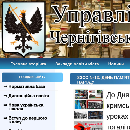
Головна сторінка
Заклади освіти міста
Новини
РОЗДІЛИ САЙТУ
ЗЗСО №13: ДЕНЬ ПАМ'Я
НАРОДУ
⇒ Нормативна база
До Дня
⇒ Дистанційна освіта
кримсь
⇒ Нова українська
школа
уроках 
⇒ Вступ до першого
класу
тоталі