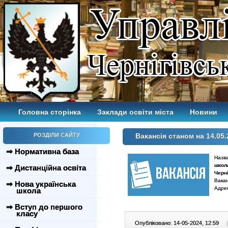
Головна сторінка
Заклади освіти міста
Новини
РОЗДІЛИ САЙТУ
Вакансія станом на 14.05.
⇒ Нормативна база
Назв
школ
⇒ Дистанційна освіта
Черні
Вакан
⇒ Нова українська
Адрес
школа
⇒ Вступ до першого
класу
Опубліковано: 14-05-2024, 12:59
|