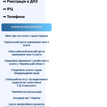
⇒ Реєстрація в ДНЗ
⇒ ІРЦ
⇒ Телефони
КОРИСНІ ПОСИЛАННЯ
Міністерство освіти і науки України
Український центр оцінювання якості
освіти
Київський регіональний центр
оцінювання якості освіти
Управління Державної служби якості
освіти у Чернігівській області
Управління освіти і науки
облдержадміністрації
Обласний інститут післядипломної
педагогічної освіти імені
К.Д.Ушинського
Чернігівська міська рада
Асоціація міст України
Центр професійного розвитку