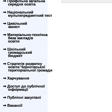
⇒ Профільна загальна
середня освіта
⇒ Національний
мультипредметний тест
⇒ Цивільний
захист
⇒ Матеріально-технічна
база закладів
освіти
⇒ Шкільний
громадський
бюджет
⇒ Стратегія розвитку
освіти Чернігівської
територіальної громади
⇒ Харчування
⇒ Доступ до публічної
інформації
⇒ Публічні закупівлі
⇒ Вакансії