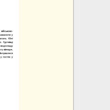
військово-
 заманили у
магань. Юні
 Гуртківці
 водоспаду
ту вівчаря,
Милувалися
у гостях у