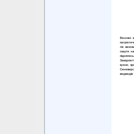
Весняні к
патріотич
ліс вихов
скаути на
піднялис
Закарпатт
кузню, к
Синевирс
ведмедів 