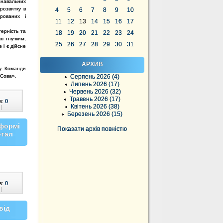
знавальних
розвитку в
4
5
6
7
8
9
10
арованих і
11
12
13
14
15
16
17
ерність та
18
19
20
21
22
23
24
ш гнучким,
25
26
27
28
29
30
31
і є дійсне
АРХИВ
у. Команди
 Сова».
Серпень 2026 (4)
Липень 2026 (17)
Червень 2026 (32)
Травень 2026 (17)
в:
0
Квітень 2026 (38)
|
Березень 2026 (15)
 формі
Показати архів повністю
ртал
в:
0
|
від