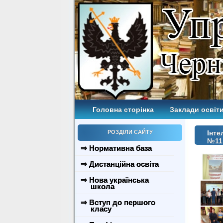
Головна сторінка
Заклади освіти
РОЗДІЛИ САЙТУ
Інте
№11
⇒ Нормативна база
⇒ Дистанційна освіта
⇒ Нова українська
школа
⇒ Вступ до першого
класу