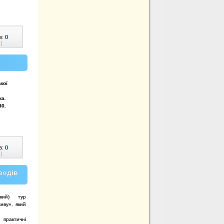
в:
0
|
кої
ка.
30.
в:
0
|
водів
кий) тур
живу», який
 практичні