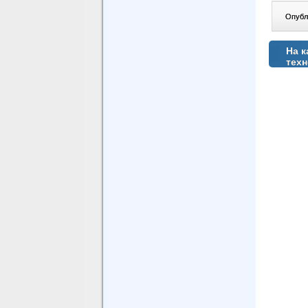
Опублі
На к
техн