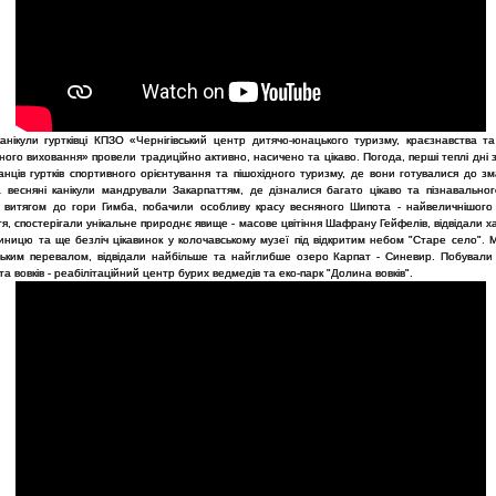
анікули гуртківці КПЗО «Чернігівський центр дитячо-юнацького туризму, краєзнавства та 
ного виховання» провели традиційно активно, насичено та цікаво. Погода, перші теплі дні
анців гуртків спортивного орієнтування та пішохідного туризму, де вони готувалися до з
 весняні канікули мандрували Закарпаттям, де дізналися багато цікаво та пізнавального.
ь витягом до гори Гимба, побачили особливу красу весняного Шипота - найвеличнішого
я, спостерігали унікальне природнє явище - масове цвітіння Шафрану Гейфелів, відвідали ха
риницю та ще безліч цікавинок у колочавському музеї під відкритим небом "Старе село". 
ьким перевалом, відвідали найбільше та найглибше озеро Карпат - Синевир. Побували 
та вовків - реабілітаційний центр бурих ведмедів та еко-парк "Долина вовків".