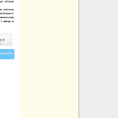
ї об’єктів
на
, учениця
алізованої
вивченням
а
І місце в
в:
0
|
ацького