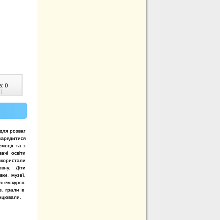
в:
0
|
 для розваг
зарядитися
емоції та з
ачі освіти
користали
вну. Діти
вки, музеї,
і екскурсії.
в, грали в
танцювали.