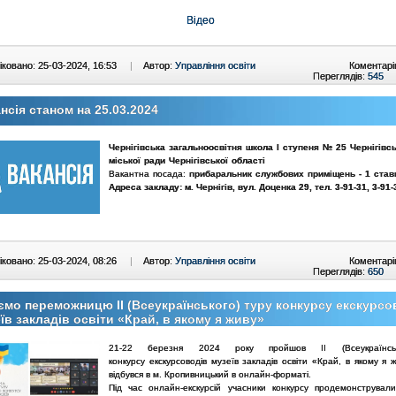
Відео
ковано: 25-03-2024, 16:53
|
Автор:
Управління освіти
Коментарі
Переглядів:
545
нсія станом на 25.03.2024
Чернігівська загальноосвітня школа І ступеня № 25 Чернігівсь
міської ради Чернігівської області
Вакантна посада:
прибаральник службових приміщень - 1 став
Адреса закладу: м. Чернігів, вул. Доценка 29, тел. 3-91-31, 3-91-
ковано: 25-03-2024, 08:26
|
Автор:
Управління освіти
Коментарі
Переглядів:
650
ємо переможницю ІІ (Всеукраїнського) туру конкурсу екскурсо
їв закладів освіти «Край, в якому я живу»
21-22 березня 2024 року пройшов ІІ (Всеукраїнсь
конкурсу екскурсоводів музеїв закладів освіти «Край, в якому я 
відбувся в м. Кропивницький в онлайн-форматі.
Під час онлайн-екскурсій учасники конкурсу продемонстрували