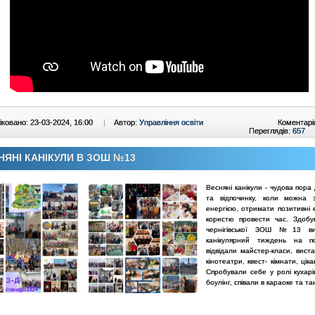
ковано: 23-03-2024, 16:00
|
Автор:
Управління освіти
Коментарі
Переглядів:
657
НЯНІ КАНІКУЛИ В ЗОШ №13
Весняні канікули - чудова пора
та відпочинку, коли можна 
енергією, отримати позитивні 
користю провести час. Здобув
чернігівської ЗОШ №13 ви
канікулярний тиждень на по
відвідали майстер-класи, виста
кінотеатри, квест- кімнати, цікав
Спробували себе у ролі кухарі
боулінг, співали в караоке та 