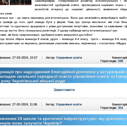
самоперевірки, стимулювання розвитку інтелектуальних і пі
можливостей здобувачів освіти, пропагування наукових знань і 
колегіїстів інтересу до наукової діяльності, виявлення обд
их учнів.
уальна гра – це смуга перешкод для інтелектуала. Вона дає можливість випробувати майст
ує гравців до того, щоб завжди бути у формі. Така гра тренує мислення, яке стає біль
иттєво та одночасно працювати з усіма доступними почуттями, знаннями та навичками. Це 
я до життя, його генеральна репетиція. У цьому найвища мета інтелектуальної гри.
нями, які були запропоновані, здобувачі освіти впоралися достойно!
це посіла збірна команда 8 класів, друге – команда 9-А класу, третє – команда 9-Б клас
ені грамотами за перемогу, дипломами учасників змагань, переможці – статуеткою «Мудра
ковано: 27-03-2024, 15:57
|
Автор:
Управління освіти
Коментарі
Переглядів:
598
рмація про надходження благодійної допомоги у натуральній
акладам загальної середньої освіти управління освіти за І ква
 року Чернігівської міської ради
Завантажити
ковано: 27-03-2024, 11:06
|
Автор:
Управління освіти
Коментарі
Переглядів:
354
овлення 19 школи та критичної інфраструктури: яку допомогу 
нерів може залучити Чернігів?