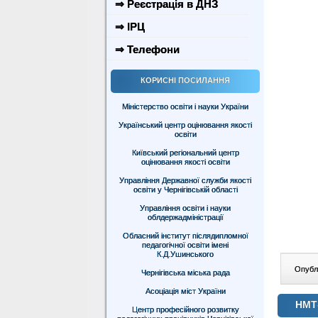
⇒ Реєстрація в ДНЗ
⇒ ІРЦ
⇒ Телефони
КОРИСНІ ПОСИЛАННЯ
Міністерство освіти і науки України
Український центр оцінювання якості
освіти
Київський регіональний центр
оцінювання якості освіти
Управління Державної служби якості
освіти у Чернігівській області
Управління освіти і науки
облдержадміністрації
Обласний інститут післядипломної
педагогічної освіти імені
К.Д.Ушинського
Опублі
Чернігівська міська рада
Асоціація міст України
НМТ-
Центр професійного розвитку