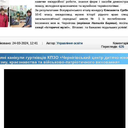
навички екскурсійної роботи, знання форм і засобів демонстраці
показу, володіння краєзнавчою та музейною термінологіями.
За результатами Всеукраїнського етапу конкурсу
Єлизавета Сріб
10-Є класу, екскурсовод музею історії рідного краю спеці
загальноосвітньої середньої школи № 1 із поглибленим 
іноземних мов м. Чернігова (
керівник Наталія Баржак
), посіл
секції «Історичні музеї».
Вітаємо та бажаємо подальших успіхів!
ковано: 24-03-2024, 12:41
|
Автор:
Управління освіти
Коментарі
Переглядів:
626
яні канікули гуртківців КПЗО «Чернігівський центр дитячо-юн
зму, краєзнавства та військово-патріотичного виховання»