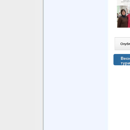
Опублі
Весн
тури