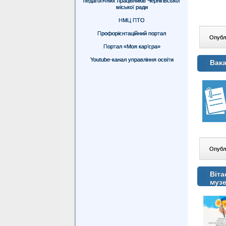
педагогічних працівників Чернігівської
міської ради
НМЦ ПТО
Профорієнтаційний портал
Опублі
Портал «Моя кар’єра»
Youtube-канал управління освіти
Вака
Опублі
Віта
музе