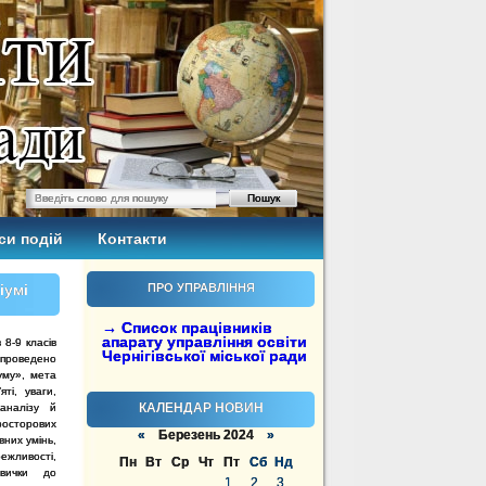
си подій
Контакти
іумі
ПРО УПРАВЛІННЯ
→ Список працівників
апарату управління освіти
 8-9 класів
Чернігівської міської ради
1 проведено
уму», мета
яті, уваги,
КАЛЕНДАР НОВИН
 аналізу й
сторових
«
Березень 2024
»
вних умінь,
ивості,
Пн
Вт
Ср
Чт
Пт
Сб
Нд
звички до
1
2
3