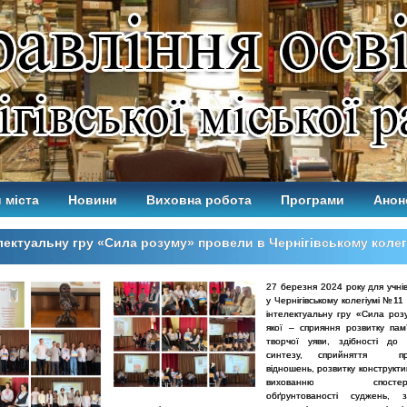
 міста
Новини
Виховна робота
Програми
Анон
лектуальну гру «Сила розуму» провели в Чернігівському колег
27 березня 2024 року для учнів
у Чернігівському колегіумі №1
інтелектуальну гру «Сила роз
якої – сприяння розвитку пам’
творчої уяви, здібності до
синтезу, сприйняття про
відношень, розвитку конструкти
вихованню спостережл
обґрунтованості суджень, 