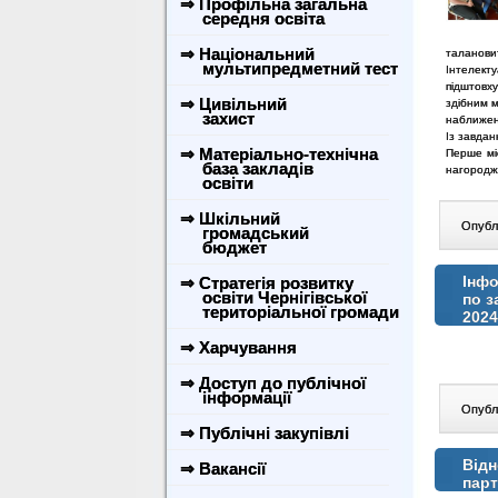
⇒ Профільна загальна
середня освіта
⇒ Національний
талановит
мультипредметний тест
Інтелект
підштовх
⇒ Цивільний
здібним м
захист
наближенн
Із завдан
⇒ Матеріально-технічна
Перше міс
база закладів
нагородж
освіти
⇒ Шкільний
Опублі
громадський
бюджет
Інфо
⇒ Стратегія розвитку
освіти Чернігівської
по з
територіальної громади
2024
⇒ Харчування
⇒ Доступ до публічної
інформації
Опублі
⇒ Публічні закупівлі
Відн
⇒ Вакансії
парт