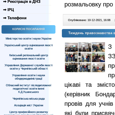
⇒ Реєстрація в ДНЗ
розмальовку про 
⇒ ІРЦ
⇒ Телефони
Опубліковано: 10-12-2021, 16:08
|
КОРИСНІ ПОСИЛАННЯ
Тиждень правознавства 
Міністерство освіти і науки України
З 
Український центр оцінювання якості
освіти
З
Київський регіональний центр
оцінювання якості освіти
п
Управління Державної служби якості
освіти у Чернігівській області
пр
Управління освіти і науки
облдержадміністрації
цікаві та зміст
Обласний інститут післядипломної
педагогічної освіти імені
К.Д.Ушинського
(керівник Бонд
Чернігівська міська рада
провів для учнів
Асоціація міст України
які були присвяч
Центр професійного розвитку