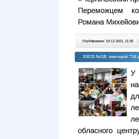
Переможцем кон
Романа Михейови
Опубліковано: 10-12-2021, 11:26
|
ЗЗСО №18: лекторій "16 
У 
на
дл
ле
ле
обласного центр