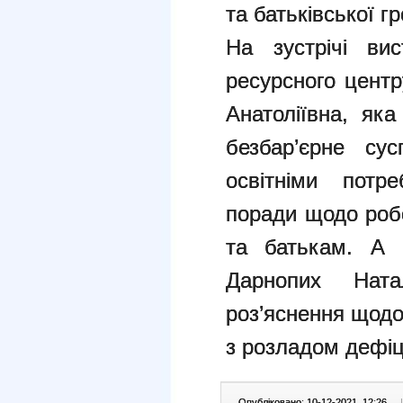
та батьківської г
На зустрічі вис
ресурсного центр
Анатоліївна, яка
безбар’єрне сус
освітніми потр
поради щодо роб
та батькам. А 
Дарнопих Ната
роз’яснення щодо
з розладом дефіци
Опубліковано: 10-12-2021, 12:26
|