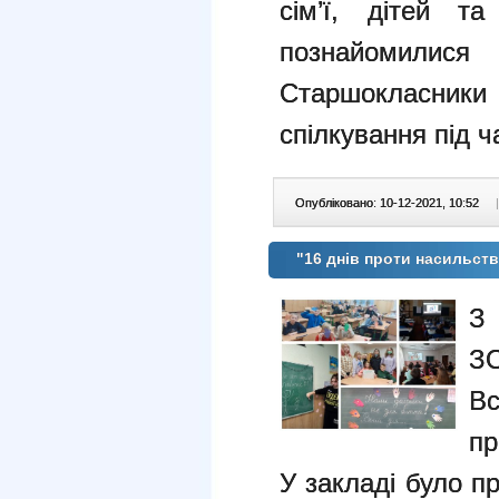
сім’ї, дітей т
познайомилися
Старшокласники 
спілкування під 
Опубліковано: 10-12-2021, 10:52
|
"16 днів проти насильст
З
З
Вс
пр
У закладі було п