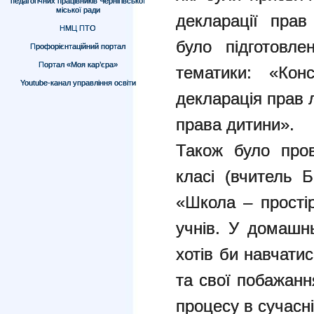
педагогічних працівників Чернігівської
міської ради
декларації пра
НМЦ ПТО
було підготовле
Профорієнтаційний портал
Портал «Моя кар’єра»
тематики: «Конс
Youtube-канал управління освіти
декларація прав
права дитини».
Також було пров
класі (вчитель 
«Школа – простір
учнів. У домашн
хотів би навчати
та свої побажанн
процесу в сучасні