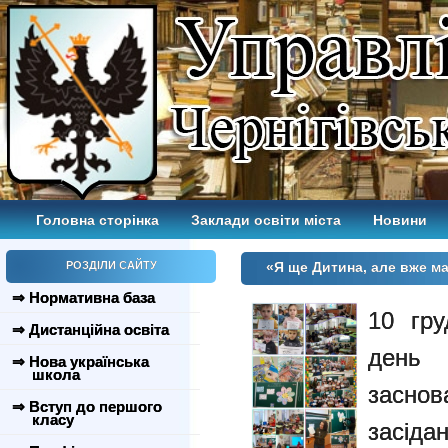
Головна сторінка
Заклади освіти міста
Новини
РОЗДІЛИ САЙТУ
«Я ще Дитина, але вже м
⇒ Нормативна база
10 гру
⇒ Дистанційна освіта
день 
⇒ Нова українська
школа
засно
⇒ Вступ до першого
класу
засіда