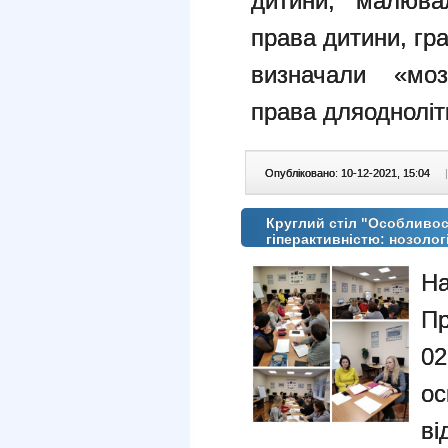
дитини, малюва
права дитини, гр
визначали «моз
права дляоднолітк
Опубліковано: 10-12-2021, 15:04
|
Круглий стіл "Особливос
гіперактивністю: нозолог
Н
П
02
ос
ві