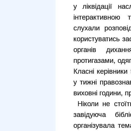
у ліквідації нас
інтерактивною 
слухали розпові
користуватись за
органів дихан
протигазами, одя
Класні керівники
у тижні правозна
виховні години, п
Ніколи не стоїт
завідуюча бі
організувала тем