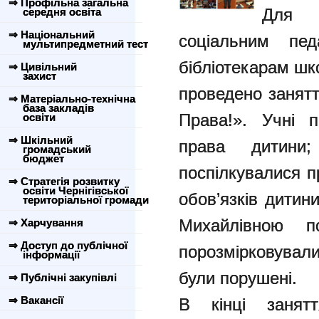
⇒ Профільна загальна
Для 
середня освіта
⇒ Національний
соціальним пе
мультипредметний тест
бібліотекарам шк
⇒ Цивільний
захист
проведено занят
⇒ Матеріально-технічна
база закладів
Права!». Учні 
освіти
⇒ Шкільний
права дитини;
громадський
бюджет
поспілкувалися п
⇒ Стратегія розвитку
освіти Чернігівської
обов’язків дитин
територіальної громади
Михайлівною 
⇒ Харчування
⇒ Доступ до публічної
порозмірковували
інформації
були порушені.
⇒ Публічні закупівлі
⇒ Вакансії
В кінці занят