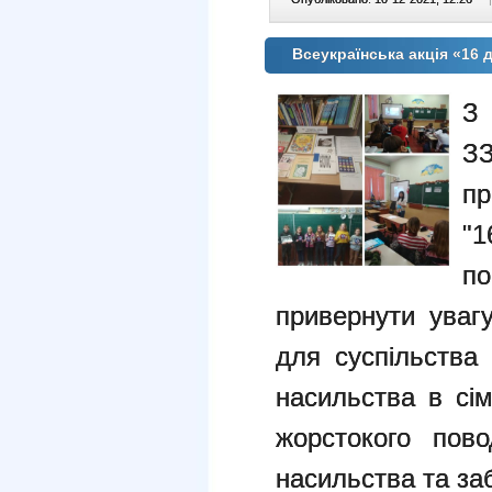
Всеукраїнська акція «16
З 
пр
"
п
привернути уваг
для суспільства
насильства в сім
жорстокого пово
насильства та за