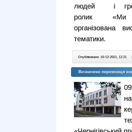
людей і гром
ролик «Ми пр
організована ви
тематики.
Опубліковано: 10-12-2021, 12:21
|
Визначено переможця кон
09
на
ке
те
«Чернігівський п