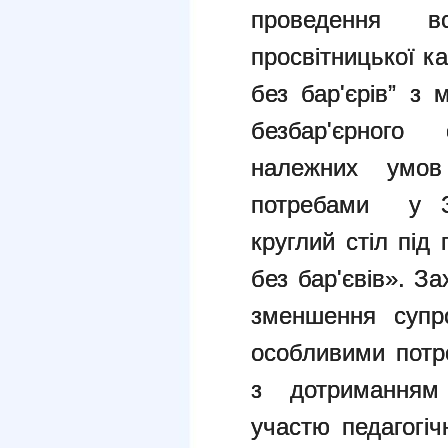
проведення все
просвітницької к
без бар'єрів” з 
безбар'єрного
належних умо
потребами у 
круглий стіл під
без бар'євів». З
зменшення супро
особливими потр
з дотриманням
участю педагогіч