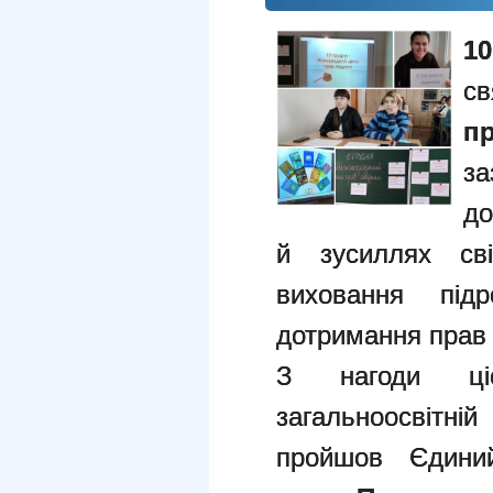
1
с
п
за
до
й зусиллях сві
виховання під
дотримання прав
З нагоди ціє
загальноосвітн
пройшов Єдини