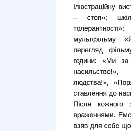
ілюстраційну вис
– стоп»; шкі
толерантності
мультфільму «Я
перегляд фільм
години: «Ми за
насильство
людства!», «По
ставлення до наси
Після кожного 
враженнями. Емоц
взяв для себе що