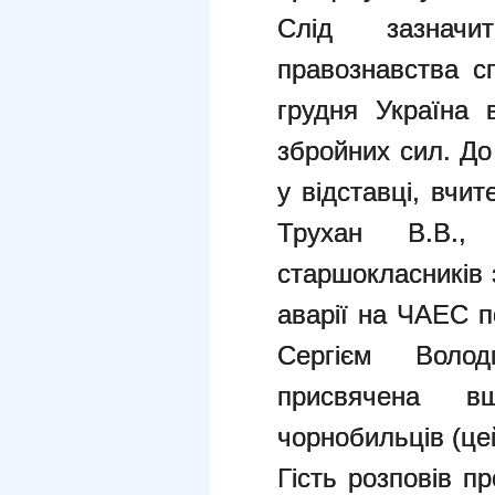
Слід зазнач
правознавства с
грудня Україна 
збройних сил. До
у відставці, вчи
Трухан В.В., 
старшокласників з
аварії на ЧАЕС п
Сергієм Волод
присвячена вш
чорнобильців (це
Гість розповів п