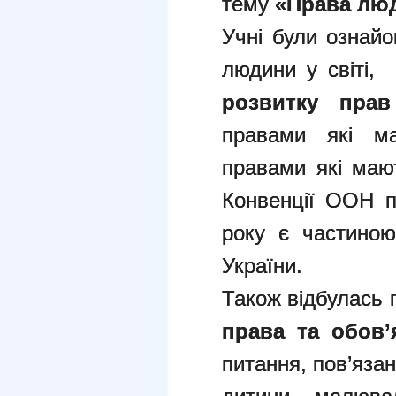
тему
«Права лю
Учні були ознайо
людини у світі
розвитку пра
правами які ма
правами які мают
Конвенції ООН п
року є частиною
України.
Також відбулась 
права та обов’
питання, пов’яза