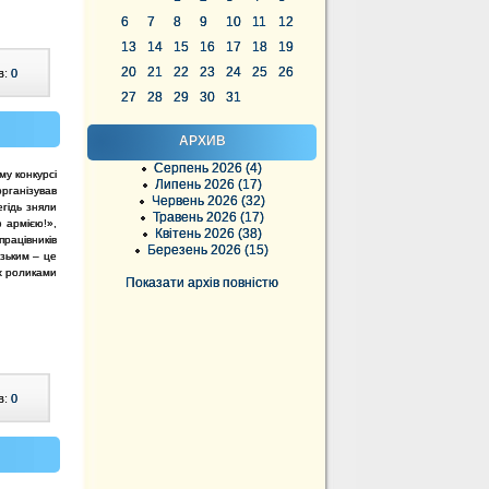
6
7
8
9
10
11
12
13
14
15
16
17
18
19
20
21
22
23
24
25
26
в:
0
27
28
29
30
31
АРХИВ
Серпень 2026 (4)
му конкурсі
Липень 2026 (17)
рганізував
Червень 2026 (32)
егідь зняли
Травень 2026 (17)
ю армією!»,
Квітень 2026 (38)
рацівників
Березень 2026 (15)
изьким – це
їх роликами
Показати архів повністю
в:
0