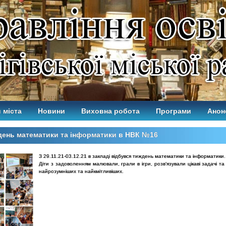
 міста
Новини
Виховна робота
Програми
Анон
день математики та інформатики в НВК №16
З 29.11.21-03.12.21 в закладі відбувся тиждень математики та інформатики.
Діти з задоволенням малювали, грали в ігри, розв‘язували цікаві задачі т
найрозумніших та найкмітливіших.