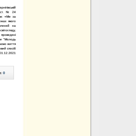
рнігівській
І ст. № 24
ом: «Ми за
ежах якого
влений на
тогляду,
 проведені
ни "Молодь
раємо життя
овий спосіб
 01.12.2021
в:
0