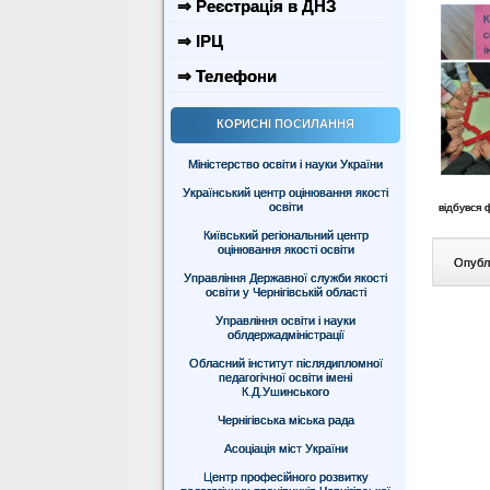
⇒ Реєстрація в ДНЗ
⇒ ІРЦ
⇒ Телефони
КОРИСНІ ПОСИЛАННЯ
Міністерство освіти і науки України
Український центр оцінювання якості
освіти
відбувся 
Київський регіональний центр
оцінювання якості освіти
Опублі
Управління Державної служби якості
освіти у Чернігівській області
Управління освіти і науки
облдержадміністрації
Обласний інститут післядипломної
педагогічної освіти імені
К.Д.Ушинського
Чернігівська міська рада
Асоціація міст України
Центр професійного розвитку