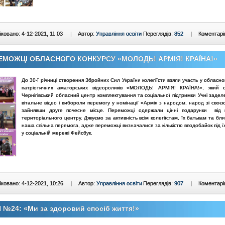
ковано: 4-12-2021, 11:03
|
Автор:
Управління освіти
Переглядів:
852
|
Коментарі
ЕМОЖЦІ ОБЛАСНОГО КОНКУРСУ «МОЛОДЬ! АРМІЯ! КРАЇНА!»
До 30-ї річниці створення Збройних Сил України колегіїсти взяли участь у обласно
патріотичних аматорських відеороликів «МОЛОДЬ! АРМІЯ! КРАЇНА!», який о
Чернігівський обласний центр комплектування та соціальної підтримки Учні задел
вітальне відео і вибороли перемогу у номінації «Армія з народом, народ зі своє
зайнявши друге почесне місце. Переможці одержали цінні подарунки від п
територіального центру. Дякуємо за активність всім колегіїстам, їх батькам та бл
наша спільна перемога, адже переможці визначалися за кількістю вподобайок під 
у соціальній мережі Фейсбук.
ковано: 4-12-2021, 10:26
|
Автор:
Управління освіти
Переглядів:
907
|
Коментарі
№24: «Ми за здоровий спосіб життя!»