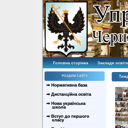
Головна сторінка
Заклади освіти
РОЗДІЛИ САЙТУ
Тиж
⇒ Нормативна база
⇒ Дистанційна освіта
⇒ Нова українська
школа
⇒ Вступ до першого
класу