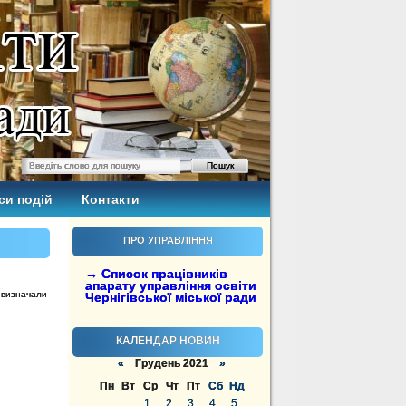
си подій
Контакти
ПРО УПРАВЛІННЯ
→ Список працівників
апарату управління освіти
а визначали
Чернігівської міської ради
КАЛЕНДАР НОВИН
«
Грудень 2021
»
Пн
Вт
Ср
Чт
Пт
Сб
Нд
1
2
3
4
5