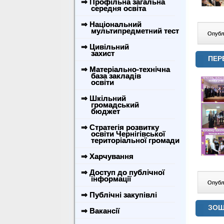
⇒ Профільна загальна
середня освіта
⇒ Національний
мультипредметний тест
Опублі
⇒ Цивільний
захист
ПЕР
⇒ Матеріально-технічна
база закладів
освіти
⇒ Шкільний
громадський
бюджет
⇒ Стратегія розвитку
освіти Чернігівської
територіальної громади
⇒ Харчування
⇒ Доступ до публічної
інформації
Опублі
⇒ Публічні закупівлі
ЗОШ 
⇒ Вакансії