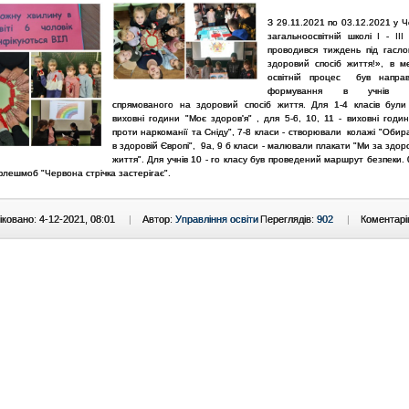
З 29.11.2021 по 03.12.2021 у Че
загальноосвітній школі І - ІІ
проводився тиждень під гасл
здоровий спосіб життя!», в м
освітній процес був напра
формування в учнів сві
спрямованого на здоровий спосіб життя. Для 1-4 класів були
виховні години "Моє здоров'я" , для 5-6, 10, 11 - виховні годи
проти наркоманії та Сніду", 7-8 класи - створювали колажі "Оби
в здоровій Європі", 9а, 9 б класи - малювали плакати "Ми за здор
життя". Для учнів 10 - го класу був проведений маршрут безпеки.
флешмоб "Червона стрічка застерігає".
ковано: 4-12-2021, 08:01
|
Автор:
Управління освіти
Переглядів:
902
|
Коментарі