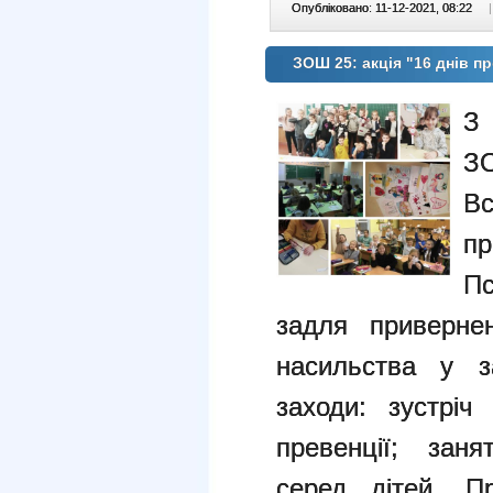
Опубліковано: 11-12-2021, 08:22
|
ЗОШ 25: акція "16 днів п
З
З
Вс
п
П
задля приверне
насильства у з
заходи: зустріч
превенції; заня
серед дітей. Пр