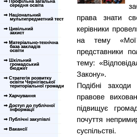
⇒ Профільна загальна
за
середня освіта
⇒ Національний
права знати св
мультипредметний тест
керівники провел
⇒ Цивільний
захист
на тему «Мої
⇒ Матеріально-технічна
база закладів
представники по
освіти
⇒ Шкільний
тему: «Відповіда
громадський
бюджет
Закону».
⇒ Стратегія розвитку
освіти Чернігівської
Подібні заходи
територіальної громади
правове вихован
⇒ Харчування
⇒ Доступ до публічної
підвищує громад
інформації
почуття неприми
⇒ Публічні закупівлі
⇒ Вакансії
суспільстві.