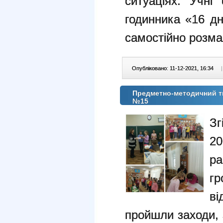
ситуаціях. Учні
годинника «16 дн
самостійно розм
Опубліковано: 11-12-2021, 16:34
|
Предметно-методичний тиж
№15
Зг
2
ра
гр
ві
пройшли заходи, 