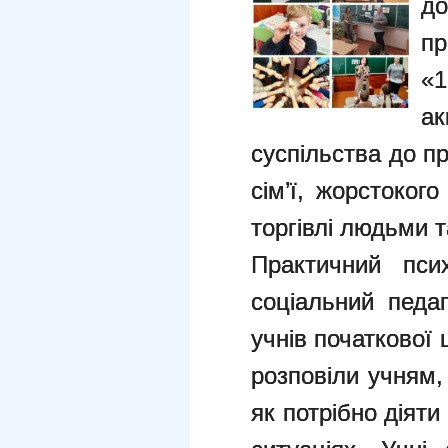
д
пр
«1
а
суспільства до п
сім’ї, жорстоког
торгівлі людьми т
Практичний пс
соціальний педа
учнів початкової
розповіли учням,
як потрібно діяти