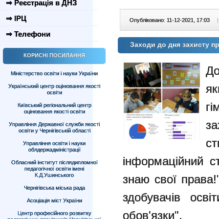
⇒ Реєстрація в ДНЗ
⇒ ІРЦ
Опубліковано: 11-12-2021, 17:03
|
⇒ Телефони
Заходи до дня захисту пр
КОРИСНІ ПОСИЛАННЯ
Д
Міністерство освіти і науки України
як
Український центр оцінювання якості
освіти
г
Київський регіональний центр
оцінювання якості освіти
за
Управління Державної служби якості
освіти у Чернігівській області
с
Управління освіти і науки
облдержадміністрації
інформаційний с
Обласний інститут післядипломної
педагогічної освіти імені
К.Д.Ушинського
знаю свої права!
Чернігівська міська рада
здобувачів осві
Асоціація міст України
обов'язки".
Центр професійного розвитку