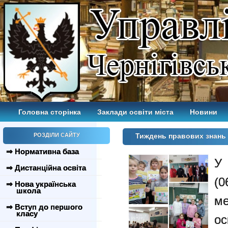
Головна сторінка
Заклади освіти міста
Новини
РОЗДІЛИ САЙТУ
Тиждень правових знань
⇒ Нормативна база
У 
⇒ Дистанційна освіта
(0
⇒ Нова українська
школа
ме
⇒ Вступ до першого
класу
о