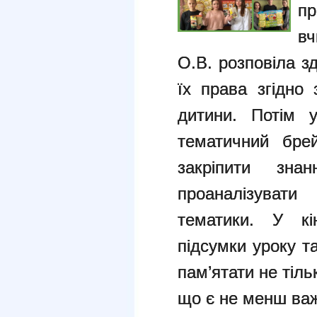
пр
в
О.В. розповіла з
їх права згідно
дитини. Потім у
тематичний брей
закріпити зна
проаналізувати
тематики. У кі
підсумки уроку 
пам’ятати не тіль
що є не менш ва