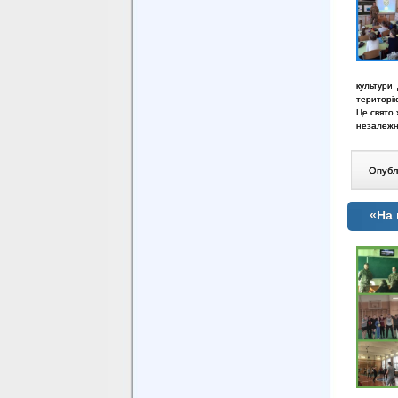
культури
територію
Це свято 
незалеж
Опублі
«На 