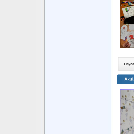
Опублі
Акці