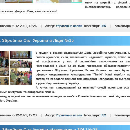
жили на мирній та вільній 
листівок-привітань надісл
хисникам. Дякуємо Вам, наші захисники!
ковано: 6-12-2021, 12:26
|
Автор:
Управління освіти
Переглядів:
955
|
Коментарі
 Збройних Сил України в Ліцеї №15
6 грудня в Україні відзначається День Збройних Сил України. 
святом мужності, сили, впевненості, надійності, вірності, тобто т
які асоціюються у нас зі справжніми захисниками та зах
Напередодні в Ліцеї №15 було проведено військово-патріоти
присвячений 30-річчю Збройним Силам України, на який були
офіцери оперативного командування "Північ". Наші ліцеїсти пр
святом та передали посилки тим офіцерам і солдатам, які сьогодн
в руках боронять нашу Україну.
А колективи танцювальної та музичної студій привітали всіх 
ьними виступами та авторською піснею.
аходу присутні хвилиною мовчання вшанували пам'ять Олексія Коновалова, який віддав сво
сть України.
ковано: 6-12-2021, 12:23
|
Автор:
Управління освіти
Переглядів:
832
|
Коментарі
 Збройних Сил України відзначили у ЗОШ №28