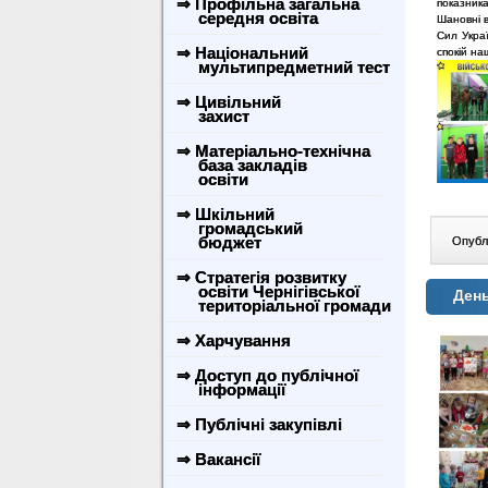
⇒ Профільна загальна
показник
середня освіта
Шановні в
Сил Украї
⇒ Національний
спокій на
мультипредметний тест
⇒ Цивільний
захист
⇒ Матеріально-технічна
база закладів
освіти
⇒ Шкільний
громадський
бюджет
Опублі
⇒ Стратегія розвитку
освіти Чернігівської
Ден
територіальної громади
⇒ Харчування
⇒ Доступ до публічної
інформації
⇒ Публічні закупівлі
⇒ Вакансії