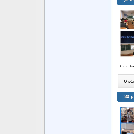
його філь
Опублі
30-р