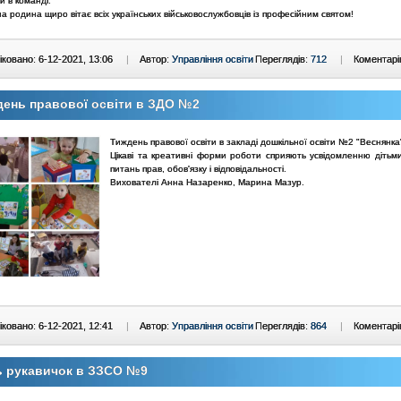
 в команді.
на родина щиро вітає всіх українських військовослужбовців із професійним святом!
ковано: 6-12-2021, 13:06
|
Автор:
Управління освіти
Переглядів:
712
|
Коментарі
ень правової освіти в ЗДО №2
Тиждень правової освіти в закладі дошкільної освіти №2 "Веснянка
Цікаві та креативні форми роботи сприяють усвідомленню дітьм
питань прав, обов'язку і відповідальності.
Вихователі Анна Назаренко, Марина Мазур.
ковано: 6-12-2021, 12:41
|
Автор:
Управління освіти
Переглядів:
864
|
Коментарі
ь рукавичок в ЗЗСО №9