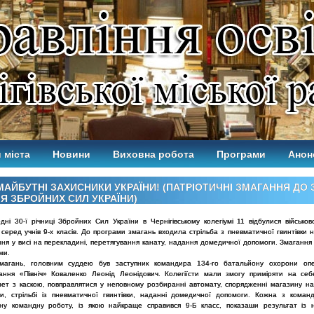
 міста
Новини
Виховна робота
Програми
Анон
МАЙБУТНІ ЗАХИСНИКИ УКРАЇНИ! (ПАТРІОТИЧНІ ЗМАГАННЯ ДО 3
ЧЯ ЗБРОЙНИХ СИЛ УКРАЇНИ)
ні 30-ї річниці Збройних Сил України в Чернігівському колегіумі 11 відбулися військово
серед учнів 9-х класів. До програми змагань входила стрільба з пневматичної гвинтівки н
ння у висі на перекладині, перетягування канату, надання домедичної допомоги. Змагання
ми.
магань, головним суддею був заступник командира 134-го батальйону охорони опе
ання «Північ» Коваленко Леонід Леонідович. Колегіїсти мали змогу приміряти на се
ет з каскою, повправлятися у неповному розбиранні автомату, спорядженні магазину н
и, стрільбі із пневматичної гвинтівки, наданні домедичної допомоги. Кожна з коман
ну командну роботу, із якою найкраще справився 9-Б класс, показаши результат із