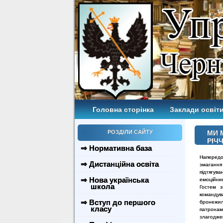
Головна сторінка
Заклади освіти
РОЗДІЛИ САЙТУ
МИ 
РІЧ
⇒ Нормативна база
Напередод
⇒ Дистанційна освіта
змагання 
підтягува
⇒ Нова українська
емоційни
школа
Гостем з
командув
⇒ Вступ до першого
бронежил
класу
патронам
злагодже