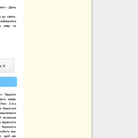
вято - День
 до свята,
 займалися
у уяву та
в:
0
л України
дить акцію
Учні 2-4-х
м беруться
малювати
ий колектив
я підписати
о боронить
робить все
ве, щоб ми