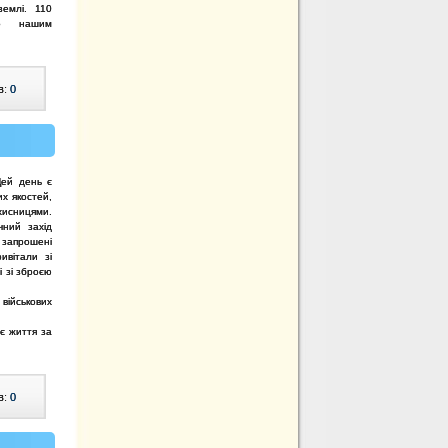
землі. 110
ано нашим
в:
0
Цей день є
их якостей,
исницями.
чний захід
 запрошені
ивітали зі
і зі зброєю
військових
є життя за
в:
0