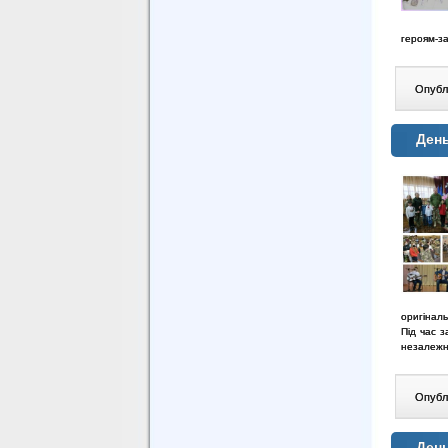
героям-за
Опублі
День
оригінал
Під час з
незалежні
Опублі
День