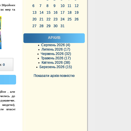
ям Збройних
6
7
8
9
10
11
12
ігає мир та
13
14
15
16
17
18
19
20
21
22
23
24
25
26
27
28
29
30
31
АРХИВ
Серпень 2026 (4)
Липень 2026 (17)
Червень 2026 (32)
Травень 2026 (17)
Квітень 2026 (38)
в:
0
Березень 2026 (15)
Показати архів повністю
ційне , але
учились до
рукавички,
 медичні),
или власні