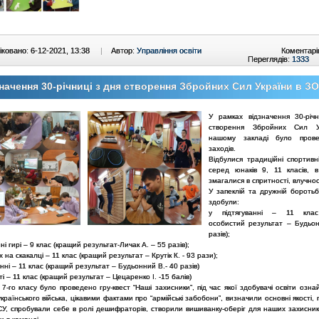
ковано: 6-12-2021, 13:38
|
Автор:
Управління освіти
Коментарі
Переглядів:
1333
начення 30-річниці з дня створення Збройних Сил України в 
У рамках відзначення 30-річ
створення Збройних Сил У
нашому закладі було пров
заходів.
Відбулися традиційні спортивн
серед юнаків 9, 11 класів, в
змагалися в спритності, влучност
У запеклій та дружній боротьб
здобули:
у підтягуванні – 11 кла
особистий результат – Будьо
разів);
нні гирі – 9 клас (кращий результат-Личак А. – 55 разів);
х на скакалці – 11 клас (кращий результат – Крутік К. - 93 рази);
нні – 11 клас (кращий результат – Будьонний В.- 40 разів)
ті – 11 клас (кращий результат – Цецаренко І. -15 балів)
 7-го класу було проведено гру-квест “Наші захисники”, під час якої здобувачі освіти озн
українського війська, цікавими фактами про “армійські забобони”, визначили основні якості,
СУ, спробували себе в ролі дешифраторів, створили вишиванку-оберіг для наших захисникі