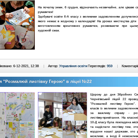
На початку зими, 6 грудня, відзначають незвичайне, але цікаве с
рукавичок!
Здобувачі освіти 6-А класу з великими задоволенням долучилися
якого немає в жодному з календарів! На уроках мистецтва діти
виготовленням креативних рукавичок, розвиваючи при цьом
художній смак.
ковано: 6-12-2021, 12:38
|
Автор:
Управління освіти
Переглядів:
959
|
Коментарі
я "Розмалюй листівку Герою" в ліцеї №22
Щороку до дня Збройних Си
Чернігівський ліцей 22 прово
"Розмалюй листівку Герою". 
класів із великим задоволення
за важливу справу - роз
листівку-привітання. На класн
10-Д класу була покладена місі
та надіслати листівку тим, хт
кордони нашої держави, хто 
можливе, а іноді й неможли