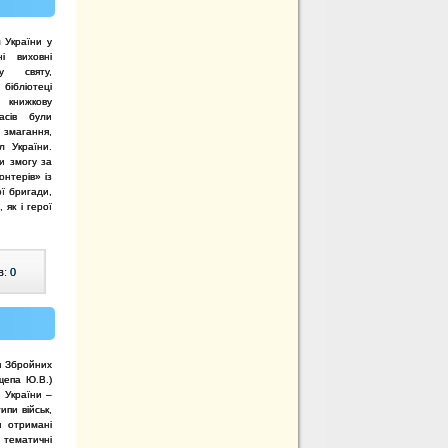
 України у
 виховні
у святу,
бібліотеці
 книжкову
асів були
змагання,
л України.
ли змогу за
нтерів» із
ї бригади,
 як і герої
в:
0
я Збройних
щепа Ю.В.)
 України –
ипи військ,
и отримані
 тематичні