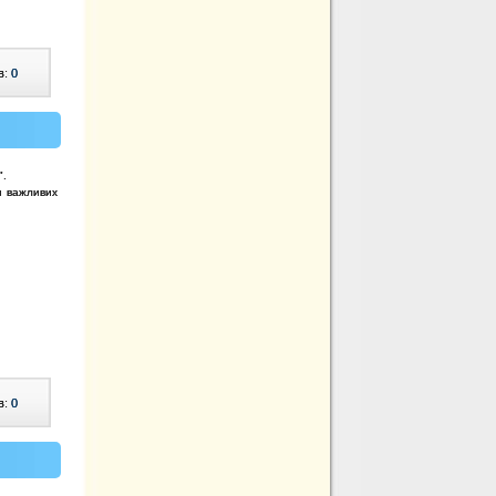
в:
0
".
и важливих
в:
0