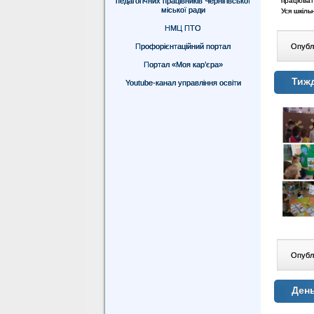
педагогічних працівників Чернігівської
працювати
міської ради
Уся шкіль
НМЦ ПТО
Профорієнтаційний портал
Опублі
Портал «Моя кар’єра»
Тижд
Youtube-канал управління освіти
Опублі
Ден