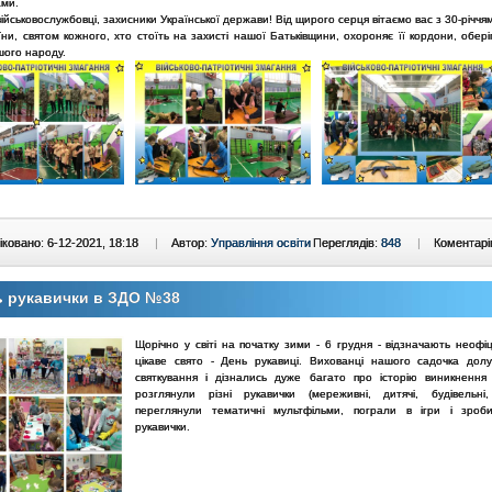
ами.
ійськовослужбовці, захисники Української держави! Від щирого серця вітаємо вас з 30-річч
ни, святом кожного, хто стоїть на захисті нашої Батьківщини, охороняє її кордони, обер
шого народу.
ковано: 6-12-2021, 18:18
|
Автор:
Управління освіти
Переглядів:
848
|
Коментарі
ь рукавички в ЗДО №38
Щорічно у світі на початку зими - 6 грудня - відзначають неофі
цікаве свято - День рукавиці. Вихованці нашого садочка дол
святкування і дізнались дуже багато про історію виникнення 
розглянули різні рукавички (мереживні, дитячі, будівельні,
переглянули тематичні мультфільми, пограли в ігри і зроб
рукавички.