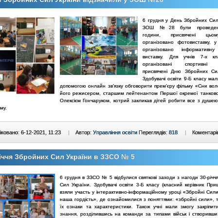
6 грудня у День Збройних Сил
ЗОШ №28 були проведені
години, присвячені цьом
організовано фотовиставку, у 
організовано інформативну
виставку. Для учнів 7-х кл
організовані спортивні 
присвячені Дню Збройних Си
Здобувачі освіти 9-Б класу ма
допомогою онлайн зв’язку обговорити прем’єру фільму «Сни воло
його режисером, старшим лейтенантом Першої окремої танково
Олексієм Гончаруком, котрий закликав дітей робити все з душею,
му.
ковано: 6-12-2021, 11:23
|
Автор:
Управління освіти
Переглядів:
818
|
Коментарі
іччя Збройних Сил України в ЗЗСО № 5
6 грудня в ЗЗСО № 5 відбулися святкові заходи з нагоди 30-річч
Сил України. Здобувачі освіти 3-Б класу (класний керівник При
взяли участь у інтерактивно-інформаційному уроці «Збройні Сили
наша гордість», де ознайомилися з поняттями: «збройні сили», т
їх ознаки та характеристики. Також учні мали змогу закріпит
знання, розділившись на команди за типами військ і створивши