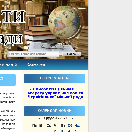
си подій
Контакти
0-
ПРО УПРАВЛІННЯ
→ Список працівників
апарату управління освіти
-спортивні
Чернігівської міської ради
а точність,
 були дуже
КАЛЕНДАР НОВИН
ративного
бе бойовий
«
Грудень 2021
»
авчальними
д показала
Пн
Вт
Ср
Чт
Пт
Сб
Нд
 найвищими
1
2
3
4
5