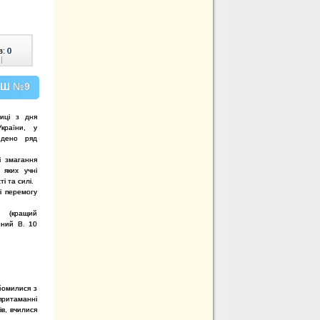
в:
0
|
ЗОШ №9
ниці з дня
країни, у
едено ряд
і змагання
 яких учні
і та силі.
і перемогу
с (кращий
нний В. 10
айомилися з
 притаманні
в, вчилися