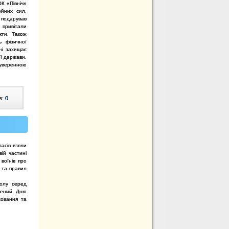
К «Північ»
ойних сил,
подарував
і привітали
кти. Також
ь фізичної
ні захищає
ої держави.
суверенною
в:
0
асів взяли
вій частині
 воїнів про
 та правил
олу серед
ячений Дню
ховання та