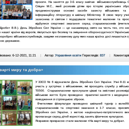
проєкти. На заняття до 3-Б класу завітав військовослужбовець О
Спіцин М.С., який розповів дітям про історію українських збр
продемонстрував основні засоби захисту військових та 
інформаційну літературу в шкільну бібліотеку. В свою чергу учн
захисника зі святом і подарували тематичні малюнки та проє
відбулися спортивні змагання серед старшокласників (вчител
 Дробот В.В.). День Збройних Сил України — це насамперед свято на честь тих, хто ни
 нашої країни від ворогів, піклується про безпеку та зміцнення обороноздатності Українськ
хоробрих військовослужбовців, завдяки незламному духу яких наша країна досі лишається 
ною державою.
ковано: 6-12-2021, 11:21
|
Автор:
Управління освіти
Переглядів:
837
|
Коментарі
варті миру та добра»
У ЗЗСО № 6 відзначили День Збройних Сил України. Учні 8-11 кл
участь у зустрічах з військовими, які проходять службу у військо
Т0500. Старшокласники прослухали цікаві та змістовні розповіді
військове життя. Було проведено практичні заняття з медицини
поводження зі стрілецькою зброєю.
Вчителями фізкультури проведено шкільний турнір з волейб
старшокласників та спортивні змагання в 1-7 класах, присв
Збройних сил України, з метою національно-патріотичного ви
пропаганди серед дітей користі від занять фізичною культурою.
Яскравою прикрасою стали малюнки «На варті миру та добра».