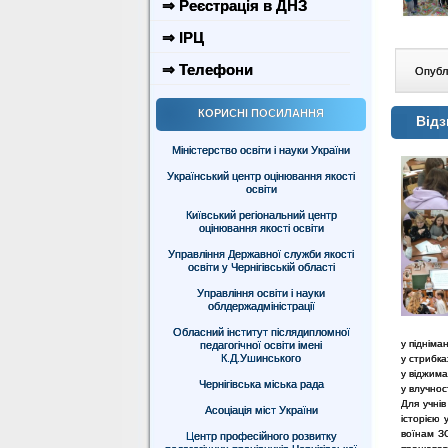
⇒ Реєстрація в ДНЗ
⇒ ІРЦ
⇒ Телефони
Опублі
КОРИСНІ ПОСИЛАННЯ
Відз
Міністерство освіти і науки України
Український центр оцінювання якості
освіти
Київський регіональний центр
оцінювання якості освіти
Управління Державної служби якості
освіти у Чернігівській області
Управління освіти і науки
облдержадміністрації
Обласний інститут післядипломної
у підніма
педагогічної освіти імені
К.Д.Ушинського
у стрибка
у віджима
Чернігівська міська рада
у влучнос
Для учнів
Асоціація міст України
історією 
воїнам З
Центр професійного розвитку