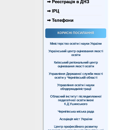
⇒ Реєстрація в ДНЗ
⇒ ІРЦ
⇒ Телефони
КОРИСНІ ПОСИЛАННЯ
Міністерство освіти і науки України
Український центр оцінювання якості
освіти
Київський регіональний центр
оцінювання якості освіти
Управління Державної служби якості
освіти у Чернігівській області
Управління освіти і науки
облдержадміністрації
Обласний інститут післядипломної
педагогічної освіти імені
К.Д.Ушинського
Чернігівська міська рада
Асоціація міст України
Центр професійного розвитку