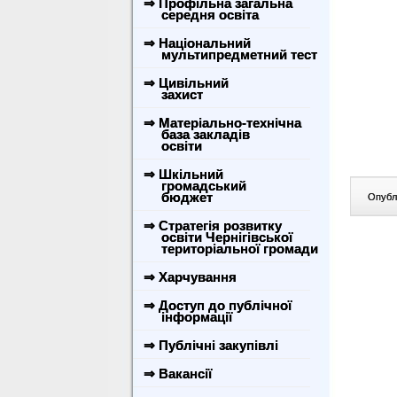
⇒ Профільна загальна
середня освіта
⇒ Національний
мультипредметний тест
⇒ Цивільний
захист
⇒ Матеріально-технічна
база закладів
освіти
⇒ Шкільний
громадський
бюджет
Опублі
⇒ Стратегія розвитку
освіти Чернігівської
територіальної громади
⇒ Харчування
⇒ Доступ до публічної
інформації
⇒ Публічні закупівлі
⇒ Вакансії