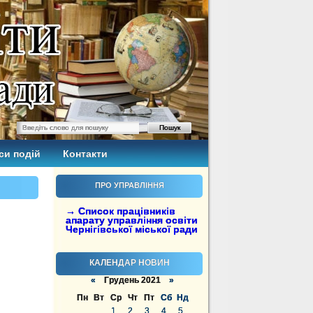
си подій
Контакти
ПРО УПРАВЛІННЯ
→ Список працівників
апарату управління освіти
Чернігівської міської ради
КАЛЕНДАР НОВИН
«
Грудень 2021
»
Пн
Вт
Ср
Чт
Пт
Сб
Нд
1
2
3
4
5