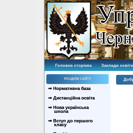
Головна сторінка
Заклади освіти
РОЗДІЛИ САЙТУ
Доб
⇒ Нормативна база
⇒ Дистанційна освіта
⇒ Нова українська
школа
⇒ Вступ до першого
класу