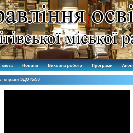
 міста
Новини
Виховна робота
Програми
Анон
рі справи ЗДО №50