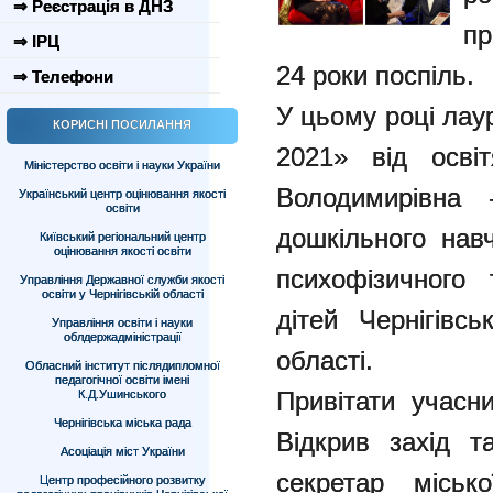
⇒ Реєстрація в ДНЗ
пр
⇒ ІРЦ
24 роки поспіль.
⇒ Телефони
У цьому році лау
КОРИСНІ ПОСИЛАННЯ
2021» від осв
Міністерство освіти і науки України
Володимирівна –
Український центр оцінювання якості
освіти
дошкільного нав
Київський регіональний центр
оцінювання якості освіти
психофізичного 
Управління Державної служби якості
освіти у Чернігівській області
дітей Чернігівсь
Управління освіти і науки
облдержадміністрації
області.
Обласний інститут післядипломної
педагогічної освіти імені
Привітати учасн
К.Д.Ушинського
Чернігівська міська рада
Відкрив захід т
Асоціація міст України
секретар міськ
Центр професійного розвитку