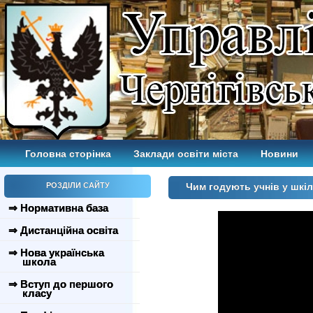
Головна сторінка
Заклади освіти міста
Новини
РОЗДІЛИ САЙТУ
Чим годують учнів у шкі
⇒ Нормативна база
⇒ Дистанційна освіта
⇒ Нова українська
школа
⇒ Вступ до першого
класу