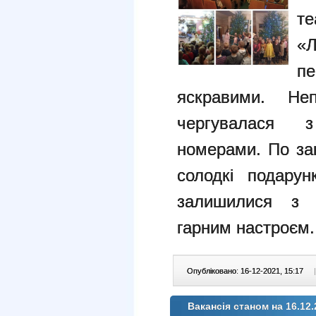
те
«
п
яскравими. Не
чергувалася 
номерами. По зак
солодкі подарун
залишилися з 
гарним настроєм.
Опубліковано: 16-12-2021, 15:17
|
Вакансія станом на 16.12.