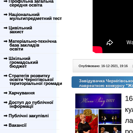
⇒ Профільна загальна
середня освіта
⇒ Національний
мультипредметний тест
⇒ Цивільний
захист
⇒ Матеріально-технічна
база закладів
освіти
⇒ Шкільний
громадський
бюджет
Опубліковано: 16-12-2021, 19:16
|
⇒ Стратегія розвитку
освіти Чернігівської
Завідувачка Чернігівськ
територіальної громади
лавреаткою конкурсу "Жін
⇒ Харчування
16
⇒ Доступ до публічної
інформації
ку
⇒ Публічні закупівлі
л
⇒ Вакансії
ро