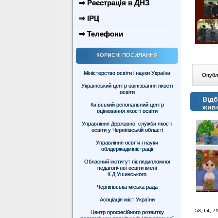
⇒ Реєстрація в ДНЗ
⇒ ІРЦ
⇒ Телефони
КОРИСНІ ПОСИЛАННЯ
Міністерство освіти і науки України
Опублі
Український центр оцінювання якості
освіти
Відб
Київський регіональний центр
живе
оцінювання якості освіти
Управління Державної служби якості
освіти у Чернігівській області
Управління освіти і науки
облдержадміністрації
Обласний інститут післядипломної
педагогічної освіти імені
К.Д.Ушинського
Чернігівська міська рада
Асоціація міст України
53, 64, 7
Центр професійного розвитку