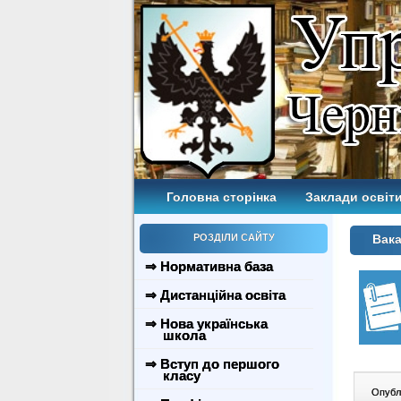
Головна сторінка
Заклади освіти
РОЗДІЛИ САЙТУ
Вака
⇒ Нормативна база
⇒ Дистанційна освіта
⇒ Нова українська
школа
⇒ Вступ до першого
класу
Опублі