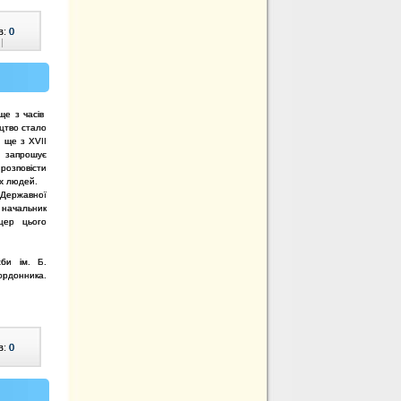
в:
0
|
 ще з часів
ацтво стало
, ще з ХVІІ
о запрошує
розповісти
их людей.
 Державної
 начальник
іцер цього
би ім. Б.
ордонника.
в:
0