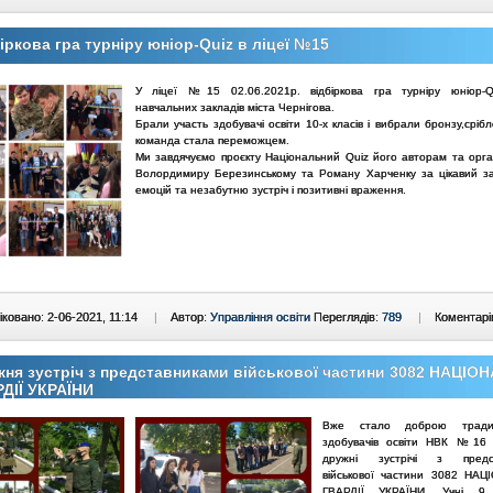
іркова гра турніру юніор-Quiz в ліцеї №15
У ліцеї №15 02.06.2021р. відбіркова гра турніру юніор-Q
навчальних закладів міста Чернігова.
Брали участь здобувачі освіти 10-х класів і вибрали бронзу,сріб
команда стала переможцем.
Ми завдячуємо проєкту Національний Quiz його авторам та орга
Волордимиру Березинському та Роману Харченку за цікавий за
емоцій та незабутню зустріч і позитивні враження.
ковано: 2-06-2021, 11:14
|
Автор:
Управління освіти
Переглядів:
789
|
Коментарі
ня зустріч з представниками військової частини 3082 НАЦІО
ДІЇ УКРАЇНИ
Вже стало доброю тради
здобувачів освіти НВК №16 
дружні зустрічі з предс
військової частини 3082 НА
ГВАРДІЇ УКРАЇНИ. Учні 9