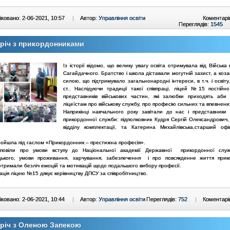
ковано: 2-06-2021, 10:57
|
Автор:
Управління освіти
Коментарі
Переглядів:
1545
річ з прикордонниками
Із історії відомо, що велику увагу освіта отримувала від Війська
Сагайдачного. Братство і школа діставали могутній захист, а коз
силою, що підтримувало загальнонародні інтереси, в т.ч. і освіту
ст.. Наслідуючи традиції такої співпраці, ліцей №15 постійн
представників військових частин, які залюбки приходять аби 
ліцеїстам про військову службу, про професію сильних та впевнен
Наприкінці навчального року завітали до нас і представники
прикордонної служби: підполковник Кудря Сергій Олександрович,
відділу комплектації, та Катерина Михайлівська,старший оф
пройшла під гаслом «Прикордонник – престижна професія».
зповіли про умови вступу до Національної академії Державної прикордонної служ
ького, умови проживання, харчування, забезпечення і про повсякденне життя прик
отримали безліч емоцій та мотивацій щодо подальшого вибору професії.
ація ліцею №15 дякує керівництву ДПСУ за співробітництво.
ковано: 2-06-2021, 10:44
|
Автор:
Управління освіти
Переглядів:
752
|
Коментарі
річ з Оленою Запекою