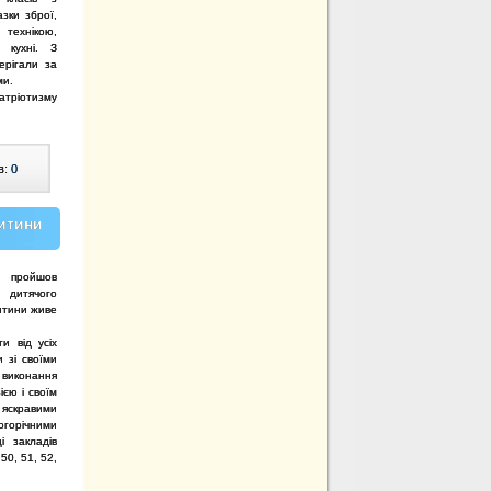
зки зброї,
технікою,
 кухні. З
ерігали за
ми.
патріотизму
в:
0
дитини
 пройшов
с дитячого
итини живе
и від усіх
и зі своїми
виконання
ією і своїм
 яскравими
огорічними
і закладів
50, 51, 52,