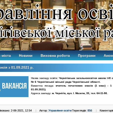
 міста
Новини
Виховна робота
Програми
Анон
нсія з 01.09.2021 р.
Назва закладу освіти:
Чернігівська загальноосвітня школа І-ІІІ 
№ 6 Чернігівської міської ради Чернігівської області.
Вакантна посада:
вчитель початкових класів (1 клас) - 1 
01.09.2021).
Адреса закладу:
м. Чернігів, вул. І. Мазепи, 35, тел. 64-11-98.
ковано: 2-06-2021, 12:54
|
Автор:
Управління освіти
Переглядів:
856
|
Коментарі