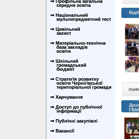
⇒ Профільна загальна
середня освіта
Відб
⇒ Національний
мультипредметний тест
⇒ Цивільний
захист
⇒ Матеріально-технічна
база закладів
освіти
⇒ Шкільний
громадський
бюджет
⇒ Стратегія розвитку
освіти Чернігівської
територіальної громади
Опублі
⇒ Харчування
Друж
⇒ Доступ до публічної
ГВАР
інформації
⇒ Публічні закупівлі
⇒ Вакансії