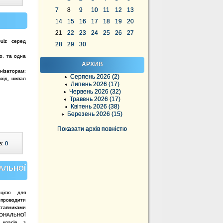
7
8
9
10
11
12
13
14
15
16
17
18
19
20
21
22
23
24
25
26
27
uiz серед
28
29
30
ло, та одна
АРХИВ
нізаторам:
Серпень 2026 (2)
хід, шквал
Липень 2026 (17)
Червень 2026 (32)
Травень 2026 (17)
Квітень 2026 (38)
Березень 2026 (15)
Показати архів повністю
в:
0
НАЛЬНОЇ
цією для
проводити
тавниками
ЦІОНАЛЬНОЇ
 класів з