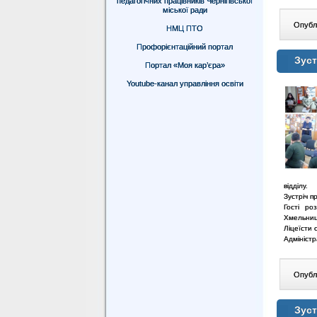
педагогічних працівників Чернігівської
міської ради
Опублі
НМЦ ПТО
Профорієнтаційний портал
Зуст
Портал «Моя кар’єра»
Youtube-канал управління освіти
відділу.
Зустріч 
Гості ро
Хмельниц
Ліцеїсти 
Адміністр
Опублі
Зуст