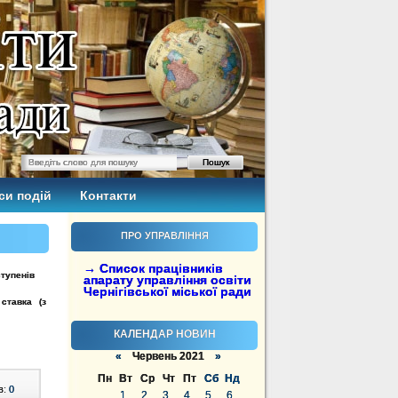
си подій
Контакти
ПРО УПРАВЛІННЯ
→ Список працівників
ступенів
апарату управління освіти
Чернігівської міської ради
ставка (з
КАЛЕНДАР НОВИН
«
Червень 2021
»
Пн
Вт
Ср
Чт
Пт
Сб
Нд
в:
0
1
2
3
4
5
6