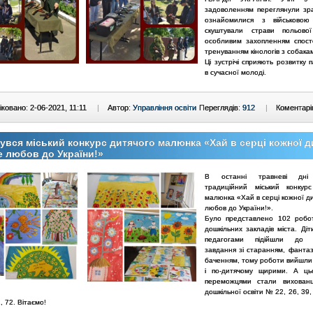
задоволенням переглянули зра
ознайомилися з військовою 
скуштували страви польової
особливим захопленням спост
тренуванням кінологів з собака
Ці зустрічі сприяють розвитку 
в сучасної молоді.
ковано: 2-06-2021, 11:11
|
Автор:
Управління освіти
Переглядів:
912
|
Коментарі
увся міський конкурс дитячого малюнка «Хай в серці кожної 
 любов до України!»
В останні травневі дні
традиційний міський конкур
малюнка «Хай в серці кожної д
любов до України!».
Було представлено 102 робот
дошкільних закладів міста. Діт
педагогами підійшли до 
завдання зі старанням, фантаз
баченням, тому роботи вийшли
і по-дитячому щирими. А ць
переможцями стали вихованц
дошкільної освіти № 22, 26, 39, 
1, 72. Вітаємо!