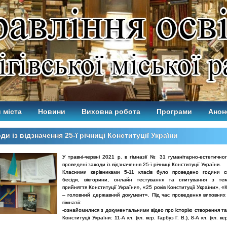
 міста
Новини
Виховна робота
Програми
Анон
ди із відзначення 25-ї річниці Конституції України
У травні-червні 2021 р. в гімназії № 31 гуманітарно-естетично
проведені заходи із відзначення 25-ї річниці Конституції України.
Класними керівниками 5-11 класів було проведено години сп
бесіди, вікторини, онлайн тестування та опитування з тем
прийняття Конституції України», «25 років Конституції України», «
– головний державний документ». Під час проведення виховних 
гімназії:
-ознайомилися з документальними відео про історію створення та
Конституції України: 11-А кл. (кл. кер. Гарбуз Г. В.), 8-А кл. (кл. к