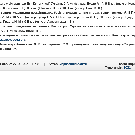
сть у вікторині до Дня Конституції України: 6-А кл. (кл. кер. Бусло А. І.), 6-В кл. (кл. кер. Новак
ер. Кравченко Т. Г.), 8-Б кл. (Юзкевич Ю. В.), 10-В кл. (кл. кер.Сова К. П.);
тивними учасниками просвітницьких бесід із використанням інтерактивних технологій: 8-Г кл
А. М.), 10-А кл. (кл. кер. Губар І. А.), 10-Б кл. (кл. кер. Котко Л. О.), 11-В кл. (кл. кер. Супрун
ер. Праута Н. М.), 9-В кл. (кл. кер. Лаврентьєва І. В.);
 онлайн опитування на знання Конституції України та створили власні проєкти «Кон
 7-В кл. (кл.кер. Глюк Г. В.).
ні працівники гімназії пройшли онлайн тестування «Чи багато ви знаєте про Конституцію У
.radiosvoboda.org
.
ібліотекарі Аненнкова Л. В. та Карпенко С.М. організували тематичну виставку «Сторінка
ії України».
ковано: 27-06-2021, 11:38
|
Автор:
Управління освіти
Коментарі
Переглядів:
1031