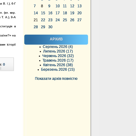
 В. І.), 6-Г
7
8
9
10
11
12
13
. (кл. кер.
14
15
16
17
18
19
20
 Т. А.), 9-А
21
22
23
24
25
26
27
ституція в
28
29
30
країни?» на
АРХИВ
ми історії
Серпень 2026 (4)
Липень 2026 (17)
Червень 2026 (32)
Травень 2026 (17)
в:
0
Квітень 2026 (38)
|
Березень 2026 (15)
Показати архів повністю