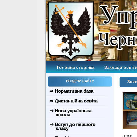
Головна сторінка
Заклади освіти
РОЗДІЛИ САЙТУ
Захо
⇒ Нормативна база
⇒ Дистанційна освіта
⇒ Нова українська
школа
⇒ Вступ до першого
класу
Н. М.);