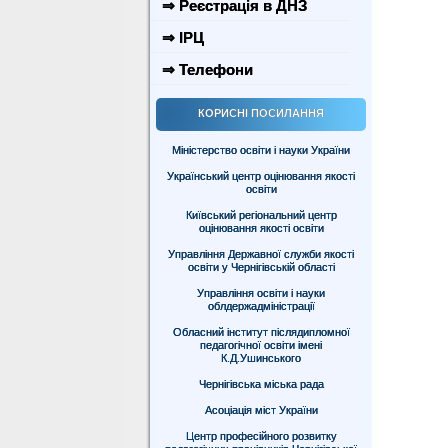
⇒ Реєстрація в ДНЗ
⇒ ІРЦ
⇒ Телефони
КОРИСНІ ПОСИЛАННЯ
Міністерство освіти і науки України
Український центр оцінювання якості
освіти
Київський регіональний центр
оцінювання якості освіти
Управління Державної служби якості
освіти у Чернігівській області
Управління освіти і науки
облдержадміністрації
Обласний інститут післядипломної
педагогічної освіти імені
К.Д.Ушинського
Чернігівська міська рада
Асоціація міст України
Центр професійного розвитку