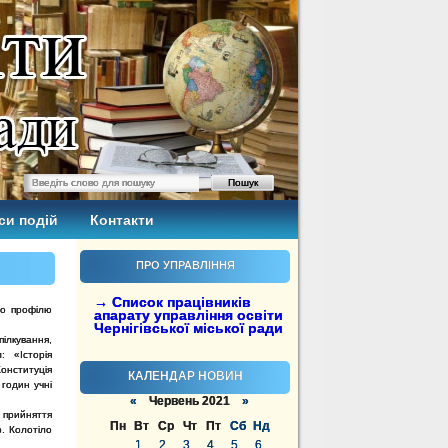
си подій
Контакти
ПРО УПРАВЛІННЯ
→ Список працівників
го профілю
апарату управління освіти
Чернігівської міської ради
ілкування,
: «Історія
Конституція
КАЛЕНДАР НОВИН
годин учні
«
Червень 2021
»
 прийняття
Пн
Вт
Ср
Чт
Пт
Сб
Нд
ер. Колотіло
1
2
3
4
5
6