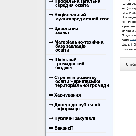
⇒ Профільна загальна
-узяли уча
середня освіта
кл. (кл. к
-стали ак
⇒ Національний
Приходько 
мультипредметний тест
кл. (кл. к
-пройшли
⇒ Цивільний
малюнках»,
захист
Педагогіч
сайті
www
⇒ Матеріально-технічна
Шкільні б
база закладів
освіти
Конституц
⇒ Шкільний
громадський
Опублі
бюджет
⇒ Стратегія розвитку
освіти Чернігівської
територіальної громади
⇒ Харчування
⇒ Доступ до публічної
інформації
⇒ Публічні закупівлі
⇒ Вакансії