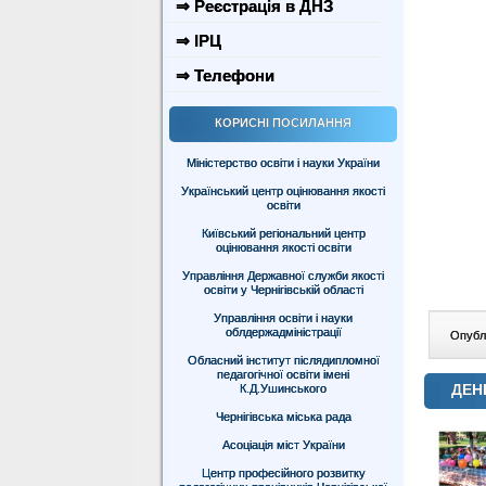
⇒ Реєстрація в ДНЗ
⇒ ІРЦ
⇒ Телефони
КОРИСНІ ПОСИЛАННЯ
Міністерство освіти і науки України
Український центр оцінювання якості
освіти
Київський регіональний центр
оцінювання якості освіти
Управління Державної служби якості
освіти у Чернігівській області
Управління освіти і науки
облдержадміністрації
Опублі
Обласний інститут післядипломної
педагогічної освіти імені
ДЕН
К.Д.Ушинського
Чернігівська міська рада
Асоціація міст України
Центр професійного розвитку