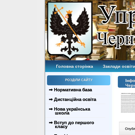
Головна сторінка
Заклади освіти
РОЗДІЛИ САЙТУ
Інфо
Черн
⇒ Нормативна база
⇒ Дистанційна освіта
⇒ Нова українська
школа
⇒ Вступ до першого
класу
Опублі