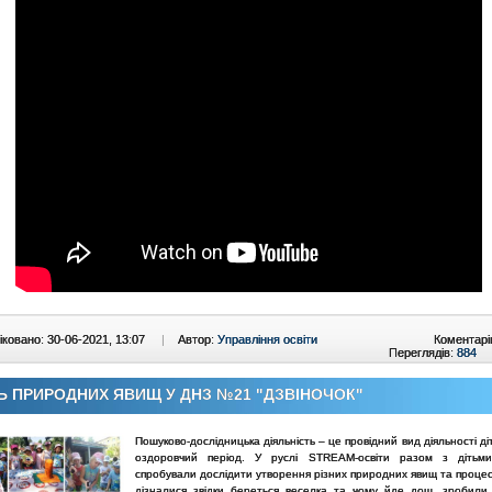
ковано: 30-06-2021, 13:07
|
Автор:
Управління освіти
Коментарі
Переглядів:
884
Ь ПРИРОДНИХ ЯВИЩ У ДНЗ №21 "ДЗВІНОЧОК"
Пошуково-дослідницька діяльність – це провідний вид діяльності діт
оздоровчий період. У руслі STREAM-освіти разом з дітьми
спробували дослідити утворення різних природних явищ та процес
дізналися звідки береться веселка та чому йде дощ, зробили