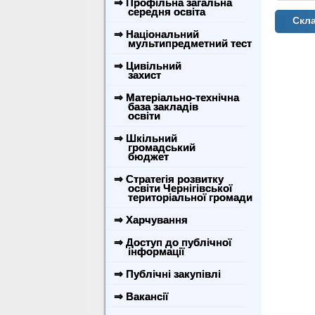
⇒ Профільна загальна
середня освіта
Скла
⇒ Національний
мультипредметний тест
⇒ Цивільний
захист
⇒ Матеріально-технічна
база закладів
освіти
⇒ Шкільний
громадський
бюджет
⇒ Стратегія розвитку
освіти Чернігівської
територіальної громади
⇒ Харчування
⇒ Доступ до публічної
інформації
⇒ Публічні закупівлі
⇒ Вакансії