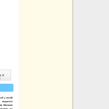
в:
0
|
ей у літній
 педагоги
ів. Малюки
 вулкан на