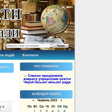
си подій
Контакти
міста
ПРО УПРАВЛІННЯ
→ Список працівників
апарату управління освіти
Чернігівської міської ради
КАЛЕНДАР НОВИН
«
Червень 2021
»
Пн
Вт
Ср
Чт
Пт
Сб
Нд
в:
0
|
1
2
3
4
5
6