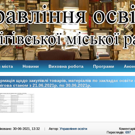
 міста
Новини
Виховна робота
Програми
Анон
рмація щодо закупівлі товарів, матеріалів по закладах освіти 
ігова станом з 21.06.2021р. по 30.06.2021р.
ковано: 30-06-2021, 13:32
|
Автор:
Управління освіти
Коментарі
Переглядів:
697