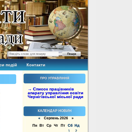
си подій
Контакти
ПРО УПРАВЛІННЯ
→ Список працівників
апарату управління освіти
Чернігівської міської ради
КАЛЕНДАР НОВИН
«
Серпень 2026 »
Пн
Вт
Ср
Чт
Пт
Сб
Нд
1
2