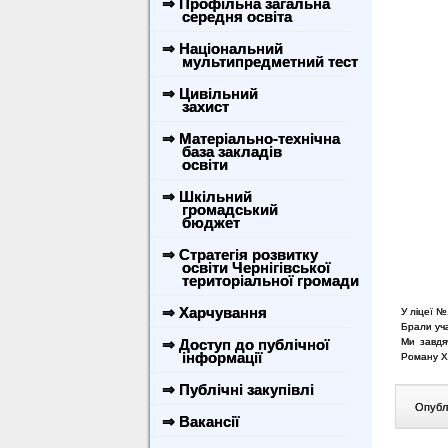
⇒ Профільна загальна
середня освіта
⇒ Національний
мультипредметний тест
⇒ Цивільний
захист
⇒ Матеріально-технічна
база закладів
освіти
⇒ Шкільний
громадський
бюджет
⇒ Стратегія розвитку
освіти Чернігівської
територіальної громади
⇒ Харчування
У ліцеї №
Брали уча
⇒ Доступ до публічної
Ми завдя
інформації
Роману Ха
⇒ Публічні закупівлі
Опублі
⇒ Вакансії