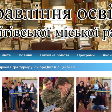
 міста
Новини
Виховна робота
Програми
Анон
іркова гра турніру юніор-Quiz в ліцеї №15