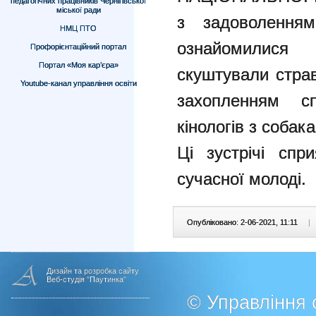
педагогічних працівників Чернігівської
міської ради
з задоволенням
НМЦ ПТО
ознайомилися
Профорієнтаційний портал
Портал «Моя кар’єра»
скуштували страв
Youtube-канал управління освіти
захопленням сп
кінологів з собак
Ці зустрічі спр
сучасної молоді.
Опубліковано: 2-06-2021, 11:11
|
Дизайн та розробка сайту
Веб-студія "Паутинка"
© Управління о