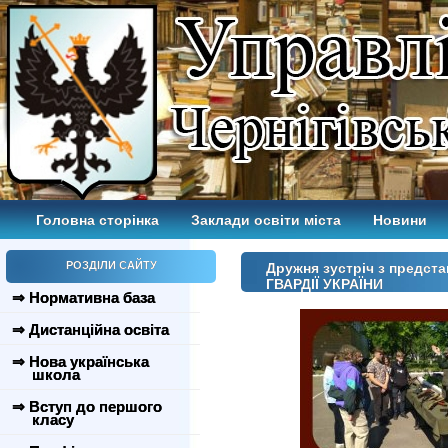
Головна сторінка
Заклади освіти міста
Новини
РОЗДІЛИ САЙТУ
Дружня зустріч з предст
ГВАРДІЇ УКРАЇНИ
⇒ Нормативна база
⇒ Дистанційна освіта
⇒ Нова українська
школа
⇒ Вступ до першого
класу