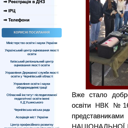
⇒ Реєстрація в ДНЗ
⇒ ІРЦ
⇒ Телефони
КОРИСНІ ПОСИЛАННЯ
Міністерство освіти і науки України
Український центр оцінювання якості
освіти
Київський регіональний центр
оцінювання якості освіти
Управління Державної служби якості
освіти у Чернігівській області
Управління освіти і науки
облдержадміністрації
Вже стало добр
Обласний інститут післядипломної
педагогічної освіти імені
К.Д.Ушинського
освіти НВК №16 
Чернігівська міська рада
представникам
Асоціація міст України
НАЦІОНАЛЬНОЇ ГВ
Центр професійного розвитку