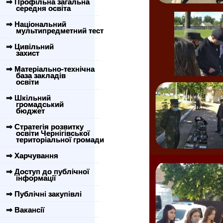
⇒ Профільна загальна
середня освіта
⇒ Національний
мультипредметний тест
⇒ Цивільний
захист
⇒ Матеріально-технічна
база закладів
освіти
⇒ Шкільний
громадський
бюджет
⇒ Стратегія розвитку
освіти Чернігівської
територіальної громади
⇒ Харчування
⇒ Доступ до публічної
інформації
⇒ Публічні закупівлі
⇒ Вакансії