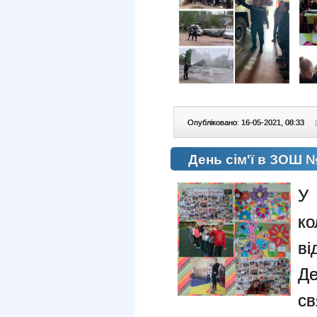
Опубліковано: 16-05-2021, 08:33
|
День сім'ї в ЗОШ 
У 
ко
ві
Де
св