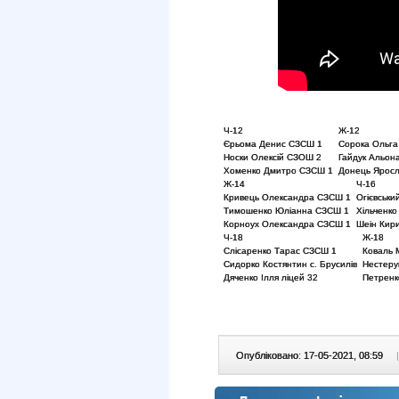
Ч-12
Ж-12
Єрьома Денис СЗСШ 1
Сорока Ольг
Носки Олексій СЗОШ 2
Гайдук Альон
Хоменко Дмитро СЗСШ 1
Донець Яросл
Ж-14
Ч-16
Кривець Олександра СЗСШ 1
Огієвськ
Тимошенко Юліанна СЗСШ 1
Хільченко
Корноух Олександра СЗСШ 1
Шеін Кир
Ч-18
Ж-18
Слісаренко Тарас СЗСШ 1
Коваль 
Сидорко Костянтин с. Брусилів
Нестеру
Дяченко Ілля ліцей 32
Петренк
Опубліковано: 17-05-2021, 08:59
|