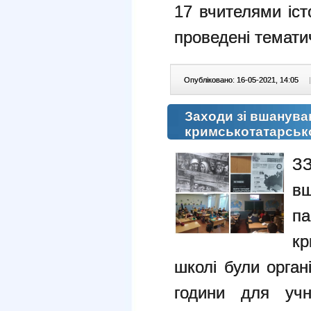
17 вчителями іст
проведені темати
Опубліковано: 16-05-2021, 14:05
|
Заходи зі вшанува
кримськотатарсько
З
вш
п
кр
школі були органі
години для учн