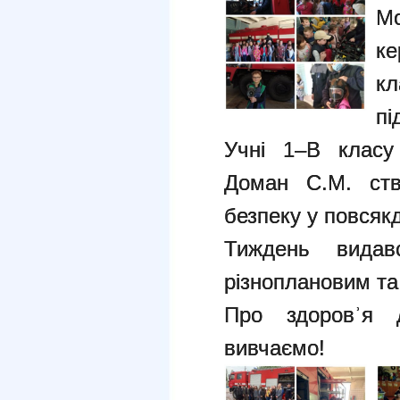
М
ке
кл
пі
Учні 1–В класу
Доман С.М. ств
безпеку у повсяк
Тиждень видав
різноплановим та
Про здоровʾя 
вивчаємо!