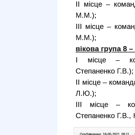
ІІ місце – кома
М.М.);
ІІІ місце – кома
М.М.);
вікова група 8 –
І місце – ко
Степаненко Г.В.);
ІІ місце – коман
Л.Ю.);
ІІІ місце – ко
Степаненко Г.В., 
Опубліковано: 18-05-2021, 09:11
|