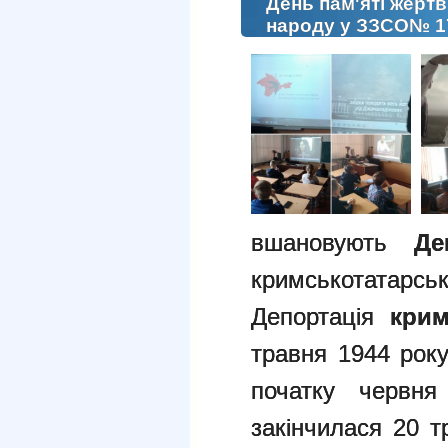
День пам'яті жерт
народу у ЗЗСО№ 1
вшановують
Де
кримськот
Депортація
крим
травня 1944 року
початку червня
закінчилася 20 