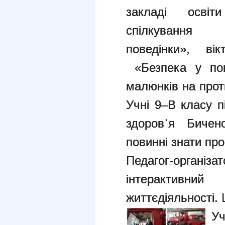
закладі осві
спілкуванн
поведінки»,
ві
«Безпека у пов
малюнків на прот
Учні 9–В класу п
здоровʾя Бичено
повинні знати пр
Педагог-органі
інтерактивний
життєдіяльності.
У