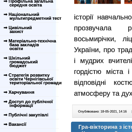
⇒ Профільна загальна
середня освіта
⇒ Національний
історії навчальн
мультипредметний тест
прозвучала р
⇒ Цивільний
захист
восьмирічки, л
⇒ Матеріально-технічна
база закладів
України, про тра
освіти
⇒ Шкільний
і мудрих вчител
громадський
бюджет
гордістю міста 
⇒ Стратегія розвитку
освіти Чернігівської
відповідні кос
територіальної громади
атмосферу та дух
⇒ Харчування
⇒ Доступ до публічної
інформації
Опубліковано: 18-05-2021, 14:16
|
⇒ Публічні закупівлі
⇒ Вакансії
Гра-вікторина з іс