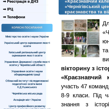
«Краєзнавчий кале
⇒ Реєстрація в ДНЗ
«Чернігівський це
⇒ ІРЦ
краєзнавства та в
⇒ Телефони
Д
КОРИСНІ ПОСИЛАННЯ
«Ч
Міністерство освіти і науки України
юн
Український центр оцінювання якості
освіти
т
Київський регіональний центр
оцінювання якості освіти
ви
Управління Державної служби якості
освіти у Чернігівській області
вікторину з іст
Управління освіти і науки
облдержадміністрації
«Краєзнавчий 
Обласний інститут післядипломної
педагогічної освіти імені
участь 47 команд у
К.Д.Ушинського
Чернігівська міська рада
8-9 класи. Під ч
Асоціація міст України
знання з історі
Центр професійного розвитку