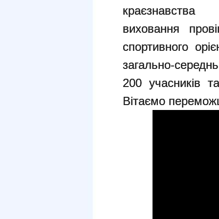
краєзнавства т
виховання прові
спортивного оріє
загально-середнь
200 учасників т
Вітаємо переможц