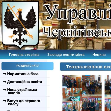
Головна сторінка
Заклади освіти міста
Новини
РОЗДІЛИ САЙТУ
Театралізована ек
⇒ Нормативна база
⇒ Дистанційна освіта
⇒ Нова українська
школа
⇒ Вступ до першого
класу