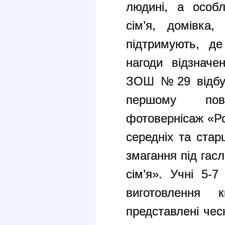
людині, а особл
сім’я, домівка
підтримують, д
нагоди відзначе
ЗОШ №29 відбул
першому пов
фотовернісаж «Ро
середніх та стар
змагання під гас
сім’я». Учні 5-
виготовлення 
представлені чес