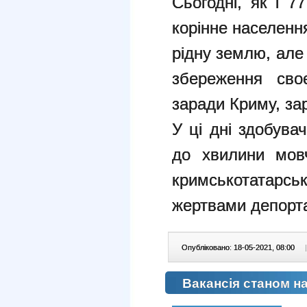
Сьогодні, як і 7
корінне населенн
рідну землю, але
збереження своє
заради Криму, за
У ці дні здобув
до хвилини мовч
кримськотатарс
жертвами депорта
Опубліковано: 18-05-2021, 08:00
|
Вакансія станом на 