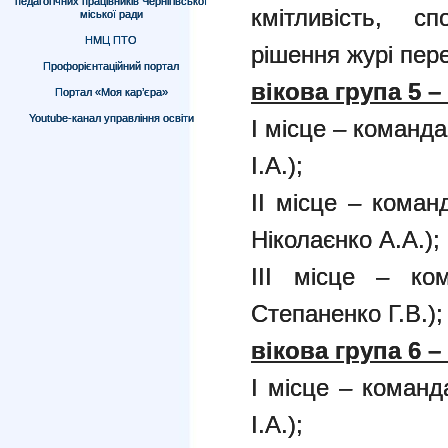
педагогічних працівників Чернігівської
кмітливість, сп
міської ради
НМЦ ПТО
рішення журі пер
Профорієнтаційний портал
вікова група 5 –
Портал «Моя кар’єра»
Youtube-канал управління освіти
І місце – команд
І.А.);
ІІ місце – коман
Ніколаєнко А.А.);
ІІІ місце – ком
Степаненко Г.В.);
вікова група 6 –
І місце – команд
І.А.);