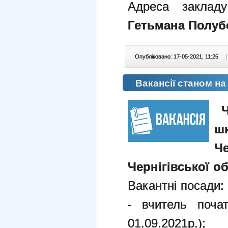
Адреса заклад
Гетьмана Полубо
Опубліковано: 17-05-2021, 11:25
|
Вакансії станом на 
Ч
ш
Ч
Чернігівської об
Вакантні посади:
- вчитель поча
01.09.2021р.);