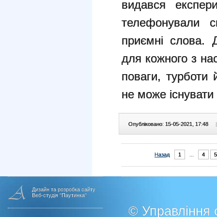
видався експер
телефонували с
приємні слова. 
для кожного з нас
поваги, турботи 
не може існувати
Опубліковано: 15-05-2021, 17:48
|
Назад
1
...
4
5
Дизайн та розробка сайту
Веб-студія "Паутинка"
© Управління о