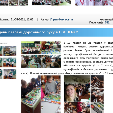
ковано: 21-05-2021, 12:03
|
Автор:
Управління освіти
Коментарі
Переглядів:
741
день безпеки дорожнього руху в СЗОШ № 2
З 17 травня по 21 травня у закла
пройшов Тиждень безпеки дорожньог
рамках Тижня були організовані і 
заходи:
профілактичні бесіди з пита
дорожнього руху учителями основ здо
9 класи);
організована виставка дитячи
«Безпека на дорозі» (1 – 7 класи)
мультфільмів з безпеки дорожнього р
класи);
Єдиний національний урок «Будь помітним на дорозі» (1 – 11 кла