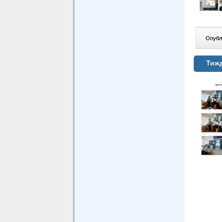
Опублі
Тиж