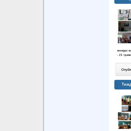
конкурс м
- 21 трав
Опублі
Тиж