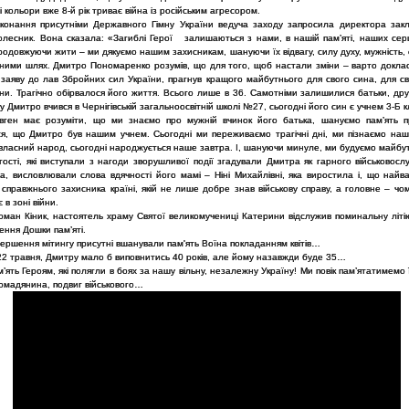
і кольори вже 8-й рік триває війна із російським агресором.
конання присутніми Державного Гімну України ведуча заходу запросила директора закл
олесник. Вона сказала: «Загиблі Герої залишаються з нами, в нашій памʼяті, наших сер
родовжуючи жити – ми дякуємо нашим захисникам, шануючи їх відвагу, силу духу, мужність, с
ними шлях. Дмитро Пономаренко розумів, що для того, щоб настали зміни – варто доклас
заяву до лав Збройних сил України, прагнув кращого майбутнього для свого сина, для сво
ни. Трагічно обірвалося його життя. Всього лише в 36. Самотніми залишилися батьки, дру
у Дмитро вчився в Чернігівській загальноосвітній школі №27, сьогодні його син є учнем 3-Б 
вген має розуміти, що ми знаємо про мужній вчинок його батька, шануємо памʼять п
я, що Дмитро був нашим учнем. Сьогодні ми переживаємо трагічні дні, ми пізнаємо наш
власний народ, сьогодні народжується наше завтра. І, шануючи минуле, ми будуємо майбу
ості, які виступали з нагоди зворушливої події згадували Дмитра як гарного військовосл
а, висловлювали слова вдячності його мамі – Ніні Михайлівні, яка виростила і, що найва
справжнього захисника країні, якій не лише добре знав військову справу, а головне – чо
 в зоні війни.
ман Кіник, настоятель храму Святої великомучениці Катерини відслужив поминальну літію
ення Дошки пам’яті.
ершення мітингу присутні вшанували пам'ять Воїна покладанням квітів…
22 травня, Дмитру мало б виповнитись 40 років, але йому назавжди буде 35…
’ять Героям, які полягли в боях за нашу вільну, незалежну Україну! Ми повік пам’ятатимемо 
ромадянина, подвиг військового…