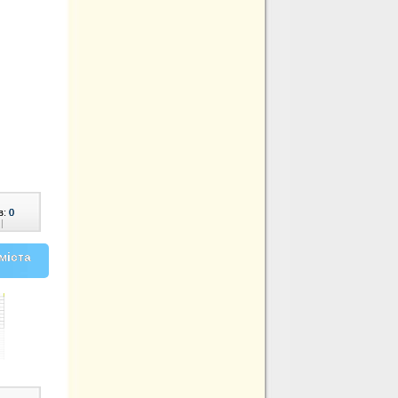
в:
0
|
міста