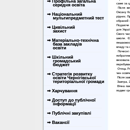
⇒ Профільна загальна
саме за ц
середня освіта
Після ви
Оксану К
⇒ Національний
рідних. П
мультипредметний тест
обраний 
Подаючи 
⇒ Цивільний
для Украї
захист
Свого час
школи. Є
⇒ Матеріально-технічна
пишаємос
база закладів
освіти
владу та 
Почесні г
побратим
⇒ Шкільний
громадський
виховала 
бюджет
перебуває
Отець Ро
⇒ Стратегія розвитку
чин освяч
освіти Чернігівської
Після зав
територіальної громади
Завтра, 
Вічна пам
⇒ Харчування
подвиг г
⇒ Доступ до публічної
інформації
⇒ Публічні закупівлі
⇒ Вакансії