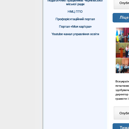
педагогічних працівників Чернігівської
Опублі
міської ради
НМЦ ПТО
Ліце
Профорієнтаційний портал
Портал «Моя кар’єра»
Youtube-канал управління освіти
Всеукраїн
початков
здобувач
директор 
грамоти і
Опублі
Тиж