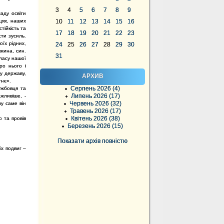
3
4
5
6
7
8
9
аду освіти
цях, наших
10
11
12
13
14
15
16
тійкість та
17
18
19
20
21
22
23
ти зусиль.
їх рідних,
24
25
26
27
28
29
30
жина, син.
31
класу нашої
ро нього і
у державу,
АРХИВ
тнє».
Серпень 2026 (4)
ужбовця та
Липень 2026 (17)
жливіше, -
Червень 2026 (32)
му саме він
Травень 2026 (17)
Квітень 2026 (38)
 та провів
Березень 2026 (15)
Показати архів повністю
їх подвиг –