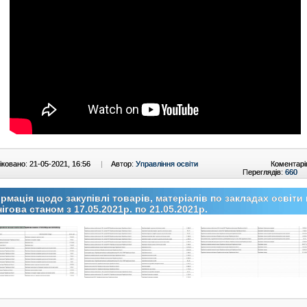
ковано: 21-05-2021, 16:56
|
Автор:
Управління освіти
Коментарі
Переглядів:
660
рмація щодо закупівлі товарів, матеріалів по закладах освіти 
ігова станом з 17.05.2021р. по 21.05.2021р.