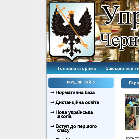
Головна сторінка
Заклади освіти
РОЗДІЛИ САЙТУ
Геро
⇒ Нормативна база
⇒ Дистанційна освіта
⇒ Нова українська
школа
⇒ Вступ до першого
класу
Урочистос