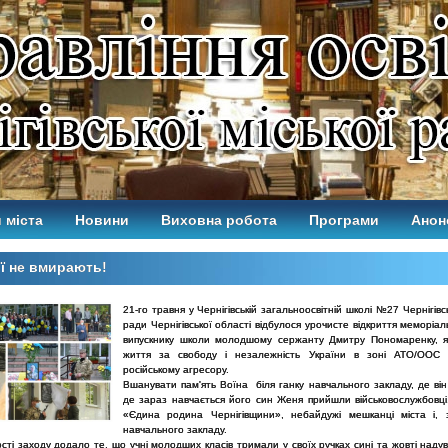
 міста
Новини
Виховна робота
Програми
Анон
ї не вмирають!
21-го травня у Чернігівській загальноосвітній школі №27 Чернігівсь
ради Чернігівської області відбулося урочисте відкриття меморіа
випускнику школи молодшому сержанту Дмитру Пономаренку, я
життя за свободу і незалежність України в зоні АТО/ООС у
російському агресору.
Вшанувати пам'ять Воїна біля ганку навчального закладу, де він
де зараз навчається його син Женя прийшли військовослужбовці
«Єдина родина Чернігівщини», небайдужі мешканці міста і, з
навчального закладу.
ті заходу додало те, що учні молодших класів тримали у своїх ручках сині та жовті надув