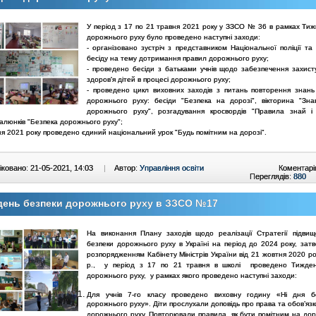
У період з 17 по 21 травня 2021 року у ЗЗСО № 36 в рамках Тиж
дорожнього руху було проведено наступні заходи:
- організовано зустріч з представником Національної поліції та
бесіду на тему дотримання правил дорожнього руху;
- проведено бесіди з батьками учнів щодо забезпечення захист
здоров'я дітей в процесі дорожнього руху;
- проведено цикл виховних заходів з питань повторення знань
дорожнього руху: бесіди "Безпека на дорозі", вікторина "Зна
дорожнього руху", розгадування кросвордів "Правила знай і 
алюнків "Безпека дорожнього руху";
ня 2021 року проведено єдиний національний урок "Будь помітним на дорозі".
ковано: 21-05-2021, 14:03
|
Автор:
Управління освіти
Коментарі
Переглядів:
880
день безпеки дорожнього руху в ЗЗСО №17
На виконання Плану заходів щодо реалізації Стратегії підвищ
безпеки дорожнього руху в Україні на період до 2024 року, зат
розпорядженням Кабінету Міністрів України від 21 жовтня 2020 р
р., у період з 17 по 21 травня в школі проведено Тижден
дорожнього руху, у рамках якого проведено наступні заходи:
Для учнів 7-го класу проведено виховну годину «Ні дня б
дорожнього руху». Діти прослухали доповідь про права та обов’язк
дорожнього руху. Повторювали правила, як бути помітним на дор