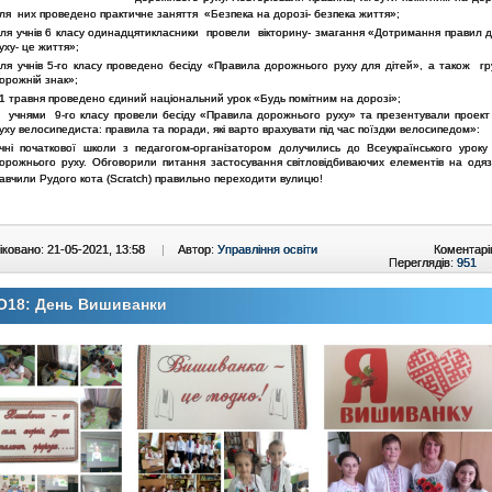
ля них проведено практичне заняття «Безпека на дорозі- безпека життя»;
ля учнів 6 класу одинадцятикласники провели вікторину- змагання «Дотримання правил 
уху- це життя»;
ля учнів 5-го класу проведено бесіду «Правила дорожнього руху для дітей», а також гр
орожній знак»;
1 травня проведено єдиний національний урок «Будь помітним на дорозі»;
 учнями 9-го класу провели бесіду «Правила дорожнього руху» та презентували проек
уху велосипедиста: правила та поради, які варто врахувати під час поїздки велосипедом»:
чні початкової школи з педагогом-організатором долучились до Всеукраїнського уроку
орожнього руху. Обговорили питання застосування світловідбиваючих елементів на одязі
авчили Рудого кота (Scratch) правильно переходити вулицю!
ковано: 21-05-2021, 13:58
|
Автор:
Управління освіти
Коментарі
Переглядів:
951
О18: День Вишиванки