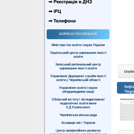
⇒ Реєстрація в ДНЗ
⇒ ІРЦ
⇒ Телефони
КОРИСНІ ПОСИЛАННЯ
Міністерство освіти і науки України
Український центр оцінювання якості
освіти
Київський регіональний центр
оцінювання якості освіти
Опублі
Управління Державної служби якості
освіти у Чернігівській області
Інфо
Управління освіти і науки
Черн
облдержадміністрації
Обласний інститут післядипломної
педагогічної освіти імені
К.Д.Ушинського
Чернігівська міська рада
Асоціація міст України
Центр професійного розвитку