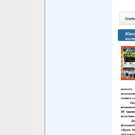
Опублі
Ювіл
коле
кожного
кольорови
символ на
Щороку, у
вишиванки
20 травн
колегіумн
До свята
флешмоб 
«Душа Ук
«Безцінни