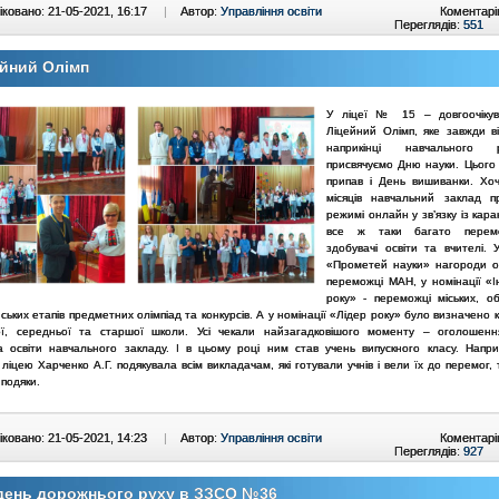
ковано: 21-05-2021, 16:17
|
Автор:
Управління освіти
Коментарі
Переглядів:
551
йний Олімп
У ліцеї № 15 – довгоочікув
Ліцейний Олімп, яке завжди в
наприкінці навчального
присвячуємо Дню науки. Цього 
припав і День вишиванки. Хоч
місяців навчальний заклад 
режимі онлайн у зв’язку із кар
все ж таки багато перем
здобувачі освіти та вчителі. 
«Прометей науки» нагороди 
переможці МАН, у номінації «І
року» - переможці міських, о
ських етапів предметних олімпіад та конкурсів. А у номінації «Лідер року» було визначено 
ої, середньої та старшої школи. Усі чекали найзагадковішого моменту – оголошен
а освіти навчального закладу. І в цьому році ним став учень випускного класу. Наприк
ліцею Харченко А.Г. подякувала всім викладачам, які готували учнів і вели їх до перемог,
 подяки.
ковано: 21-05-2021, 14:23
|
Автор:
Управління освіти
Коментарі
Переглядів:
927
день дорожнього руху в ЗЗСО №36