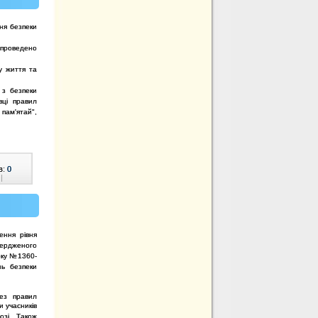
ня безпеки
 проведено
у життя та
 з безпеки
вці правил
пам'ятай",
в:
0
|
ення рівня
вердженого
оку №1360-
ь безпеки
ез правил
и учасників
озі. Також