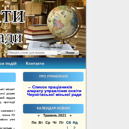
си подій
Контакти
ПРО УПРАВЛІННЯ
→ Список працівників
кої міської
апарату управління освіти
льної дошки
Чернігівської міської ради
кий віддав
 протидії
КАЛЕНДАР НОВИН
 навчався і
, члени ГО
«
Травень 2021
»
вісно учні
Пн
Вт
Ср
Чт
Пт
Сб
Нд
1
2
ні кульки –