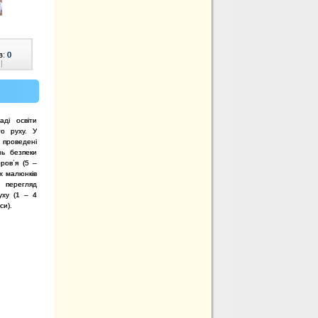
в:
0
|
ді освіти
о руху. У
проведені
нь безпеки
ровʾя (5 –
х малюнків
;
перегляд
уху (1 – 4
си).