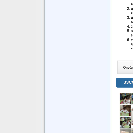
д
Д
р
Д
д
2
З
р
У
д
н
Опублі
ЗЗС