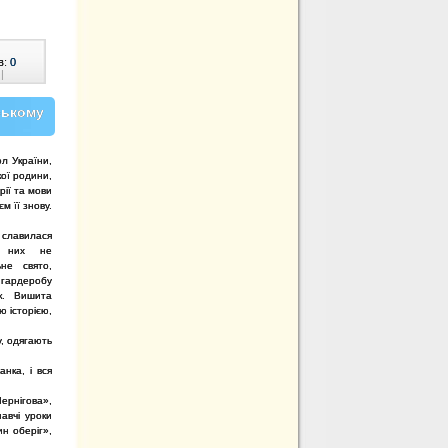
в:
0
|
ському
л України,
ої родини,
рії та мови
м її знову.
славилася
з них не
не свято,
 гардеробу
к. Вишита
ю історією,
у, одягають
нка, і вся
ернігова»,
авчі уроки
н оберіг»,