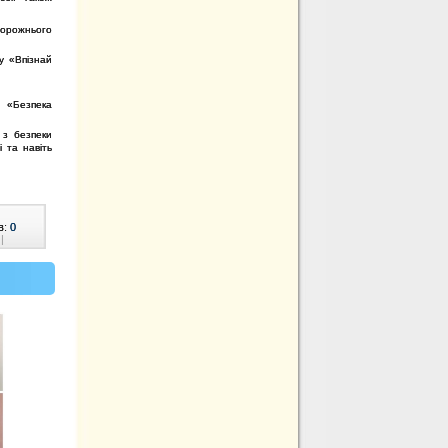
дорожнього
у «Впізнай
т «Безпека
 з безпеки
 та навіть
в:
0
|