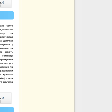
в:
0
|
ане свято
ідзначаємо
 року та
року якраз
а декілька
працював у
антином, та
ог мають
У номінації
отримували
нтелектуал
бласних та
кращі класи
ня кращого
інці свята
 та вручила
в:
0
|