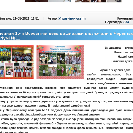
ковано: 21-05-2021, 11:51
|
Автор:
Управління освіти
Коментарі
Переглядів:
834
ейний 15-й Всесвітній день вишиванки відзначили в Чернігів
гіумі №11
Вишиванка – симво
Кожної велик
Нашої істо
Залюбки вдягає
Україна з давніх-давен 
своїми вишиванками, бе
обходиться жодне національ
вони є невід'ємним елементом
 українця, нею оздоблюють інтер'єр, без вишитого рушника важко уявити будино
ми нитками чи бісером сорочка сьогодні - це не просто модний бренд, а традиція з віково
ціональної приналежності й гордості, стан душі.
 третій четвер травня, українці в усіх куточках світу, від малечі до людей поважного вік
 на знак єдності нашого народу й національної самобутності.
я
у Чернігівському колегіумі №11 відбувся
День вишиванки
.
Дрес-кодом дня була вишива
а родина замайоріла різнобарвними візерунками української вишивки.
 було проведено ряд заходів: челендж «Селфі у вишиванці на фоні визначних місць Ч
«Код єдності», музичний флешмоб «Одягни вишиванку, країно моя!», музейні, народозн
раїни цвіте вишиванками», виховні заходи «Чарівна краса вишиванки», «Вишиванка - мами
й спадок українців»