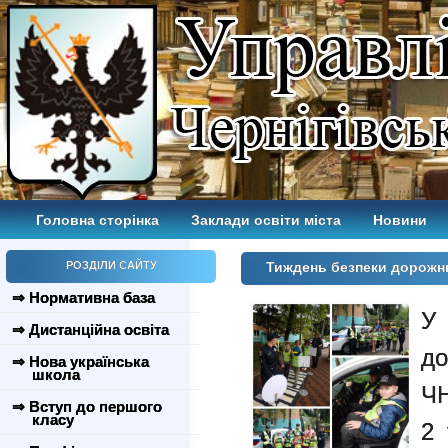
Головна сторінка
Заклади освіти міста
Новини
РОЗДІЛИ САЙТУ
Тиждень безпеки дорожн
⇒ Нормативна база
У
⇒ Дистанційна освіта
до
⇒ Нова українська
школа
ЧН
⇒ Вступ до першого
класу
2 