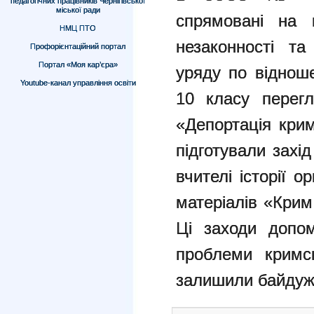
педагогічних працівників Чернігівської
міської ради
спрямовані на 
НМЦ ПТО
незаконності та
Профорієнтаційний портал
Портал «Моя кар’єра»
уряду по віднош
Youtube-канал управління освіти
10 класу перег
«Депортація крим
підготували захі
вчителі історії о
матеріалів «Крим
Ці заходи допом
проблеми кримсь
залишили байдуж