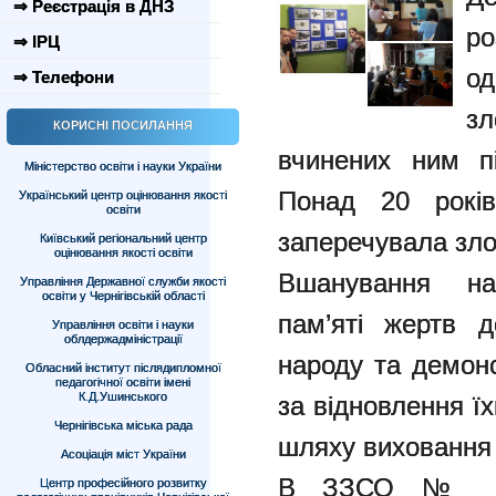
⇒ Реєстрація в ДНЗ
ро
⇒ ІРЦ
од
⇒ Телефони
зл
КОРИСНІ ПОСИЛАННЯ
вчинених ним пі
Міністерство освіти і науки України
Понад 20 років
Український центр оцінювання якості
освіти
заперечувала зло
Київський регіональний центр
оцінювання якості освіти
Вшанування на
Управління Державної служби якості
освіти у Чернігівській області
пам’яті жертв д
Управління освіти і науки
облдержадміністрації
народу та демонс
Обласний інститут післядипломної
педагогічної освіти імені
К.Д.Ушинського
за відновлення ї
Чернігівська міська рада
шляху виховання 
Асоціація міст України
В ЗЗСО № 21 
Центр професійного розвитку