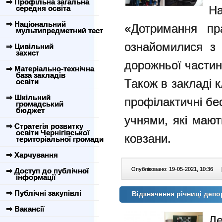
⇒ Профільна загальна
На
середня освіта
⇒ Національний
«Дотримання пр
мультипредметний тест
ознайомилися з 
⇒ Цивільний
захист
дорожньої частин
⇒ Матеріально-технічна
база закладів
Також в закладі к
освіти
⇒ Шкільний
профілактичні бе
громадський
бюджет
учнями, які мают
⇒ Стратегія розвитку
освіти Чернігівської
ковзани.
територіальної громади
⇒ Харчування
Опубліковано: 19-05-2021, 10:36
|
⇒ Доступ до публічної
інформації
⇒ Публічні закупівлі
Відзначення річниці депо
⇒ Вакансії
Д