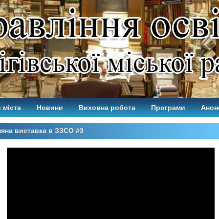
 міста
Новини
Виховна робота
Програми
Анон
яна виставка в ЗЗСО #3