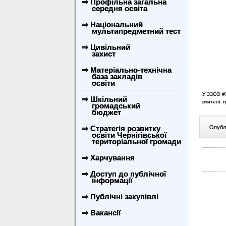
⇒ Профільна загальна
середня освіта
⇒ Національний
мультипредметний тест
⇒ Цивільний
захист
⇒ Матеріально-технічна
база закладів
освіти
У ЗЗСО #3
⇒ Шкільний
вчителі п
громадський
бюджет
⇒ Стратегія розвитку
Опублі
освіти Чернігівської
територіальної громади
⇒ Харчування
⇒ Доступ до публічної
інформації
⇒ Публічні закупівлі
⇒ Вакансії