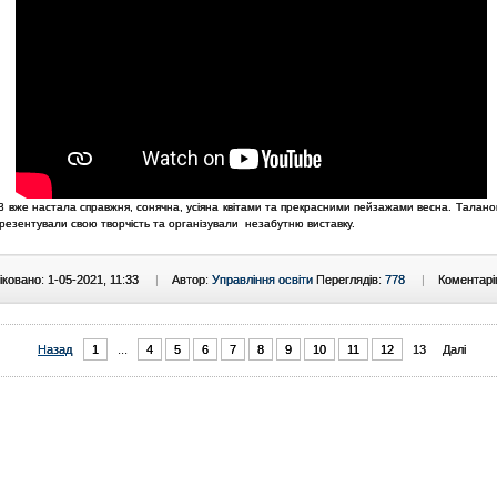
 вже настала справжня, сонячна, усіяна квітами та прекрасними пейзажами весна. Таланов
резентували свою творчість та організували незабутню виставку.
ковано: 1-05-2021, 11:33
|
Автор:
Управління освіти
Переглядів:
778
|
Коментарі
Назад
1
...
4
5
6
7
8
9
10
11
12
13
Далі