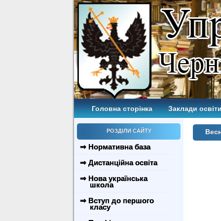
Головна сторінка
Заклади освіти
РОЗДІЛИ САЙТУ
Весн
⇒ Нормативна база
⇒ Дистанційна освіта
⇒ Нова українська
школа
⇒ Вступ до першого
класу