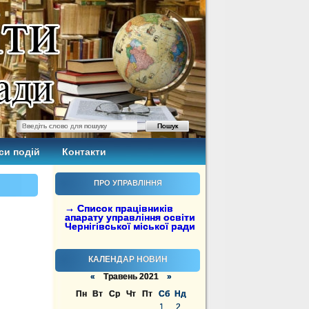
си подій
Контакти
ПРО УПРАВЛІННЯ
→ Список працівників
апарату управління освіти
Чернігівської міської ради
КАЛЕНДАР НОВИН
«
Травень 2021
»
Пн
Вт
Ср
Чт
Пт
Сб
Нд
1
2