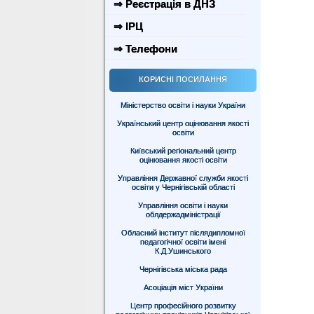
⇒ Реєстрація в ДНЗ
⇒ ІРЦ
⇒ Телефони
КОРИСНІ ПОСИЛАННЯ
Міністерство освіти і науки України
Український центр оцінювання якості
освіти
Київський регіональний центр
оцінювання якості освіти
Управління Державної служби якості
освіти у Чернігівській області
Управління освіти і науки
облдержадміністрації
Обласний інститут післядипломної
педагогічної освіти імені
К.Д.Ушинського
Чернігівська міська рада
Асоціація міст України
Центр професійного розвитку