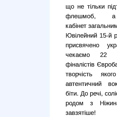
що не тільки пі
флешмоб, 
кабінет загальн
Ювілейний 15-й р
присвячено укр
чекаємо 22 
фіналістів Євроб
творчість яко
автентичний во
біти. До речі, со
родом з Ніжин
завзятіше!