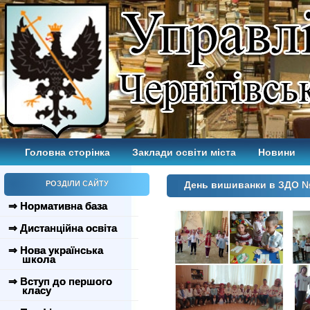
Головна сторінка
Заклади освіти міста
Новини
РОЗДІЛИ САЙТУ
День вишиванки в ЗДО №
⇒ Нормативна база
⇒ Дистанційна освіта
⇒ Нова українська
школа
⇒ Вступ до першого
класу