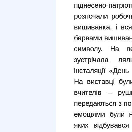
піднесено-патріо
розпочали робоч
вишиванка, і вс
барвами вишивано
символу. На п
зустрічала лял
інсталяції «Ден
На виставці були
вчителів – руш
передаються з по
емоціями були н
яких відбувавс