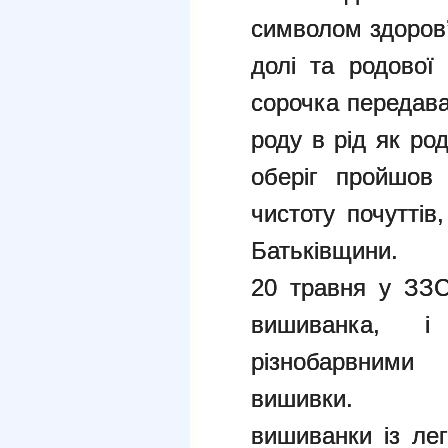
символом здоров’
долі та родової
сорочка передава
роду в рід як ро
оберіг пройшов 
чистоту почуттів
Батьківщини.
20 травня у ЗЗ
вишиванка, 
різнобарвними
вишивки. Пе
вишиванки із лег