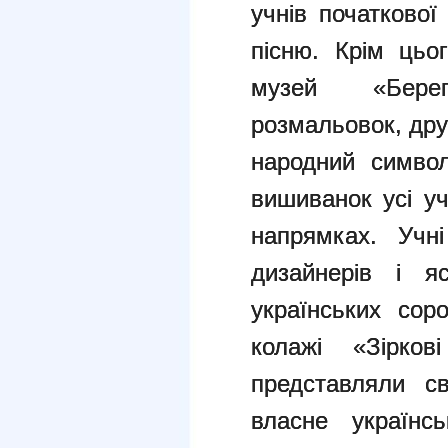
учнів початкової
пісню. Крім цьо
музей «Бере
розмальовок, друж
народний символ
вишиванок усі уч
напрямках. Учн
дизайнерів і я
українських сор
колажі «Зіркові
представляли с
власне українс