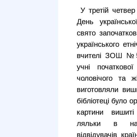
У третій четвер
День українськ
свято започатков
українського етні
вчителі ЗОШ №5
учні початково
чоловічого та ж
виготовляли виш
бібліотеці було о
картини вишиті
ляльки в нац
відвідувачів кра