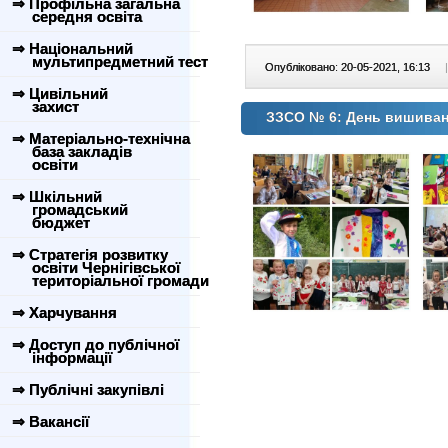
⇒ Профільна загальна
середня освіта
⇒ Національний
мультипредметний тест
Опубліковано: 20-05-2021, 16:13
|
⇒ Цивільний
захист
ЗЗСО № 6: День вишива
⇒ Матеріально-технічна
база закладів
освіти
⇒ Шкільний
громадський
бюджет
⇒ Стратегія розвитку
освіти Чернігівської
територіальної громади
⇒ Харчування
⇒ Доступ до публічної
інформації
⇒ Публічні закупівлі
⇒ Вакансії