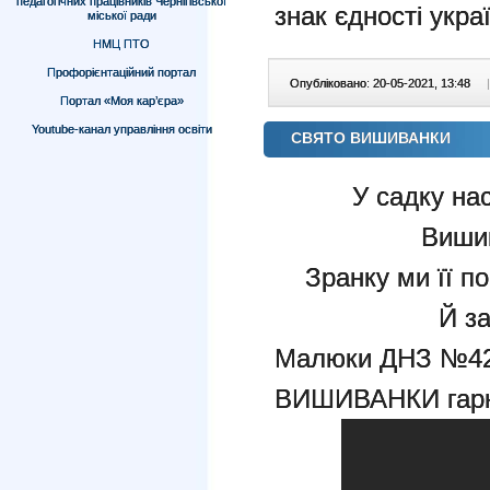
педагогічних працівників Чернігівської
знак єдності украї
міської ради
НМЦ ПТО
Профорієнтаційний портал
Опубліковано: 20-05-2021, 13:48
|
Портал «Моя кар’єра»
Youtube-канал управління освіти
СВЯТО ВИШИВАНКИ
У садку на
Вишив
Зранку ми її п
Й з
Малюки ДНЗ №42 
ВИШИВАНКИ гарн