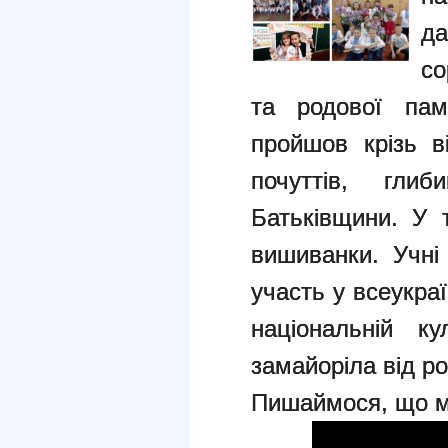
д
со
та родової пам’
пройшов крізь в
почуттів, гли
Батьківщини. У 
вишиванки. Учн
участь у всеукраї
національній к
замайоріла від р
Пишаймося, що ми