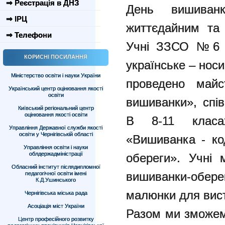
⇒ Реєстрація в ДНЗ
День вишиван
⇒ ІРЦ
життєдайним та 
⇒ Телефони
Учні ЗЗСО №6 д
КОРИСНІ ПОСИЛАННЯ
українське – нос
Міністерство освіти і науки України
проведено майс
Український центр оцінювання якості
освіти
вишиванки», спі
Київський регіональний центр
оцінювання якості освіти
В 8-11 класа
Управління Державної служби якості
освіти у Чернігівській області
«Вишиванка - код
Управління освіти і науки
облдержадміністрації
обереги». Учні
Обласний інститут післядипломної
вишиванки-обер
педагогічної освіти імені
К.Д.Ушинського
малюнки для вист
Чернігівська міська рада
Асоціація міст України
Разом ми зможем
Центр професійного розвитку