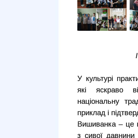
У культурі практ
які яскраво в
національну тра
приклад і підтве
Вишиванка – це 
з сивої давнини