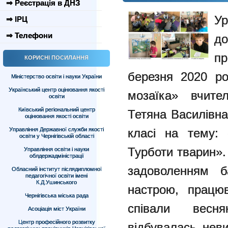
⇒ Реєстрація в ДНЗ
Ур
⇒ ІРЦ
⇒ Телефони
д
пр
КОРИСНІ ПОСИЛАННЯ
березня 2020 р
Міністерство освіти і науки України
Український центр оцінювання якості
мозаїка» вчите
освіти
Київський регіональний центр
Тетяна Василівна
оцінювання якості освіти
класі на тему: 
Управління Державної служби якості
освіти у Чернігівській області
Турботи тварин». 
Управління освіти і науки
облдержадміністрації
задоволенням б
Обласний інститут післядипломної
педагогічної освіти імені
К.Д.Ушинського
настрою, працюв
Чернігівська міська рада
співали весня
Асоціація міст України
Центр професійного розвитку
відбувалась нев