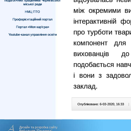
педагогічних працівників Чернігівської
міської ради
між окремими ви
НМЦ ПТО
інтерактивній ф
Профорієнтаційний портал
Портал «Моя кар’єра»
про турботи твар
Youtube-канал управління освіти
компонент для 
вихованців д
подобається навч
і вони з задово
заклад.
Опубліковано: 6-03-2020, 16:33
|
Дизайн та розробка сайту
Веб-студія "Паутинка"