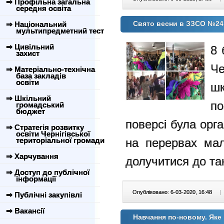
⇒ Профільна загальна
середня освіта
Свято весни в ЗЗСО №24
⇒ Національний
мультипредметний тест
⇒ Цивільний
8 
захист
Че
⇒ Матеріально-технічна
база закладів
освіти
шк
⇒ Шкільний
по
громадський
бюджет
поверсі була орг
⇒ Стратегія розвитку
освіти Чернігівської
на перервах мал
територіальної громади
⇒ Харчування
долучитися до та
⇒ Доступ до публічної
інформації
Опубліковано: 6-03-2020, 16:48
|
⇒ Публічні закупівлі
⇒ Вакансії
Навчання по-новому. Яке