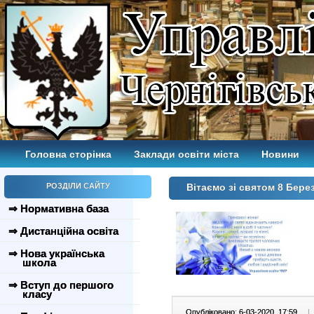
Головна сторінка
Заклади освіти міста
Новини
РОЗДІЛИ САЙТУ
Вітаємо зі святом 8 Бере
⇒ Нормативна база
⇒ Дистанційна освіта
⇒ Нова українська
школа
⇒ Вступ до першого
класу
Опубліковано: 6-03-2020, 17:59
|