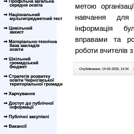
⇒ Профільна загальна
метою організаці
середня освіта
⇒ Національний
навчання для
мультипредметний тест
інформація бу
⇒ Цивільний
захист
вправами та ро
⇒ Матеріально-технічна
база закладів
роботи вчителів з
освіти
⇒ Шкільний
громадський
бюджет
Опубліковано: 14-03-2020, 14:34
|
⇒ Стратегія розвитку
освіти Чернігівської
територіальної громади
⇒ Харчування
⇒ Доступ до публічної
інформації
⇒ Публічні закупівлі
⇒ Вакансії