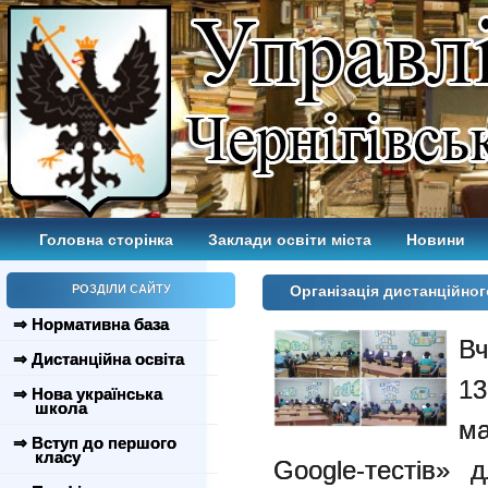
Головна сторінка
Заклади освіти міста
Новини
РОЗДІЛИ САЙТУ
Організація дистанційно
⇒ Нормативна база
Вч
⇒ Дистанційна освіта
13
⇒ Нова українська
школа
м
⇒ Вступ до першого
класу
Google-тестів» 