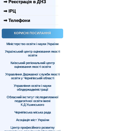
⇒ Реєстрація в ДНЗ
⇒ ІРЦ
⇒ Телефони
КОРИСНІ ПОСИЛАННЯ
Міністерство освіти і науки України
Український центр оцінювання якості
освіти
Київський регіональний центр
оцінювання якості освіти
Управління Державної служби якості
освіти у Чернігівській області
Управління освіти і науки
облдержадміністрації
Обласний інститут післядипломної
педагогічної освіти імені
К.Д.Ушинського
Чернігівська міська рада
Асоціація міст України
Центр професійного розвитку