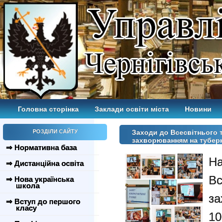
Головна сторінка
Заклади освіти міста
Новини
РОЗДІЛИ САЙТУ
Заходи до Всесвітнього т
захворюванням на тубер
⇒ Нормативна база
Н
⇒ Дистанційна освіта
Вс
⇒ Нова українська
школа
за
⇒ Вступ до першого
класу
1