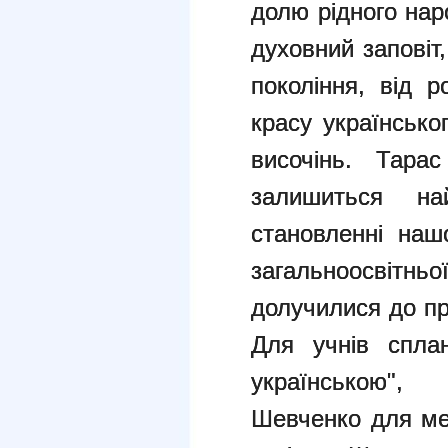
долю рідного на
духовний заповіт
покоління, від 
красу українсько
височінь. Тара
залишиться на
становленні нашо
загальноосвітн
долучилися до пр
Для учнів спла
українською",
Шевченко для ме