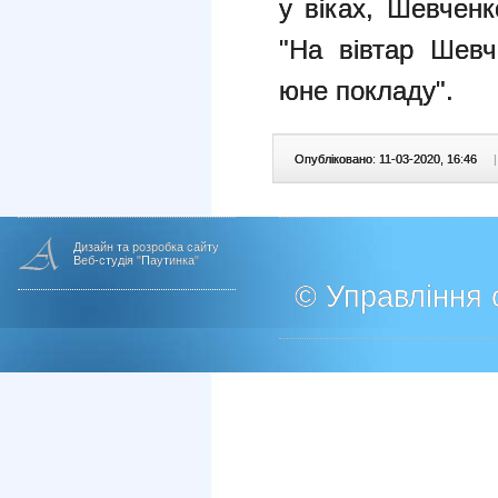
у віках, Шевченк
"На вівтар Шевч
юне покладу".
Опубліковано: 11-03-2020, 16:46
|
Дизайн та розробка сайту
Веб-студія "Паутинка"
© Управління о