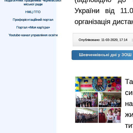
педагогічних працівників Чернігівської
міської ради
України від 11
НМЦ ПТО
організація диста
Профорієнтаційний портал
Портал «Моя кар’єра»
Youtube-канал управління освіти
Опубліковано: 11-03-2020, 17:14
|
Шевченківські дні у ЗОШ
Та
с
на
ж
ти