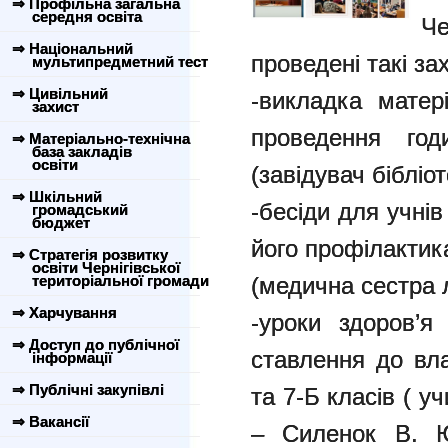
⇒ Профільна загальна
середня освіта
Че
⇒ Національний
проведені такі за
мультипредметний тест
⇒ Цивільний
-викладка матері
захист
проведення год
⇒ Матеріально-технічна
база закладів
освіти
(завідувач бібліо
⇒ Шкільний
-бесіди для учнів
громадський
бюджет
його профілактик
⇒ Стратегія розвитку
освіти Чернігівської
територіальної громади
(медична сестра л
⇒ Харчування
-уроки здоров’я
⇒ Доступ до публічної
ставлення до вла
інформації
⇒ Публічні закупівлі
та 7-Б класів ( уч
⇒ Вакансії
– Силенок В. Ю