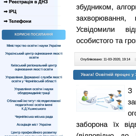
⇒ Реєстрація в ДНЗ
збудником, алго
⇒ ІРЦ
захворювання, 
⇒ Телефони
Усвідомили ві
КОРИСНІ ПОСИЛАННЯ
особистого та гро
Міністерство освіти і науки України
Український центр оцінювання якості
освіти
Опубліковано: 11-03-2020, 19:14
|
Київський регіональний центр
оцінювання якості освіти
Увага! Освітній процес у
Управління Державної служби якості
освіти у Чернігівській області
З
Управління освіти і науки
облдержадміністрації
з
Обласний інститут післядипломної
педагогічної освіти імені
К.Д.Ушинського
о
Чернігівська міська рада
заборона їх від
Асоціація міст України
Центр професійного розвитку
(відповідно до 