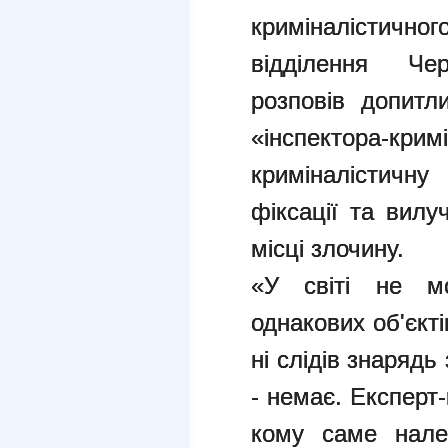
криміналістичн
відділення Черн
розповів допит
«інспектора-кри
криміналістичну
фіксації та вилу
місці злочину.
«У світі не м
однакових об'єктів
ні слідів знарядь
- немає. Експерт
кому саме належ