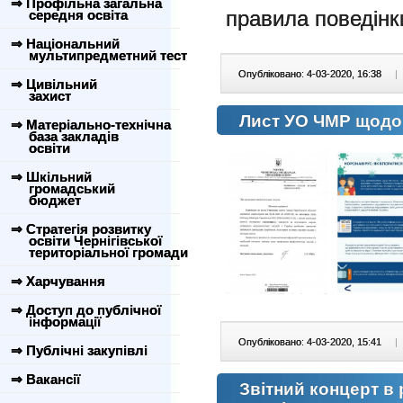
⇒ Профільна загальна
правила поведінки
середня освіта
⇒ Національний
мультипредметний тест
Опубліковано: 4-03-2020, 16:38
|
⇒ Цивільний
захист
Лист УО ЧМР щодо
⇒ Матеріально-технічна
база закладів
освіти
⇒ Шкільний
громадський
бюджет
⇒ Стратегія розвитку
освіти Чернігівської
територіальної громади
⇒ Харчування
⇒ Доступ до публічної
інформації
Опубліковано: 4-03-2020, 15:41
|
⇒ Публічні закупівлі
⇒ Вакансії
Звітний концерт в