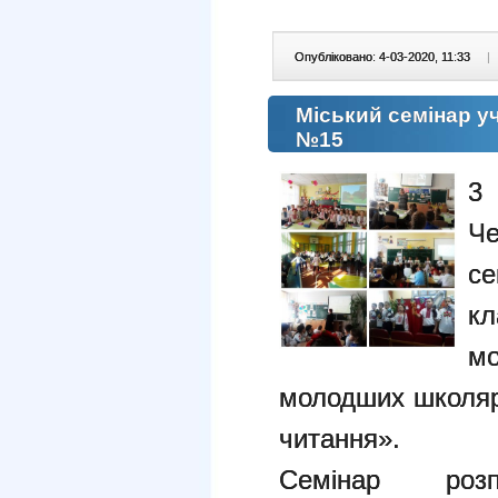
Опубліковано: 4-03-2020, 11:33
|
Міський семінар уч
№15
3
Ч
с
к
м
молодших школярі
читання».
Семінар роз