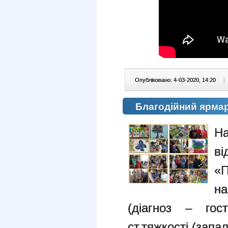
Опубліковано: 4-03-2020, 14:20
|
Благодійний ярма
На
ві
«П
на
(діагноз – гос
ст.тяжкості (запа