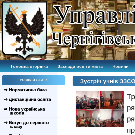
Головна сторінка
Заклади освіти міста
Новини
РОЗДІЛИ САЙТУ
Зустріч учнів ЗЗС
⇒ Нормативна база
Т
⇒ Дистанційна освіта
р
⇒ Нова українська
школа
ря
⇒ Вступ до першого
класу
пр