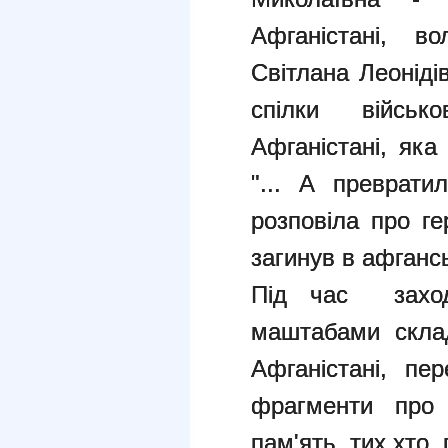
Афганістані, в
Світлана Леонідів
спілки військ
Афганістані, як
"... А преврат
розповіла про ге
загинув в афгансь
Під час заход
маштабами склад
Афганістані, пе
фрагменти про 
пам'ять тих,хто