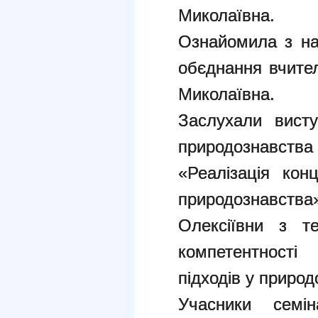
Миколаївна.
Ознайомила з на
обєднання вчител
Миколаївна.
Заслухали висту
природознавства
«Реалізація кон
природознавс
Олексіївни з т
компетентності
підходів у природ
Учасники семін