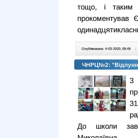
тощо, і таким 
прокоментував Є
одинадцятикласни
Опубліковано: 4-03-2020, 09:49
|
ЧНРЦ№2: "Відлунн
3
пр
3
ра
До школи за
Миколаївна - 