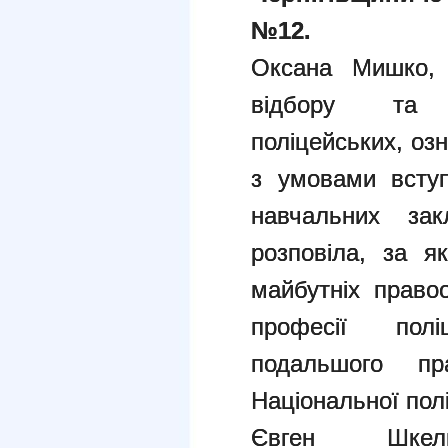
№12.
Оксана Мишко, і
відбору та 
поліцейських, оз
з умовами всту
навчальних за
розповіла, за я
майбутніх право
професії пол
подальшого пр
Національної полі
Євген Шкел