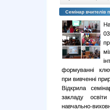
Семінар вчителів 
Н
03
пр
м
і
формуванні клю
при вивченні при
Відкрила семін
закладу освіт
навчально-вихов