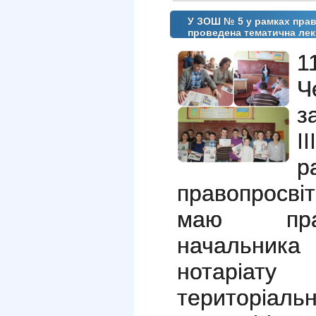
У ЗОШ № 5 у рамках прав
проведена тематична лек
1
Ч
з
І
р
правопросві
маю прав
начальник
нотарі
територіальн