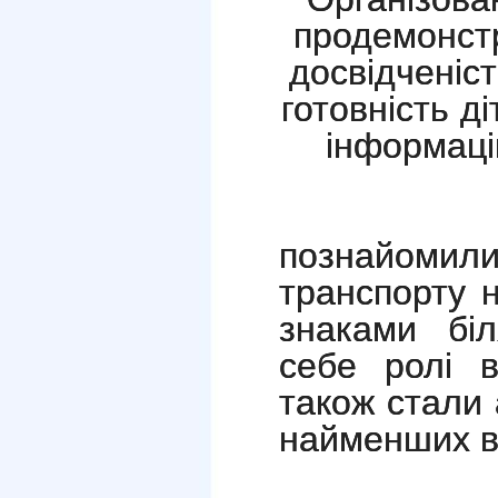
продемонст
досвідченіст
готовність д
інформацію
Наші 
познайоми
транспорту 
знаками бі
себе ролі в
також стали 
найменших в