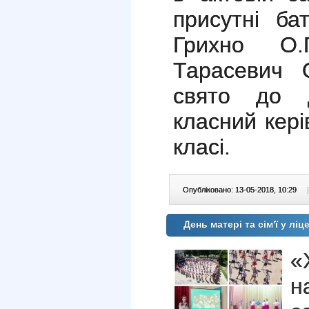
присутні ба
Грихно О.
Тарасевич 
свято до 
класний кері
класі.
Опубліковано: 13-05-2018, 10:29
|
День матері та сім'ї у ліц
«
н