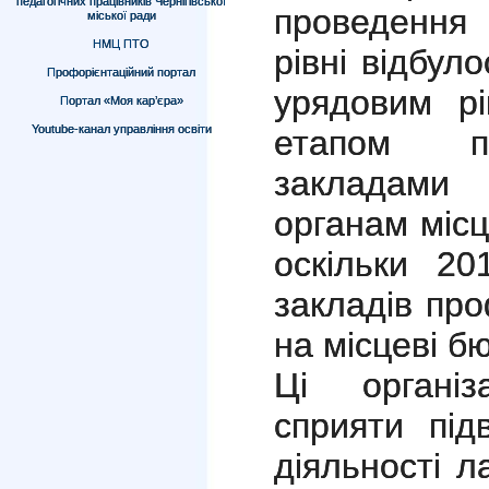
педагогічних працівників Чернігівської
проведення 
міської ради
НМЦ ПТО
рівні відбул
Профорієнтаційний портал
урядовим р
Портал «Моя кар’єра»
Youtube-канал управління освіти
етапом пе
закладами 
органам міс
оскільки 20
закладів пр
на місцеві б
Ці організ
сприяти під
діяльності л