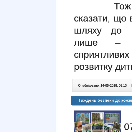
Тож можн
сказати, що 
шляху до п
лише – у
сприятливих
розвитку дит
Опубліковано: 14-05-2018, 09:13
|
Тиждень безпеки дорожн
П
0