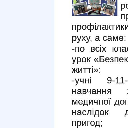
р
п
профілактик
руху, а саме:
-по всіх кл
урок «Безпек
житті»;
-учні 9-1
навчання 
медичної до
наслідок д
пригод;