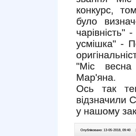
конкурс, то
було визнач
чарівність" 
усмішка" - П
оригінальніс
"Міс весна
Мар'яна.
Ось так те
відзначили С
у нашому зак
Опубліковано: 13-05-2018, 09:40
|