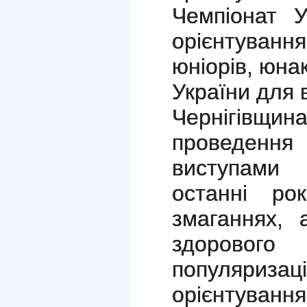
Чемпіонат У
орієнтуван
юніорів, юна
України для 
Чернігі
проведення
виступами 
останні ро
змаганнях, 
здорового
популяриз
орієнтування