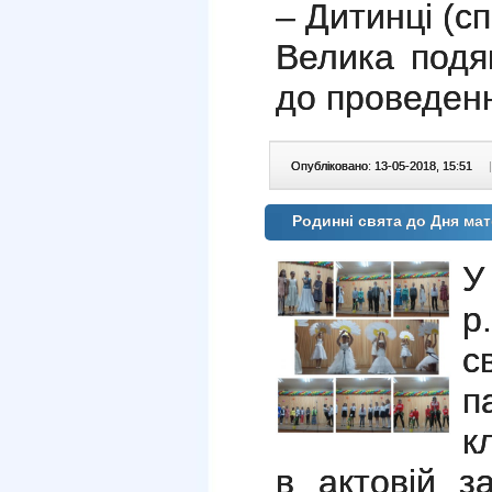
– Дитинці (сп
Велика подя
до проведенн
Опубліковано: 13-05-2018, 15:51
|
Родинні свята до Дня ма
У
р
с
п
к
в актовій 