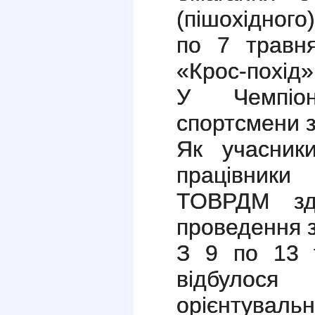
(пішохідного
по 7 травня
«Крос-похід
У Чемпіон
спортсмени з 
Як учасники
працівники
ТОВРДМ здо
проведення з
З 9 по 13 т
відбулося
орієнтувал