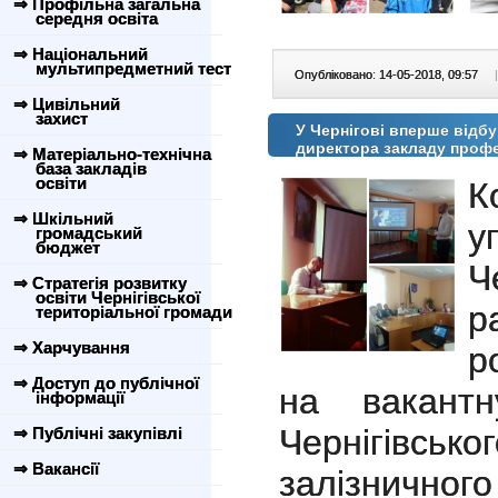
⇒ Профільна загальна
середня освіта
⇒ Національний
мультипредметний тест
Опубліковано: 14-05-2018, 09:57
|
⇒ Цивільний
захист
У Чернігові вперше відбу
директора закладу профе
⇒ Матеріально-технічна
база закладів
освіти
К
⇒ Шкільний
у
громадський
бюджет
Ч
⇒ Стратегія розвитку
освіти Чернігівської
р
територіальної громади
⇒ Харчування
р
⇒ Доступ до публічної
на вакантн
інформації
Чернігівськ
⇒ Публічні закупівлі
⇒ Вакансії
залізничног