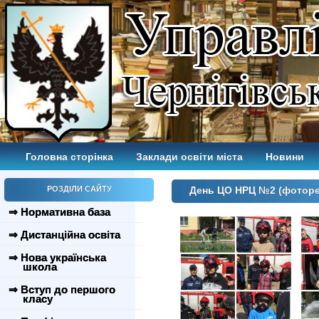
Головна сторінка
Заклади освіти міста
Новини
РОЗДІЛИ САЙТУ
День ЦО НРЦ №2 (фотор
⇒ Нормативна база
⇒ Дистанційна освіта
⇒ Нова українська
школа
⇒ Вступ до першого
класу