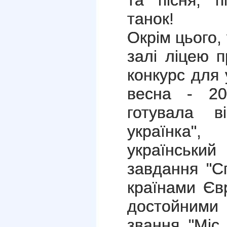
та пісня, п
танок!
Окрім цього,
залі ліцею 
конкурс для 
весна - 20
готувала в
українка"
українськ
завдання "Сп
країнами Євр
достойними
звання "Міс