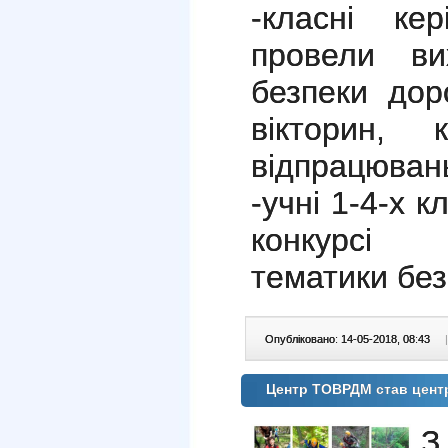
-класні кер
провели вих
безпеки дор
вікторин, к
відпрацювань 
-учні 1-4-х 
конкурсі 
тематики без
Опубліковано: 14-05-2018, 08:43
|
Центр ТОВРДМ став цент
З