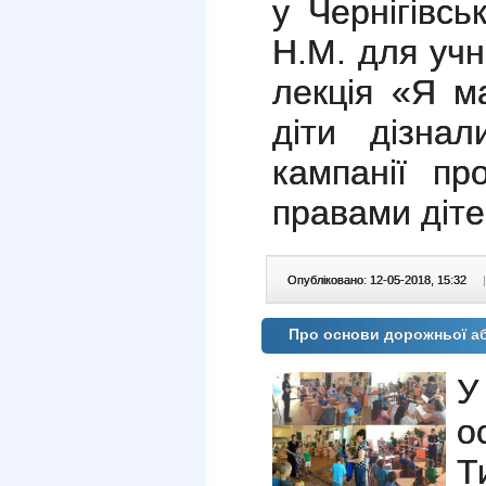
у Чернігівс
Н.М. для учн
лекція «Я м
діти дізнал
кампанії пр
правами діт
Опубліковано: 12-05-2018, 15:32
|
Про основи дорожньої а
У
о