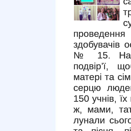
с
т
с
проведен
здобувачів о
№ 15. На 
подвір’ї, щ
матері та сі
серцю люде
150 учнів, ї
ж, мами, тат
лунали сього