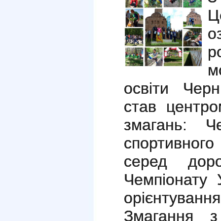
Ц
о
р
м
освіти Черн
став центро
змагань: Ч
спортивного
серед дор
Чемпіонату 
орієнтування
Змагання з