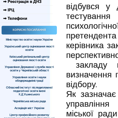
⇒ Реєстрація в ДНЗ
відбувся у
⇒ ІРЦ
тестуван
⇒ Телефони
психолог
КОРИСНІ ПОСИЛАННЯ
претендента
Міністерство освіти і науки України
керівника за
Український центр оцінювання якості
освіти
перспектив
Київський регіональний центр
оцінювання якості освіти
закладу пр
Управління Державної служби якості
освіти у Чернігівській області
визначення 
Управління освіти і науки
облдержадміністрації
відбору.
Обласний інститут післядипломної
педагогічної освіти імені
Як зазначає
К.Д.Ушинського
управління 
Чернігівська міська рада
Асоціація міст України
міської рад
Центр професійного розвитку