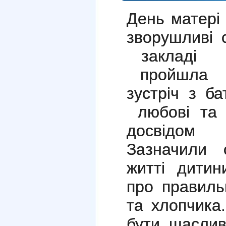
День матері 
зворушливі 
закладі
пройшла т
зустріч з ба
любові та 
досвідом
Зазначили 
житті дити
про правиль
та хлопчика
бути щасли