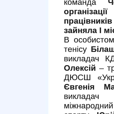
команда
Ч
організ
працівник
зайняла І мі
В особистом
тенісу
Біла
викладач
Олексій
– т
ДЮСШ «Укр
Євгенія М
виклад
міжнародни