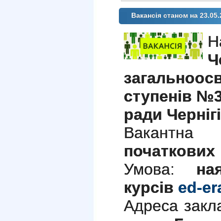
Вакансія станом на 23.05.
Н
Ч
загальноо
ступенів №3
ради Чернігі
Вакантн
початкових
Умова:
на
курсів
ed-er
Адреса закла