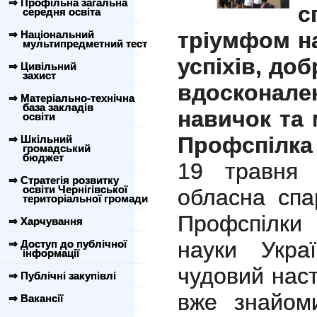
⇒ Профільна загальна
середня освіта
тріумфом н
⇒ Національний
мультипредметний тест
успіхів, доб
⇒ Цивільний
захист
вдосконале
⇒ Матеріально-технічна
база закладів
навичок та 
освіти
Профспілка 
⇒ Шкільний
громадський
бюджет
19 травня 
⇒ Стратегія розвитку
освіти Чернігівської
обласна спа
територіальної громади
Профспілки 
⇒ Харчування
науки Укра
⇒ Доступ до публічної
інформації
чудовий настр
⇒ Публічні закупівлі
вже знайом
⇒ Вакансії