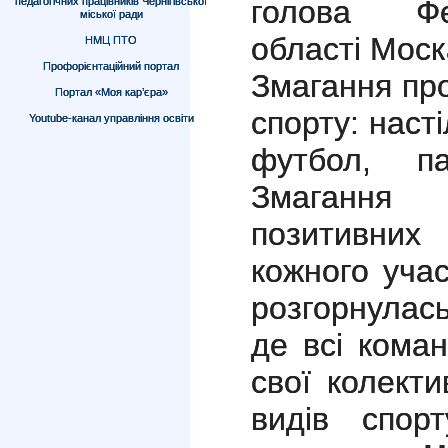
голова Фе
педагогічних працівників Чернігівської
міської ради
області Моск
НМЦ ПТО
Профорієнтаційний портал
Змагання про
Портал «Моя кар’єра»
спорту: насті
Youtube-канал управління освіти
футбол, п
Змагання
позитивних
кожного учас
розгорнулас
де всі кома
свої колекти
видів спорт