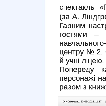
спектакль «
(за А. Ліндгр
Гарним наст
гостями – у
навчального-
центру № 2.
й учні ліцею.
Попереду ка
персонажі н
разом з книж
Опубліковано: 23-05-2018, 11:17
|