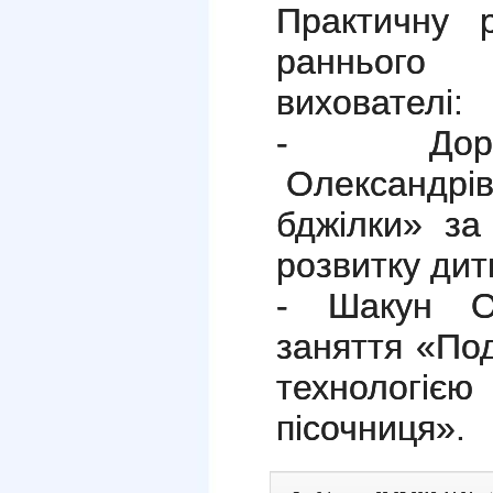
Практичну 
раннього 
вихователі:
- Доро
Олександрівн
бджілки» з
розвитку ди
- Шакун Ол
заняття «По
технолог
пісочниця».