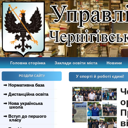
Головна сторінка
Заклади освіти міста
Новини
РОЗДІЛИ САЙТУ
У спорті й роботі єдині!
⇒ Нормативна база
Ч
⇒ Дистанційна освіта
о
⇒ Нова українська
школа
П
⇒ Вступ до першого
класу