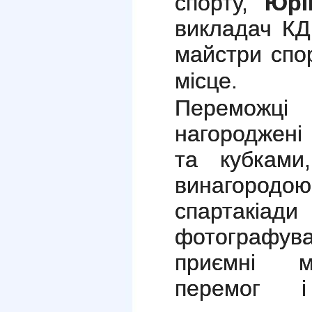
спорту,
Юрі
викладач К
майстри спо
місце.
Переможці
нагороджені
та кубками
винагород
спартакіа
фотографув
приємні ми
перемог і