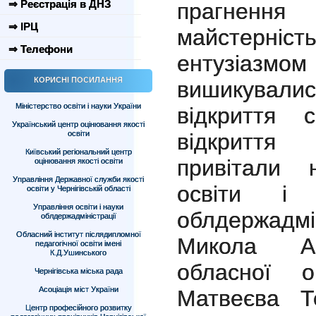
⇒ Реєстрація в ДНЗ
прагненн
⇒ ІРЦ
майстерн
⇒ Телефони
ентузіазмом
КОРИСНІ ПОСИЛАННЯ
вишикувал
Міністерство освіти і науки України
відкриття 
Український центр оцінювання якості
освіти
відкриття
Київський регіональний центр
привітали 
оцінювання якості освіти
Управління Державної служби якості
освіти і н
освіти у Чернігівській області
Управління освіти і науки
облдержадмі
облдержадміністрації
Обласний інститут післядипломної
Микола Ан
педагогічної освіти імені
К.Д.Ушинського
обласної ор
Чернігівська міська рада
Асоціація міст України
Матвеєва Т
Центр професійного розвитку