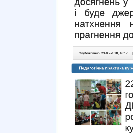
досягнень у
і буде джер
натхнення 
прагнення до
Опубліковано: 23-05-2018, 16:17
|
Педагогічна практика ку
2
г
Д
р
к