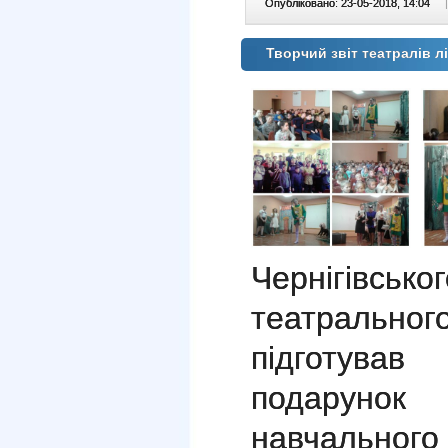
Опубліковано: 23-05-2018, 14:04
|
Творчий звіт театралів 
Чернігівсько
театрального
підготув
подаруно
навчально